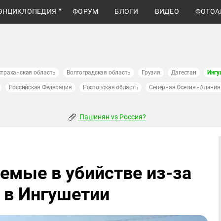
ЭНЦИКЛОПЕДИЯ
ФОРУМ
БЛОГИ
ВИДЕО
ФОТОА
страханская область
Волгоградская область
Грузия
Дагестан
Ингу
Российская Федерация
Ростовская область
Северная Осетия - Алания
Пашинян vs Россия?
мые в убийстве из-за
 в Ингушетии