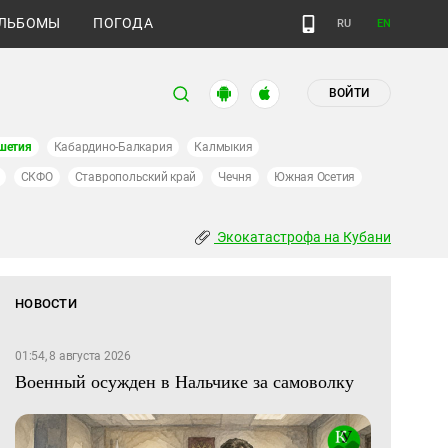
ЛЬБОМЫ
ПОГОДА
RU
EN
ВОЙТИ
шетия
Кабардино-Балкария
Калмыкия
СКФО
Ставропольский край
Чечня
Южная Осетия
Экокатастрофа на Кубани
НОВОСТИ
01:54, 8 августа 2026
Военный осужден в Нальчике за самоволку