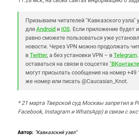
11.28 мск, на своих сайтах информацию о за
Призываем читателей "Кавказского узла"
для
Android
и
IOS
. Если приложение будет и
равно сможете пользоваться уже установ
новости. Через VPN можно продолжать чита
в
Twitter
, а без установки VPN – в
Telegram
оставаться на связи в соцсетях
"ВКонтакте
могут присылать сообщения на номер +49 1
же номер или писать @Caucasian_Knot.
* 21 марта Тверской суд Москвы запретил в 
Facebook, Instagram и WhatsApp) в связи с э
Автор:
"Кавказский узел"