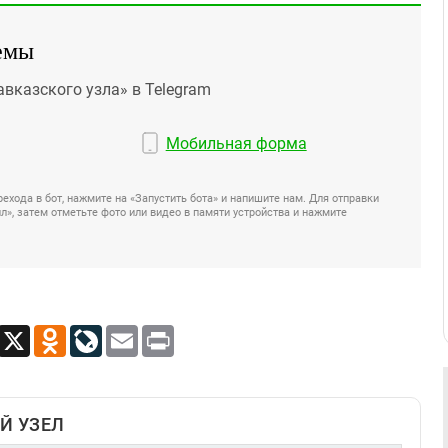
емы
авказского узла» в Telegram
Мобильная форма
ехода в бот, нажмите на «Запустить бота» и напишите нам. Для отправки
», затем отметьте фото или видео в памяти устройства и нажмите
App
Viber
X
Odnoklassniki
LiveJournal
Email
Print
Й УЗЕЛ