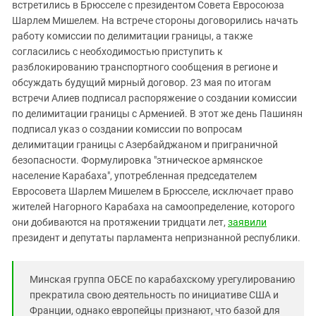
Южный Кавказ
встретились в Брюсселе с президентом Совета Евросоюза
Шарлем Мишелем. На встрече стороны договорились начать
ЮФО
работу комиссии по делимитации границы, а также
согласились с необходимостью приступить к
разблокированию транспортного сообщения в регионе и
обсуждать будущий мирный договор. 23 мая по итогам
встречи Алиев подписал распоряжение о создании комиссии
по делимитации границы с Арменией. В этот же день Пашинян
подписал указ о создании комиссии по вопросам
делимитации границы с Азербайджаном и приграничной
безопасности. Формулировка "этническое армянское
население Карабаха", употребленная председателем
Евросовета Шарлем Мишелем в Брюсселе, исключает право
жителей Нагорного Карабаха на
самоопределение
, которого
они добиваются на протяжении тридцати лет,
заявили
президент и депутаты парламента непризнанной республики.
Минская группа ОБСЕ по карабахскому урегулированию
прекратила свою деятельность по инициативе США и
Франции, однако европейцы признают, что базой для