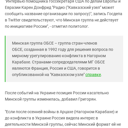
"Интервью помощника госсекретаря США по делам Европы и
Евразии Карен Донфрид "Радио ("Кавказский узел" может
сообщить название организации по запросу)", запись Госдепа
в Twitter свидетельствуют, что Минская группа не действует
по инициативе России", - отметил политолог.
Минская группа ОБСЕ – группа стран-членов
ОБСЕ,
созданная
в 1992 году для решения вопроса по
мирному урегулированию конфликта в Нагорном
Карабахе. Странами-сопредседателями МГ ОБСЕ
являются Франция, Россия и США, говорится в
опубликованной на "Кавказском узле"
справке
.
После событий на Украине позиция России касательно
Минской группы изменилась, добавил Григорян.
"Если после осенней войны в Арцахе (Нагорном Карабахе) и
до конфликта в Украине Россия видела интерес в
деятельности Минской группы, сейчас Минский формат ей не