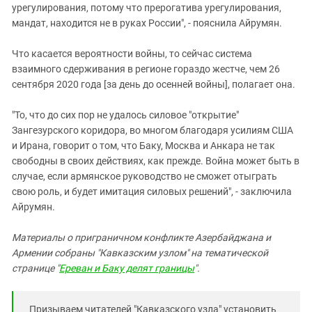
урегулирования, потому что прерогатива урегулирования,
мандат, находится не в руках России", - пояснила Айрумян.
Что касается вероятности войны, то сейчас система
взаимного сдерживания в регионе гораздо жестче, чем 26
сентября 2020 года [за день до осенней войны], полагает она.
"То, что до сих пор не удалось силовое "открытие"
Зангезурского коридора, во многом благодаря усилиям США
и Ирана, говорит о том, что Баку, Москва и Анкара не так
свободны в своих действиях, как прежде. Война может быть в
случае, если армянское руководство не сможет отыграть
свою роль, и будет имитация силовых решений", - заключила
Айрумян.
Материалы о приграничном конфликте Азербайджана и
Армении
собраны
"Кавказским узлом" на тематической
странице "
Ереван и Баку делят границы
".
Призываем читателей "Кавказского узла" установить