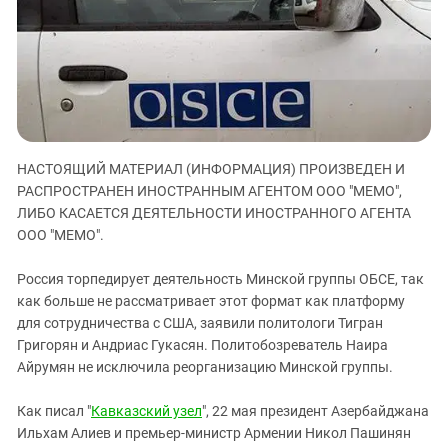
ЗАСТАВЛЯЕТ
Дагестан
КАВКАЗ ЗА ПАЛЕСТИНУ
Ингушетия
ИНАКОМЫСЛИЕ В ЧЕЧНЕ
Кабардино-Балкария
ПРЕСЛЕДОВАНИЕ АКТИВИСТОВ
МОБИЛИЗАЦИЯ И ПРОТЕСТЫ
Калмыкия
Карачаево-Черкесия
НАСТОЯЩИЙ МАТЕРИАЛ (ИНФОРМАЦИЯ) ПРОИЗВЕДЕН И
Краснодарский край
РАСПРОСТРАНЕН ИНОСТРАННЫМ АГЕНТОМ ООО "МЕМО",
Нагорный Карабах
ЛИБО КАСАЕТСЯ ДЕЯТЕЛЬНОСТИ ИНОСТРАННОГО АГЕНТА
Российская Федерация
ООО "МЕМО".
Ростовская область
Россия торпедирует деятельность Минской группы ОБСЕ, так
Северная Осетия - Алания
как больше не рассматривает этот формат как платформу
для сотрудничества с США, заявили политологи Тигран
СКФО
Григорян и Андриас Гукасян. Политобозреватель Наира
Ставропольский край
Айрумян не исключила реорганизацию Минской группы.
Чечня
Как писал "
Кавказский узел
", 22 мая президент Азербайджана
Южная Осетия
Ильхам Алиев и премьер-министр Армении Никол Пашинян