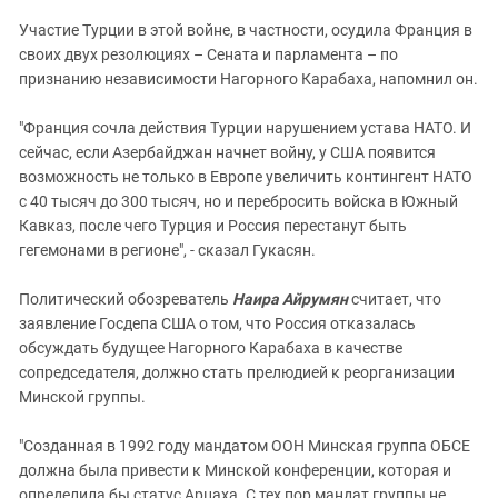
Участие Турции в этой войне, в частности, осудила Франция в
своих двух резолюциях – Сената и парламента – по
признанию независимости Нагорного Карабаха, напомнил он.
"Франция сочла действия Турции нарушением устава НАТО. И
сейчас, если Азербайджан начнет войну, у США появится
возможность не только в Европе увеличить контингент НАТО
с 40 тысяч до 300 тысяч, но и перебросить войска в Южный
Кавказ, после чего Турция и Россия перестанут быть
гегемонами в регионе", - сказал Гукасян.
Политический обозреватель
Наира Айрумян
считает, что
заявление Госдепа США о том, что Россия отказалась
обсуждать будущее Нагорного Карабаха в качестве
сопредседателя, должно стать прелюдией к реорганизации
Минской группы.
"Созданная в 1992 году мандатом ООН Минская группа ОБСЕ
должна была привести к Минской конференции, которая и
определила бы статус Арцаха. С тех пор мандат группы не