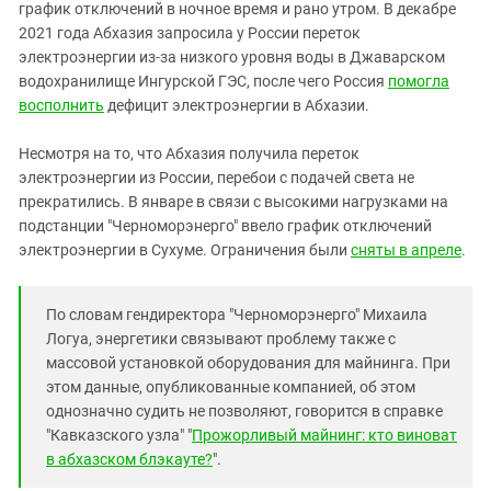
график отключений в ночное время и рано утром. В декабре
2021 года Абхазия запросила у России переток
электроэнергии из-за низкого уровня воды в Джаварском
водохранилище Ингурской ГЭС, после чего Россия
помогла
восполнить
дефицит электроэнергии в Абхазии.
Несмотря на то, что Абхазия получила переток
электроэнергии из России, перебои с подачей света не
прекратились. В январе в связи с высокими нагрузками на
подстанции "Черноморэнерго" ввело график отключений
электроэнергии в Сухуме. Ограничения были
сняты в апреле
.
По словам гендиректора "Черноморэнерго" Михаила
Логуа, энергетики связывают проблему также с
массовой установкой оборудования для майнинга. При
этом данные, опубликованные компанией, об этом
однозначно судить не позволяют, говорится в справке
"Кавказского узла" "
Прожорливый майнинг:
кто виноват
в абхазском блэкауте?
".