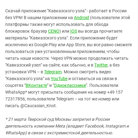
Скачай приложение "Кавказского узла" - работает в России
без VPN! В нашем приложении на
Android
(пользователи этой
платформы также могут использовать для обхода
блокировок браузер
CENO
) или
IOS
вы всегда прочитаете
материалы "Кавказского узла". Если приложение будет
исключено из Google Play или App Store, вы все равно сможете
пользоваться уже установленным приложением, чтобы
читать наши новости. Через VPN можно продолжать читать
"Кавказский узел" на сайте, как обычно, и в
Twitter
, а без
установки VPN – в
Telegram
. Можно смотреть видео
"Кавказского узла" на
YouTube
и оставаться на связи в
соцсетях "
ВКонтакте
" и "
Одноклассники
". Пользователи
WhatsApp* могут присылать сообщения на номер +49 157
72317856, пользователи Telegram – на тот же номер или
писать @Caucasian_Knot.
* 21 марта Тверской суд Москвы запретил в России
деятельность компании Meta (владеет Facebook, Instagram и
WhatsApp) в связи с экстремистской деятельностью.