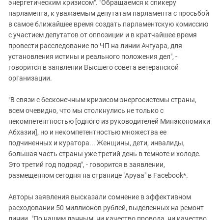
Южный Кавказ
энергетическим кризисом". "Обращаемся к спикеру
парламента, к уважаемым депутатам парламента с просьбой
ЮФО
в самое ближайшее время создать парламентскую комиссию
с участием депутатов от оппозиции и в кратчайшее время
провести расследование по ЧП на линии Ачгуара, для
установления истины и реального положения дел", -
говорится в заявлении Высшего совета ветеранской
организации.
"В связи с бесконечным кризисом энергосистемы страны,
всем очевидно, что мы столкнулись не только с
некомпетентностью [одного из руководителей Минэкономики
Абхазии], но и некомпетентностью множества ее
подчиненных и куратора... Женщины, дети, инвалиды,
большая часть страны уже третий день в темноте и холоде.
Это третий год подряд", - говорится в заявлении,
размещенном сегодня на странице "Аруаа" в Facebook*.
Авторы заявления высказали сомнение в эффективном
расходовании 50 миллионов рублей, выделенных на ремонт
линии. "По нашим данным, ни качество провода, ни качество