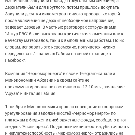
Изначально закупили провод с треугольным сечением, а
держатели были для круглого, потом пришлось докупать.
Закупили десятки километров тонкого провода, который
после включения не держит необходимое напряжение,
задевает деревья. В частных разговорах сотрудниками
"Ингур ГЭС" были высказаны критические замечания как к
качеству материалов, так и к выполненным работам. По их
словам, исправить это невозможно, получается, нужно
переделывать", - написал Габния на своей странице в
Facebook*.
Компания "Черноморэнерго" в своем Telegram-канале и
Минэкономики Абхазии на своем сайте не
прокомментировали, по состоянию на 12.10 мск, заявление
"Аруаа" и Виталия Габния.
1 ноября в Минэкономики прошло совещание по вопросам
урегулирования задолженностей «Черноморэнерго» по
платежам в бюджет и внебюджетные фонды, сообщило в тот
же день "Апсныпресс". По данным министерства, убыточность
и неплатежеспособность «Черноморэнерго» отразились на