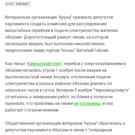
ЗАСТАВЛЯЕТ
ООО "МЕМО".
Дагестан
КАВКАЗ ЗА ПАЛЕСТИНУ
Ингушетия
ИНАКОМЫСЛИЕ В ЧЕЧНЕ
Ветеранская организация "Аруаа" призвала депутатов
парламента создать комиссию для расследования
Кабардино-Балкария
ПРЕСЛЕДОВАНИЕ АКТИВИСТОВ
масштабных перебоев в подаче электричества жителям
МОБИЛИЗАЦИЯ И ПРОТЕСТЫ
Калмыкия
Абхазии. Дорогостоящий ремонт линии, на которой
Карачаево-Черкесия
произошла авария, был выполнен некачественно,
предположил лидер партии "Апсны" Виталий Габния.
Краснодарский край
Нагорный Карабах
Как писал "
Кавказский узел
", перебои с энергоснабжением в
Абхазии начались утром 1 ноября после аварии на
Российская Федерация
высоковольтной линии Ачгуара: отключения подачи
Ростовская область
электричества в разных районах Абхазии длились по
Северная Осетия - Алания
несколько часов в сутки. Вечером 3 ноября "Черноморэнерго"
отчиталось о завершении работ, но ближе к полуночи
СКФО
признало, что проблемы на линии
не устранены
, и она
Ставропольский край
работает с ограничениями.
Чечня
Общественная организация ветеранов "Аруаа" обратилась к
Южная Осетия
депутатам парламента Абхазии в связи с "очередным