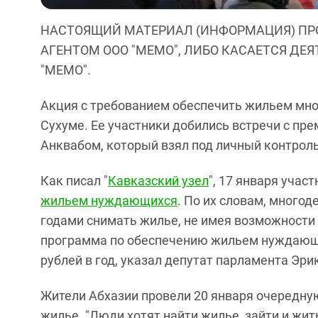
НАСТОЯЩИЙ МАТЕРИАЛ (ИНФОРМАЦИЯ) ПР
АГЕНТОМ ООО "МЕМО", ЛИБО КАСАЕТСЯ ДЕ
"МЕМО".
Акция с требованием обеспечить жильем мн
Сухуме. Ее участники добились встречи с п
Анквабом, который взял под личный контро
Как писал "
Кавказский узел
", 17 января учас
жильем нуждающихся
. По их словам, мног
годами снимать жилье, не имея возможности 
программа по обеспечению жильем нуждающих
рублей в год, указал депутат парламента Эри
Жители Абхазии провели 20 января очередную
жилье. "Люди хотят найти жилье, зайти и жить