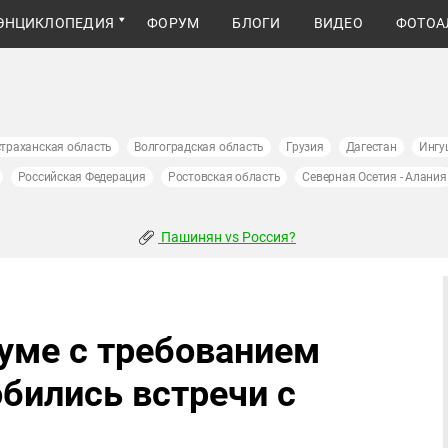
ЭНЦИКЛОПЕДИЯ
ФОРУМ
БЛОГИ
ВИДЕО
ФОТОА
траханская область
Волгоградская область
Грузия
Дагестан
Ингу
Российская Федерация
Ростовская область
Северная Осетия - Алания
Пашинян vs Россия?
хуме с требованием
бились встречи с