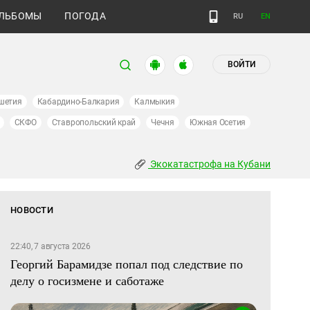
ЛЬБОМЫ
ПОГОДА
RU
EN
ВОЙТИ
шетия
Кабардино-Балкария
Калмыкия
СКФО
Ставропольский край
Чечня
Южная Осетия
Экокатастрофа на Кубани
НОВОСТИ
22:40, 7 августа 2026
Георгий Барамидзе попал под следствие по
делу о госизмене и саботаже