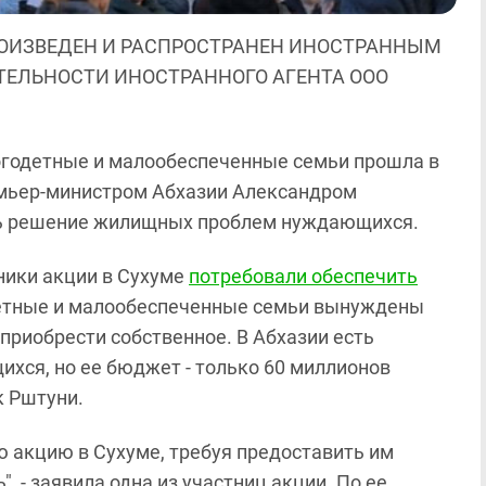
ОИЗВЕДЕН И РАСПРОСТРАНЕН ИНОСТРАННЫМ
ЯТЕЛЬНОСТИ ИНОСТРАННОГО АГЕНТА ООО
огодетные и малообеспеченные семьи прошла в
ремьер-министром Абхазии Александром
ль решение жилищных проблем нуждающихся.
тники акции в Сухуме
потребовали обеспечить
одетные и малообеспеченные семьи вынуждены
приобрести собственное. В Абхазии есть
ся, но ее бюджет - только 60 миллионов
к Рштуни.
 акцию в Сухуме, требуя предоставить им
", - заявила одна из участниц акции. По ее