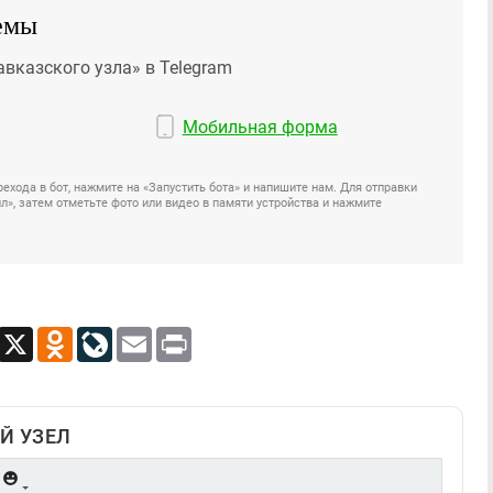
емы
авказского узла» в Telegram
Мобильная форма
ехода в бот, нажмите на «Запустить бота» и напишите нам. Для отправки
», затем отметьте фото или видео в памяти устройства и нажмите
App
Viber
X
Odnoklassniki
LiveJournal
Email
Print
Й УЗЕЛ