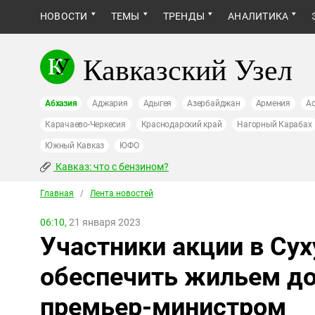
НОВОСТИ
ТЕМЫ
ТРЕНДЫ
АНАЛИТИКА
Кавказский Узел
Абхазия
Аджария
Адыгея
Азербайджан
Армения
Ас
Карачаево-Черкесия
Краснодарский край
Нагорный Карабах
Южный Кавказ
ЮФО
Кавказ: что с бензином?
Главная
/
Лента новостей
06:10,
21 января 2023
Участники акции в Су
обеспечить жильем до
премьер-министром