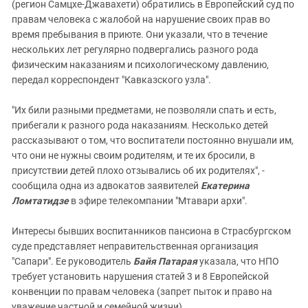
(регион Самцхе-Джавахети) обратились в Европейский суд по
правам человека с жалобой на нарушение своих прав во
время пребывания в приюте. Они указали, что в течение
нескольких лет регулярно подвергались разного рода
физическим наказаниям и психологическому давлению,
передал корреспондент "Кавказского узла".
"Их били разными предметами, не позволяли спать и есть,
прибегали к разного рода наказаниям. Несколько детей
рассказывают о том, что воспитатели постоянно внушали им,
что они не нужны своим родителям, и те их бросили, в
присутствии детей плохо отзывались об их родителях", -
сообщила одна из адвокатов заявителей
Екатерина
Ломтатидзе
в эфире телекомпании "Мтавари архи".
Интересы бывших воспитанников пансиона в Страсбургском
суде представляет неправительственная организация
"Сапари". Ее руководитель
Байя Патарая
указала, что НПО
требует установить нарушения статей 3 и 8 Европейской
конвенции по правам человека (запрет пыток и право на
уважение частной и семейной жизни).