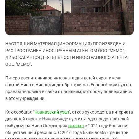
ЗАСТАВЛЯЕТ
Дагестан
КАВКАЗ ЗА ПАЛЕСТИНУ
Ингушетия
ИНАКОМЫСЛИЕ В ЧЕЧНЕ
Кабардино-Балкария
ПРЕСЛЕДОВАНИЕ АКТИВИСТОВ
МОБИЛИЗАЦИЯ И ПРОТЕСТЫ
Калмыкия
НАСТОЯЩИЙ МАТЕРИАЛ (ИНФОРМАЦИЯ) ПРОИЗВЕДЕН И
Карачаево-Черкесия
РАСПРОСТРАНЕН ИНОСТРАННЫМ АГЕНТОМ ООО "МЕМО",
Краснодарский край
ЛИБО КАСАЕТСЯ ДЕЯТЕЛЬНОСТИ ИНОСТРАННОГО АГЕНТА
Нагорный Карабах
ООО "МЕМО".
Российская Федерация
Пятеро воспитанников интерната для детей-сирот имени
Ростовская область
святой Нино в Ниноцминде обратились в Европейский суд по
правам человека в связи с насилием, которому подвергались
Северная Осетия - Алания
в этом учреждении.
СКФО
Ставропольский край
Как сообщал "
Кавказский узел
", отказ руководства интерната
для детей-сирот в Ниноцминде пустить туда представителей
Чечня
омбудсмена Нино Ломджария
вызвал
в 2021 году большой
Южная Осетия
общественный резонанс. С 2016 года были возбуждены три