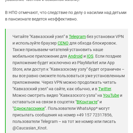
В НПО отмечают, что следствие по делу о насилии над детьми
в пансионате ведется неэффективно.
Читайте "Кавказский узел" в
Telegram
без установки VPN
и используйте браузер
CENO
для обхода блокировок.
Также призываем читателей установить наше
мобильное приложение для
Android
и
IOS
. Если позднее
приложение будет исключено из PlayMarket или App
Store, или доступ к "Кавказскому узлу" будет ограничен –
вы все равно сможете пользоваться уже установленным
приложением. Через VPN можно продолжать читать
"Кавказский узел" на сайте, как обычно, и в
Twitter
.
Можно смотреть видео "Кавказского узла" на
YouTube
и
оставаться на связи в соцсетях "
ВКонтакте
" и
"
Одноклассники
". Пользователи WhatsApp* могут
присылать сообщения на номер +49 157 72317856,
пользователи Telegram – на тот же номер или писать
@Caucasian_Knot.