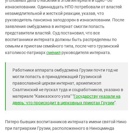
уголовных дела о насилии в этом интернате и одно - об
Южный Кавказ
изнасиловании. Одиннадцать НПО потребовали от властей
ЮФО
незамедлительной и жесткой реакции, указав, что
руководитель пансиона заподозрен в изнасиловании. После
заявления омбудсмена в интернат смогли попасть
представители властей. Суд постановил, что все
воспитанники интерната должны быть распределены по
семьям и приютам семейного типа, после чего грузинский
католикос-патриарх
сменил
руководителя интерната.
Работники аппарата омбудсмена Грузии почти год не
могли попасть в принадлежащий Грузинской
православной церкви интернат, архиепископ
Схалтинский не пускал туда и соцработников, указано в
материале "Кавказского узла" "
Государству указали на
дверь: что происходит в церковных приютах Грузии
".
Пятеро бывших воспитанников интерната имени святой Нино
при патриархии Грузии, расположенного в Ниноцминда