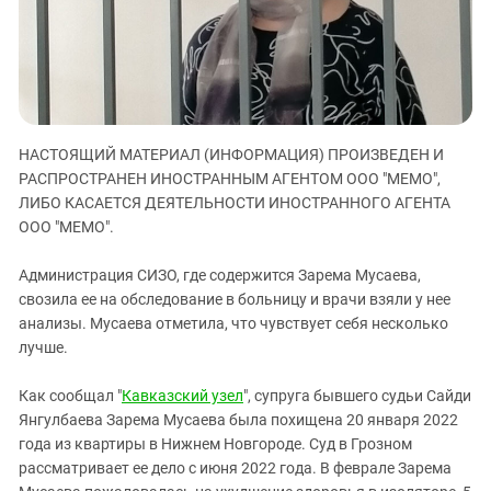
ЗАСТАВЛЯЕТ
Дагестан
КАВКАЗ ЗА ПАЛЕСТИНУ
Ингушетия
ИНАКОМЫСЛИЕ В ЧЕЧНЕ
Кабардино-Балкария
ПРЕСЛЕДОВАНИЕ АКТИВИСТОВ
МОБИЛИЗАЦИЯ И ПРОТЕСТЫ
Калмыкия
НАСТОЯЩИЙ МАТЕРИАЛ (ИНФОРМАЦИЯ) ПРОИЗВЕДЕН И
Карачаево-Черкесия
РАСПРОСТРАНЕН ИНОСТРАННЫМ АГЕНТОМ ООО "МЕМО",
Краснодарский край
ЛИБО КАСАЕТСЯ ДЕЯТЕЛЬНОСТИ ИНОСТРАННОГО АГЕНТА
Нагорный Карабах
ООО "МЕМО".
Российская Федерация
Администрация СИЗО, где содержится Зарема Мусаева,
Ростовская область
свозила ее на обследование в больницу и врачи взяли у нее
анализы. Мусаева отметила, что чувствует себя несколько
Северная Осетия - Алания
лучше.
СКФО
Ставропольский край
Как сообщал "
Кавказский узел
", супруга бывшего судьи Сайди
Янгулбаева Зарема Мусаева была похищена 20 января 2022
Чечня
года из квартиры в Нижнем Новгороде. Суд в Грозном
Южная Осетия
рассматривает ее дело с июня 2022 года. В феврале Зарема