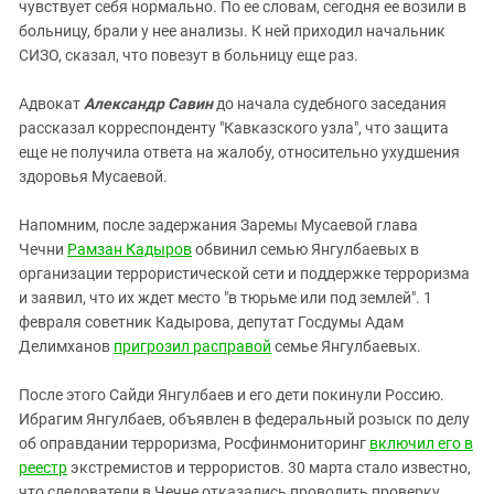
чувствует себя нормально. По ее словам, сегодня ее возили в
больницу, брали у нее анализы. К ней приходил начальник
СИЗО, сказал, что повезут в больницу еще раз.
Адвокат
Александр Савин
до начала судебного заседания
рассказал корреспонденту "Кавказского узла", что защита
еще не получила ответа на жалобу, относительно ухудшения
здоровья Мусаевой.
Напомним, после задержания Заремы Мусаевой глава
Чечни
Рамзан Кадыров
обвинил семью Янгулбаевых в
организации террористической сети и поддержке терроризма
и заявил, что их ждет место "в тюрьме или под землей". 1
февраля советник Кадырова, депутат Госдумы Адам
Делимханов
пригрозил расправой
семье Янгулбаевых.
После этого Сайди Янгулбаев и его дети покинули Россию.
Ибрагим Янгулбаев, объявлен в федеральный розыск по делу
об оправдании терроризма, Росфинмониторинг
включил его в
реестр
экстремистов и террористов. 30 марта стало известно,
что следователи в Чечне отказались проводить проверку