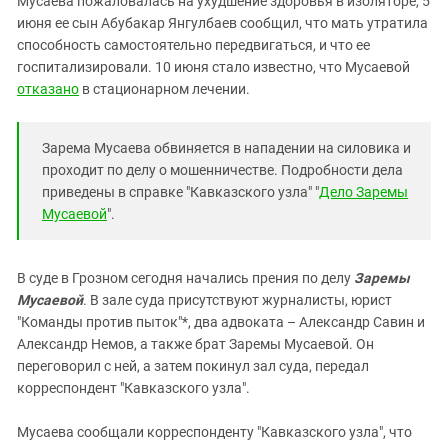
Мусаева пожаловалась на ухудшение здоровья в изоляторе, 5
Южный Кавказ
июня ее сын Абубакар Янгулбаев сообщил, что мать утратила
ЮФО
способность самостоятельно передвигаться, и что ее
госпитализировали. 10 июня стало известно, что Мусаевой
отказано
в стационарном лечении.
Зарема Мусаева обвиняется в нападении на силовика и
проходит по делу о мошенничестве. Подробности дела
приведены в справке "Кавказского узла" "
Дело Заремы
Мусаевой
".
В суде в Грозном сегодня начались прения по делу
Заремы
Мусаевой
. В зале суда присутствуют журналисты, юрист
"Команды против пыток"*, два адвоката – Александр Савин и
Александр Немов, а также брат Заремы Мусаевой. Он
переговорил с ней, а затем покинул зал суда, передал
корреспондент "Кавказского узла".
Мусаева сообщали корреспонденту "Кавказского узла", что