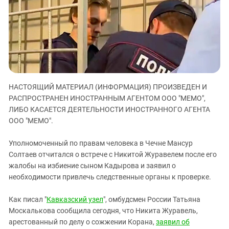
ЗАСТАВЛЯЕТ
Дагестан
КАВКАЗ ЗА ПАЛЕСТИНУ
Ингушетия
ИНАКОМЫСЛИЕ В ЧЕЧНЕ
Кабардино-Балкария
ПРЕСЛЕДОВАНИЕ АКТИВИСТОВ
МОБИЛИЗАЦИЯ И ПРОТЕСТЫ
Калмыкия
Карачаево-Черкесия
НАСТОЯЩИЙ МАТЕРИАЛ (ИНФОРМАЦИЯ) ПРОИЗВЕДЕН И
Краснодарский край
РАСПРОСТРАНЕН ИНОСТРАННЫМ АГЕНТОМ ООО "МЕМО",
Нагорный Карабах
ЛИБО КАСАЕТСЯ ДЕЯТЕЛЬНОСТИ ИНОСТРАННОГО АГЕНТА
Российская Федерация
ООО "МЕМО".
Ростовская область
Уполномоченный по правам человека в Чечне Мансур
Северная Осетия - Алания
Солтаев отчитался о встрече с Никитой Журавелем после его
жалобы на избиение сыном Кадырова и заявил о
СКФО
необходимости привлечь следственные органы к проверке.
Ставропольский край
Чечня
Как писал "
Кавказский узел
", омбудсмен России Татьяна
Москалькова сообщила сегодня, что Никита Журавель,
Южная Осетия
арестованный по делу о сожжении Корана,
заявил об