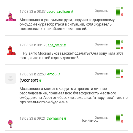
0
Оценить:
17.08.23 в 08:37
georgia.rolfson
#
0
Москалькова уже умыла руки, поручив кадыровскому
омбудсмену разобраться в ситуации, хотя Журавель
пожаловался на избиение именно ей.
0
Оценить:
17.08.23 в 09:17
jana_stark
#
0
Ну, а что Москалькова может сделать? Она озвучила этот
факт, и что от неё ждать дальше?...
0
Оценить:
17.08.23 в 22:50
Игорь С
0
(Эксперт)
#
Москалькова может съездить и провести личное
расследование, понимая всю бутафорскость местного
омбудсмена. А вот эти барские замашки: "я поручила" - это не
про реального омбудсмена.
0
Оценить:
18.08.23 в 09:21
thomasine
#
Понятно...
0