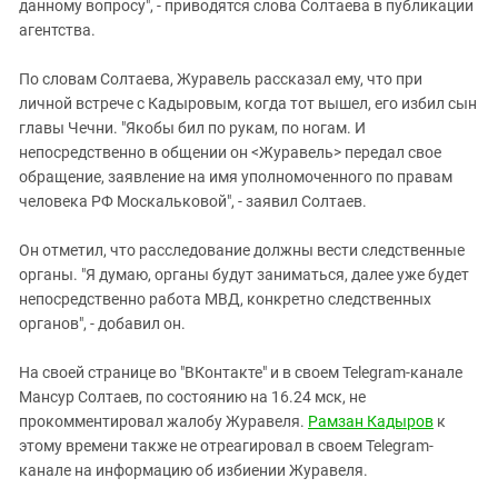
данному вопросу", - приводятся слова Солтаева в публикации
агентства.
По словам Солтаева, Журавель рассказал ему, что при
личной встрече с Кадыровым, когда тот вышел, его избил сын
главы Чечни. "Якобы бил по рукам, по ногам. И
непосредственно в общении он <Журавель> передал свое
обращение, заявление на имя уполномоченного по правам
человека РФ Москальковой", - заявил Солтаев.
Он отметил, что расследование должны вести следственные
органы. "Я думаю, органы будут заниматься, далее уже будет
непосредственно работа МВД, конкретно следственных
органов", - добавил он.
На своей странице во "ВКонтакте" и в своем Telegram-канале
Мансур Солтаев, по состоянию на 16.24 мск, не
прокомментировал жалобу Журавеля.
Рамзан Кадыров
к
этому времени также не отреагировал в своем Telegram-
канале на информацию об избиении Журавеля.