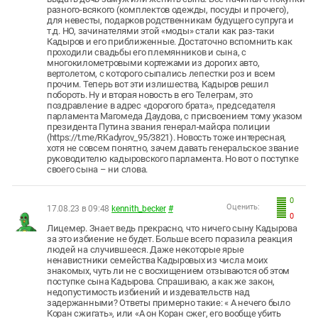
разного-всякого (комплектов одежды, посуды и прочего),
для невесты, подарков родственникам будущего супруга и
т.д. НО, зачинателями этой «моды» стали как раз-таки
Кадыров и его приближенные. Достаточно вспомнить как
проходили свадьбы его племянников и сына, с
многокилометровыми кортежами из дорогих авто,
вертолетом, с которого сыпались лепестки роз и всем
прочим. Теперь вот эти излишества, Кадыров решил
побороть. Ну и вторая новость в его Телеграм, это
поздравление в адрес «дорогого брата», председателя
парламента Магомеда Даудова, с присвоением тому указом
президента Путина звания генерал-майора полиции
(https://t.me/RKadyrov_95/3821). Новость тоже интересная,
хотя не совсем понятно, зачем давать генеральское звание
руководителю кадыровского парламента. Но вот о поступке
своего сына – ни слова.
0
Оценить:
17.08.23 в 09:48
kennith_becker
#
0
Лицемер. Знает ведь прекрасно, что ничего сыну Кадырова
за это избиение не будет. Больше всего поразила реакция
людей на случившееся. Даже некоторые ярые
ненавистники семейства Кадыровых из числа моих
знакомых, чуть ли не с восхищением отзываются об этом
поступке сына Кадырова. Спрашиваю, а как же закон,
недопустимость избиений и издевательств над
задержанными? Ответы примерно такие: « А нечего было
Коран сжигать», или «А он Коран сжег, его вообще убить