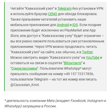
Читайте "Кавказский узел" в
Telegram
без установки VPN
и используйте браузер
CENO
для обхода блокировок.
Также призываем читателей установить наше
мобильное приложение для
Android
и
IOS
. Если позднее
приложение будет исключено из PlayMarket или App
Store, или доступ к "Кавказскому узлу" будет ограничен –
вы все равно сможете пользоваться уже установленным
приложением. Через VPN можно продолжать читать
"Кавказский узел" на сайте, как обычно, и в
Twitter
.
Можно смотреть видео "Кавказского узла" на
YouTube
и
оставаться на связи в соцсетях "
ВКонтакте
" и
"
Одноклассники
". Пользователи WhatsApp* могут
присылать сообщения на номер +49 157 72317856,
пользователи Telegram – на тот же номер или писать
@Caucasian_Knot.
* деятельность компании Meta (владеет Facebook, Instagram и
WhatsApp) запрещена в России.