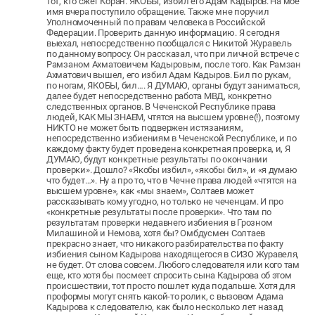
тот, кто сжег Коран. ЯКОБЫ, избил его Адам Кадыров. На мое
имя вчера поступило обращение. Также мне поручил
Уполномоченный по правам человека в Российской
Федерации. Проверить данную информацию. Я сегодня
выехал, непосредственно пообщался с Никитой Журавель
по данному вопросу. Он рассказал, что при личной встрече с
Рамзаном Ахматовичем Кадыровым, после того. Как Рамзан
Ахматович вышел, его избил Адам Кадыров. Бил по рукам,
по ногам, ЯКОБЫ, бил…. Я ДУМАЮ, органы будут заниматься,
далее будет непосредственно работа МВД, конкретно
следственных органов. В Чеченской Республике права
людей, КАК МЫ ЗНАЕМ, чтятся на высшем уровне(!), поэтому
НИКТО не может быть подвержен истязаниям,
непосредственно избиениям в Чеченской Республике, и по
каждому факту будет проведена конкретная проверка, и, Я
ДУМАЮ, будут конкретные результаты по окончании
проверки». Дошло? «Якобы избил», «якобы бил», и «я думаю
что будет…». Ну а про то, что в Чечне права людей «чтятся на
высшем уровне», как «мы знаем», Солтаев может
рассказывать кому угодно, но только не чеченцам. И про
«конкретные результаты после проверки». Что там по
результатам проверки недавнего избиения в Грозном
Милашиной и Немова, хотя бы? Омбдусмен Солтаев
прекрасно знает, что никакого разбирательства по факту
избиения сыном Кадырова находящегося в СИЗО Журавеля,
не будет. От слова совсем. Любого следователя или кого там
еще, кто хотя бы посмеет спросить сына Кадырова об этом
происшествии, тот просто пошлет куда подальше. Хотя для
проформы могут снять какой-то ролик, с вызовом Адама
Кадырова к следователю, как было несколько лет назад