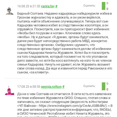
0
Оценить:
16.08.23 в 21:33
yanira.fay
#
0
Бедный Солтаев. Недавно кадыровцы набедокурили избив в
Грозном журналистку и адвоката, и он ужом вертелся,
пытаясь найти объяснение случившемуся. Теперь вот сын
Кадырова человека избил в следственном изоляторе, а он
отдувайся. Посмотрите, как он преподносит факт избиения:
«Якобы бил по рукам и ногам». Ключевое слово здесь
«якобы». Ну и дальше: «Я думаю, органы будут заниматься,
далее уже будет непосредственно работа МВД, конкретно
следственных органов». Омбдусмен «думает», что
следственные органы будут заниматься делом об избиении
сыном Кадырова Никиты Журавеля. Хотел бы я посмотреть
на того следователя, который посмеет не то что уголовное
дело завести, но хотя бы косо взглянуть на кого-то из членов
семьи Кадырова. Ничуть не удивит, если Журавель возьмет
свои слова назад. Да еще и извинится перед Рамзаном и его
сыном, «за клевету».
0
Оценить:
17.08.23 в 08:55
georgia.rolfson
#
0
Да ни о чем Солтаев не отчитался. В сети есть его заявление
по теме избиения Журавеля в СИЗО. Спешно, глотая слова и
запинаясь, он сказал следующее (видео есть в Инстаграм
«ЧП Вайнах» - https://www.instagram.com/p/CwAnJGBtkBN/): « В
эти дни активно распространяется информация, что, ЯКОБЫ,
в СИЗО Чеченской Республики избит Никита Журавель, это