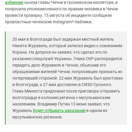
Южный Кавказ
избиении
сыном главы Чечни в грозненском изоляторе, и
попросила уполномоченного по правам человека в Чечне
ЮФО
провести проверку. 15 августа об инциденте сообщили
провластные чеченские Instagram*-паблики.
20 мая в Волгограде был задержан местный житель
Никита Журавель, который записал видео с сожжением
Корана. На допросе он заявил, что сделал это по
указанию спецслужб Украины. Глава СКР распорядился
передать дело Журавеля в Чечню, объяснив это
обращениями жителей Чечни, попросивших признать их
потерпевшей стороной. 22 мая Журавель был арестован
в Волгограде, а 27 мая доставлен в СИЗО Грозного.
Глава Минюста предложил после приговора отправить
волгоградца в колонию региона с мусульманским
населением. Владимир Путин 13 июня заявил, что
Журавель
будет отбывать наказание
в одном из
мусульманских регионов.