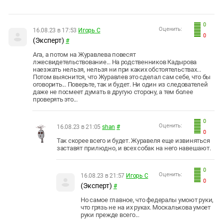
0
Оценить:
16.08.23 в 17:53
Игорь С
0
(Эксперт)
#
Ага, а потом на Журавлева повесят
лжесвидетельствование... На родственников Кадырова
наезжать нельзя, нельзя ни при каких обстоятельствах...
Потом выяснится, что Журавлев это сделал сам себе, что бы
оговорить... Поверьте, так и будет. Ни один из следователей
даже не посмеет думать в другую сторону, а тем более
проверять это...
0
Оценить:
16.08.23 в 21:05
shan
#
0
Так скорее всего и будет. Журавеля еще извиняться
заставят прилюдно, и всех собак на него навешают.
0
Оценить:
16.08.23 в 21:57
Игорь С
0
(Эксперт)
#
Но самое главное, что федералы умоют руки,
что грязь не на их руках. Москалькова умоет
руки прежде всего...