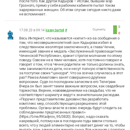
после того. Как другой Кадыров – Ислам, бывший мэр
Грозного, прямо у себя в рабочем кабинете пытал током
задержанных женщин. Об этом случае сегодня никто даже
не вспоминает.
0
Оценить:
17.08.23 в 09:14
kasey.bartell
#
0
Весь Интернет, что называется «кипит» из-за сообщения о
том, что несовершеннолетний сын Кадырова избил в
следственном изоляторе заключенного, а глава Чечни,
имеющий звание и медаль «Заслуженный правозащитник
Чеченской Республики», хранит строгое молчание по этому
поводу. Совсем не в теме человек, хотя постоянно говорил и
говорит о том, что в Чечне родители не только должны знать,
чем занимаются их дети, но и несут полную ответственность
за поступки своих *цензура*. Что за осечка случилась в этот
раз? Рамза Ахматович занят совершенно другими
вопросами. Судя по последним записям в его Телеграм.
Вчера он был занят таким важным вопросом, как свадебные
торжества. Вернее, нововведениями на свадьбах, что не
соответствуют шариату и ведут к значительным расходам.
«Поручил представителям духовенства разработать
комплекс мер, способствующих разрешению этой
проблемы. Органы власти в свою очередь будут следить за
соблюдением предписанных правил»
(https://t.me/RKadyrov_95/3820). Вопрос, надо сказать
назревший, потому как в последние годы ввели столько
всего, что у людей элементарно не хватает денег на то, чтобы
выдать дочь замуж или женить сына. Все начиная с покупки