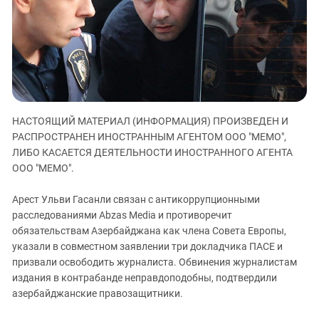
ЗАСТАВЛЯЕТ
Дагестан
КАВКАЗ ЗА ПАЛЕСТИНУ
Ингушетия
ИНАКОМЫСЛИЕ В ЧЕЧНЕ
Кабардино-Балкария
ПРЕСЛЕДОВАНИЕ АКТИВИСТОВ
МОБИЛИЗАЦИЯ И ПРОТЕСТЫ
Калмыкия
Карачаево-Черкесия
НАСТОЯЩИЙ МАТЕРИАЛ (ИНФОРМАЦИЯ) ПРОИЗВЕДЕН И
Краснодарский край
РАСПРОСТРАНЕН ИНОСТРАННЫМ АГЕНТОМ ООО "МЕМО",
Нагорный Карабах
ЛИБО КАСАЕТСЯ ДЕЯТЕЛЬНОСТИ ИНОСТРАННОГО АГЕНТА
Российская Федерация
ООО "МЕМО".
Ростовская область
Арест Ульви Гасанли связан с антикоррупционными
Северная Осетия - Алания
расследованиями Abzas Media и противоречит
обязательствам Азербайджана как члена Совета Европы,
СКФО
указали в совместном заявлении три докладчика ПАСЕ и
Ставропольский край
призвали освободить журналиста. Обвинения журналистам
Чечня
издания в контрабанде неправдоподобны, подтвердили
азербайджанские правозащитники.
Южная Осетия