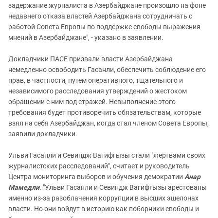
задержание журналиста в Азербайджане произошло на фоне
недавнего отказа властей Азербайджана сотрудничать с
работой Совета Европы по поддержке свободы выражения
мнений в Азербайджане", - указано в заявлении.
Докладчики ПАСЕ призвали власти Азербайджана
немедленно освободить Гасанли, обеспечить соблюдение его
прав, в частности, путем оперативного, тщательного и
независимого расследования утверждений о жестоком
обращении с ним под стражей. Невыполнение этого
требования будет противоречить обязательствам, которые
взял на себя Азербайджан, когда стал членом Совета Европы,
заявили докладчики.
Ульви Гасанли и Севиндж Вагифгызы стали "жертвами своих
журналистских расследований", считает и руководитель
Центра мониторинга выборов и обучения демократии
Анар
Мамедли
. "Ульви Гасанли и Севиндж Вагифгызы арестованы
именно из-за разоблачения коррупции в высших эшелонах
власти. Но они войдут в историю как поборники свободы и