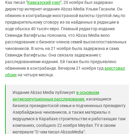
Южный Кавказ
Как писал "
Кавказский узел
", 20 ноября был задержан
директор интернет-издания Abzas Media Ульви Гасанли. Он
ЮФО
обвинен в контрабанде иностранной валюты группой лиц по
предварительному сговору из-за найденных в редакции в
ходе обыска 40 тысяч евро. Главный редактор издания
Севиндж Вагифгызы пояснила, что Abzas Media вело
расследование о бизнесе членов семей высокопоставленных
чиновников. В ночь на 21 ноября была задержана и сама
Севиндж Вагифгызы. Она связала задержание с
расследованиями издания. Ей также было предъявлено
обвинение в контрабанде. Вечером 21 ноября суд
арестовал
обоих
на четыре месяца.
Издание Abzas Media публикует
в основном
антикоррупционные расследования
, касающиеся
бизнеса президентской семьи и подчиненных президенту
Азербайджана чиновников, а также материалы о
ведущемся в Карабахе строительстве и работающих там
компаниях, сообщило 22 ноября Meydan.TV в своем
материале "О чем писал AbzasMedia".