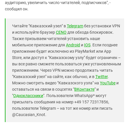
аудиторию, увеличить число читателей, подписчиков", -
сообщил он.
Читайте "Кавказский узел" в
Telegram
без установки VPN
и используйте браузер
CENO
для обхода блокировок.
Также призываем читателей установить наше
мобильное приложение для
Android
и
IOS
. Если позднее
приложение будет исключено из PlayMarket или App
Store, или доступ к "Кавказскому узлу" будет ограничен –
вы все равно сможете пользоваться уже установленным
приложением. Через VPN можно продолжать читать
"Кавказский узел" на сайте, как обычно, и в
Twitter
.
Можно смотреть видео "Кавказского узла" на
YouTube
и
оставаться на связи в соцсетях "
ВКонтакте
" и
"
Одноклассники
". Пользователи WhatsApp* могут
присылать сообщения на номер +49 157 72317856,
пользователи Telegram – на тот же номер или писать
@Caucasian_Knot.