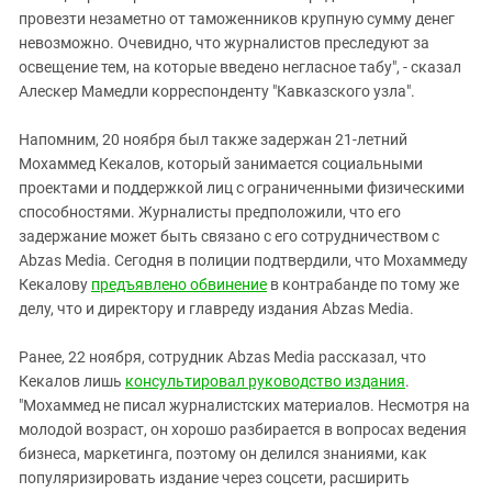
провезти незаметно от таможенников крупную сумму денег
невозможно. Очевидно, что журналистов преследуют за
освещение тем, на которые введено негласное табу", - сказал
Алескер Мамедли корреспонденту "Кавказского узла".
Напомним, 20 ноября был также задержан 21-летний
Мохаммед Кекалов, который занимается социальными
проектами и поддержкой лиц с ограниченными физическими
способностями. Журналисты предположили, что его
задержание может быть связано с его сотрудничеством с
Abzas Media. Сегодня в полиции подтвердили, что Мохаммеду
Кекалову
предъявлено обвинение
в контрабанде по тому же
делу, что и директору и главреду издания Abzas Media.
Ранее, 22 ноября, сотрудник Abzas Media рассказал, что
Кекалов лишь
консультировал руководство издания
.
"Мохаммед не писал журналистских материалов. Несмотря на
молодой возраст, он хорошо разбирается в вопросах ведения
бизнеса, маркетинга, поэтому он делился знаниями, как
популяризировать издание через соцсети, расширить