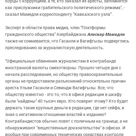
борцы с коррупцией, а те, кто заказал их аресты, запомнятся
как прислужники грабительского политического режима", -
сказал Мамедли корреспонденту “Кавказского узла”.
Эксперт в области права медиа, член "Платформы
гражданского общества" Азербайджана
Алескер Мамедли
также не сомневается, что Гасанли и Вагифгызы подверглись
преследованию за журналистскую деятельность.
"Официальные обвинения журналистам в контрабанде
иностранной валюты смехотворны. Прошло четыре дня с
начала расследования, но обществу правоохранительные
органы не предоставили разъяснений относительно причин
ареста Ульви Гасанли и Севиндж Вагифгызы. Все, что
обществу известно - это то, что в офисе редакции в шкафу
были "найдены" 40 тысяч евро. Кто поверит этому? Кто будет
держать такие крупные деньги в редакции, где нет сейфа, и
зная о негативном отношении властей к изданию?
Контрабандистов обычно ловят с поличным на границе, а не
обнаруживают "вещественные доказательства" в офисах. И
вообще при современных технических средствах контроля