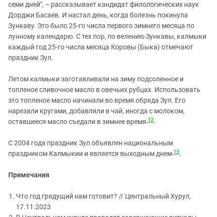
семи дней", – рассказывает кандидат филологических наук
Дорджи Басаев. И настал день, когда болезнь покинула
Зункаву. Это было 25-го числа первого зимнего месяца по
лунному календарю. С тех пор, по велению Зункавы, калмыки
каждый год 25-го числа месяца Коровы (Быка) отмечают
праздник Зул.
Летом калмыки заготавливали на зиму подсоленное и
топленое сливочное масло в овечьих рубцах. Использовать
это топленое масло начинали во время обряда Зул. Его
нарезали кругами, добавляли в чай, иногда с молоком,
12
оставшееся масло съедали в зимнее время
.
С 2004 года праздник Зул объявлен национальным
13
праздником Калмыкии и является выходным днем
.
Примечания
Что год грядущий нам готовит? // Центральный Хурул,
17.11.2023