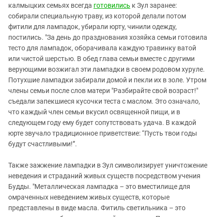
калмыцких семьях всегда
готовились
к Зул заранее:
собирали специальную траву, из которой делали потом
фитили для лампадок, убирали юрту, чинили одежду,
постились. "За день до празднования хозяйка семьи готовила
тесто для лампадок, оборачивала каждую травинку ватой
или чистой шерстью. В обед глава семьи вместе с другими
верующими возжигал эти лампадки в своем родовом хуруле.
Потухшие лампадки забирали домой и пекли их в золе. Утром
члены семьи после слов матери "Разбирайте свой возраст!"
съедали запекшиеся кусочки теста с маслом. Это означало,
что каждый член семьи вкусил освященной пищи, и в
следующем году ему будет сопутствовать удача. В каждой
юрте звучало традиционное приветствие: “Пусть твои годы
будут счастливыми!”.
Также зажжение лампадки в Зул символизирует уничтожение
неведения и страданий живых существ посредством учения
Будды. "Металлическая лампадка – это вместилище для
омраченных неведением живых существ, которые
представлены в виде масла. Фитиль светильника – это