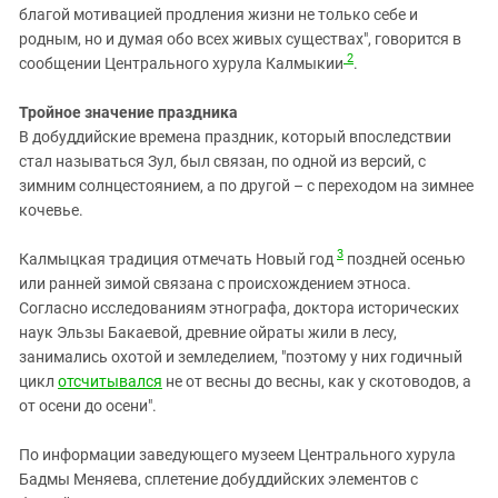
благой мотивацией продления жизни не только себе и
родным, но и думая обо всех живых существах", говорится в
2
сообщении Центрального хурула Калмыкии
.
Тройное значение праздника
В добуддийские времена праздник, который впоследствии
стал называться Зул, был связан, по одной из версий, с
зимним солнцестоянием, а по другой – с переходом на зимнее
кочевье.
3
Калмыцкая традиция отмечать Новый год
поздней осенью
или ранней зимой связана с происхождением этноса.
Согласно исследованиям этнографа, доктора исторических
наук Эльзы Бакаевой, древние ойраты жили в лесу,
занимались охотой и земледелием, "поэтому у них годичный
цикл
отсчитывался
не от весны до весны, как у скотоводов, а
от осени до осени".
По информации заведующего музеем Центрального хурула
Бадмы Меняева, сплетение добуддийских элементов с