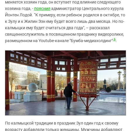
меняется хозяин года, он вступает под влияние следующего
хозяина года, -
пояснил
администратор Центрального хурула
Йонтен Лодой. “К примеру, если ребенок родился в октябре, то
к Зулу и к Жилин Эзн ему будет всего лишь два месяца. Но по-
калмыцки ему будет считаться два года", – рассказал
священнослужитель в посвященном празднику видеоролике,
6
размещенном на Youtube-канале "Бумба-медиахолдинг"
.
По калмыцкой традиции в праздник Зул один год к своему
возрасту добавляли только женщины. Мужчины добавляют