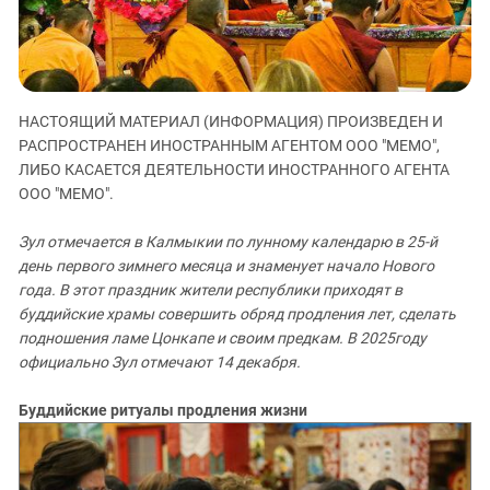
ЗАСТАВЛЯЕТ
Дагестан
КАВКАЗ ЗА ПАЛЕСТИНУ
Ингушетия
ИНАКОМЫСЛИЕ В ЧЕЧНЕ
Кабардино-Балкария
ПРЕСЛЕДОВАНИЕ АКТИВИСТОВ
МОБИЛИЗАЦИЯ И ПРОТЕСТЫ
Калмыкия
НАСТОЯЩИЙ МАТЕРИАЛ (ИНФОРМАЦИЯ) ПРОИЗВЕДЕН И
РАСПРОСТРАНЕН ИНОСТРАННЫМ АГЕНТОМ ООО "МЕМО",
Карачаево-Черкесия
ЛИБО КАСАЕТСЯ ДЕЯТЕЛЬНОСТИ ИНОСТРАННОГО АГЕНТА
Краснодарский край
ООО "МЕМО".
Нагорный Карабах
Зул отмечается в Калмыкии по лунному календарю в 25-й
Российская Федерация
день первого зимнего месяца и знаменует начало Нового
Ростовская область
года. В этот праздник жители республики приходят в
буддийские храмы совершить обряд продления лет, сделать
Северная Осетия - Алания
подношения ламе Цонкапе и своим предкам. В 2025году
СКФО
официально Зул отмечают 14 декабря.
Ставропольский край
Буддийские ритуалы продления жизни
Чечня
Южная Осетия