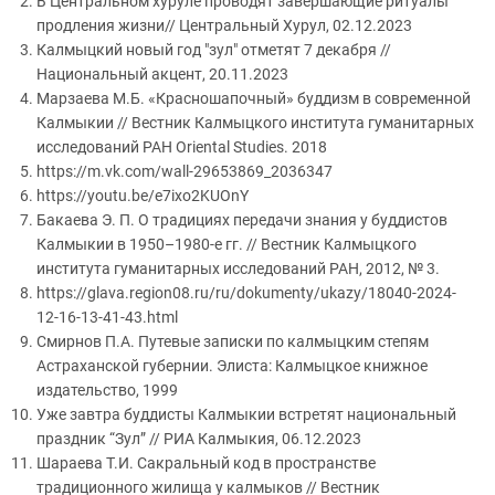
В Центральном хуруле проводят завершающие ритуалы
продления жизни// Центральный Хурул, 02.12.2023
Калмыцкий новый год "зул" отметят 7 декабря //
Национальный акцент, 20.11.2023
Марзаева М.Б. «Красношапочный» буддизм в современной
Калмыкии // Вестник Калмыцкого института гуманитарных
исследований РАН Oriental Studies. 2018
https://m.vk.com/wall-29653869_2036347
https://youtu.be/e7ixo2KUOnY
Бакаева Э. П. О традициях передачи знания у буддистов
Калмыкии в 1950–1980-е гг. // Вестник Калмыцкого
института гуманитарных исследований РАН, 2012, № 3.
https://glava.region08.ru/ru/dokumenty/ukazy/18040-2024-
12-16-13-41-43.html
Смирнов П.А. Путевые записки по калмыцким степям
Астраханской губернии. Элиста: Калмыцкое книжное
издательство, 1999
Уже завтра буддисты Калмыкии встретят национальный
праздник “Зул” // РИА Калмыкия, 06.12.2023
Шараева Т.И. Сакральный код в пространстве
традиционного жилища у калмыков // Вестник