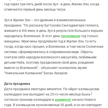
год через три-пять дней после Зул - в день Жилин Эзн, когда
отмечается первый день месяца тигра.
Зул и Җилин Эзн – это древние и взаимосвязанные
праздники. “По рассказу Бугтунова Сангаджигаря гелюнга,
жившего в XIX веке, в день Зул в результате большого взрыва
зародилась Вселенная. В этот день
продлевали
год только
женщины. Мужчины продлевали год в Җилин Эзн, то есть
тогда, когда хаос прошел, и Вселенная, в том числе Солнечная
система, сформировалась в современном виде. Ойраты
считали себя народом вселенского масштаба, любимыми
детьми Неба, поэтому праздновали свой день рождения
вместе со Вселенной", - объясняет основатель музея
"Уникальная Калмыкия" Басан Захаров.
Дата праздника
Дата праздника ежегодно меняется. По ойрат-калмыцкому
7
календарю она выпадает на 25-го число месяца Быка
согласно лунному календарю и
знаменует
начало Нового
года. В калмыцком лунном месяце 30 дней, и он не совпадает