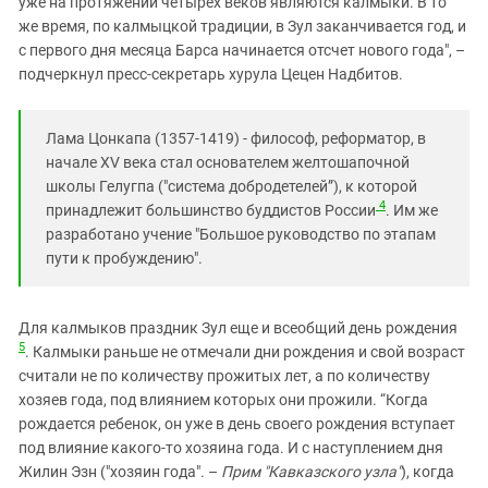
уже на протяжении четырех веков являются калмыки. В то
же время, по калмыцкой традиции, в Зул заканчивается год, и
с первого дня месяца Барса начинается отсчет нового года", –
подчеркнул пресс-секретарь хурула Цецен Надбитов.
Лама Цонкапа (1357-1419) - философ, реформатор, в
начале XV века стал основателем желтошапочной
школы Гелугпа ("система добродетелей”), к которой
4
принадлежит большинство буддистов России
. Им же
разработано учение "Большое руководство по этапам
пути к пробуждению".
Для калмыков праздник Зул еще и всеобщий день рождения
5
. Калмыки раньше не отмечали дни рождения и свой возраст
считали не по количеству прожитых лет, а по количеству
хозяев года, под влиянием которых они прожили. “Когда
рождается ребенок, он уже в день своего рождения вступает
под влияние какого-то хозяина года. И с наступлением дня
Жилин Эзн ("хозяин года". –
Прим "Кавказского узла"
), когда