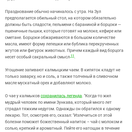
Празднование обычно начиналось с утра. На Зул
предполагается обильный стол, на котором обязательно
должны быть сладости, пельмени с бараниной и борцоки —
пшеничные пышки, которые готовят на молоке, кефире или
сметане. Борцоки обжариваются в большом количестве
масла, имеют форму лепешки или бублика перекрученных
жгутов или фигурок животных. Причем каждый вид борцога
11
несет особый сакральный смысл
.
Угощение запивают калмыцким чаем. В кипяток кладут не
только заварку, но и соль, а также толченый в сливочном
масле мускатный орех и добавляют молоко.
О чае у калмыков
сохранилась легенда
. "Когда-то жил
мудрый человек по имени Зункава, который много лет
страдал тяжким недугом. Однажды он обратился к одному
лекарю. Тот, осмотрев его, ска­зал: "Излечиться от этой
болезни поможет боже­ственный напиток – чай с молоком и
солью, крепкий и ароматный. Пейте его натощак в течение