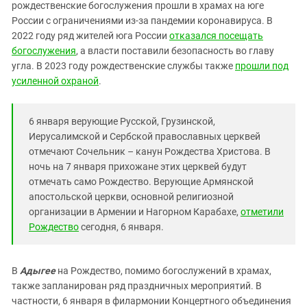
Южный Кавказ
рождественские богослужения прошли в храмах на юге
России с ограничениями из-за пандемии коронавируса. В
ЮФО
2022 году ряд жителей юга России
отказался посещать
богослужения
, а власти поставили безопасность во главу
угла. В 2023 году рождественские службы также
прошли под
усиленной охраной
.
6 января верующие Русской, Грузинской,
Иерусалимской и Сербской православных церквей
отмечают Сочельник – канун Рождества Христова. В
ночь на 7 января прихожане этих церквей будут
отмечать само Рождество. Верующие Армянской
апостольской церкви, основной религиозной
организации в Армении и Нагорном Карабахе,
отметили
Рождество
сегодня, 6 января.
В
Адыгее
на Рождество, помимо богослужений в храмах,
также запланирован ряд праздничных мероприятий. В
частности, 6 января в филармонии Концертного объединения