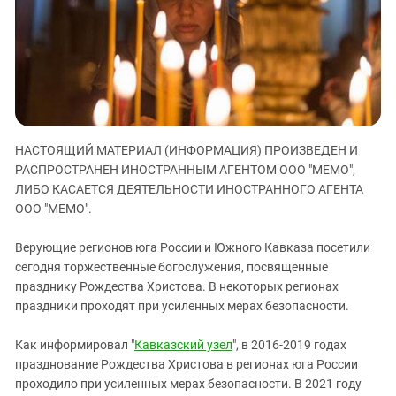
ЗАСТАВЛЯЕТ
Дагестан
КАВКАЗ ЗА ПАЛЕСТИНУ
Ингушетия
ИНАКОМЫСЛИЕ В ЧЕЧНЕ
Кабардино-Балкария
ПРЕСЛЕДОВАНИЕ АКТИВИСТОВ
МОБИЛИЗАЦИЯ И ПРОТЕСТЫ
Калмыкия
Карачаево-Черкесия
НАСТОЯЩИЙ МАТЕРИАЛ (ИНФОРМАЦИЯ) ПРОИЗВЕДЕН И
Краснодарский край
РАСПРОСТРАНЕН ИНОСТРАННЫМ АГЕНТОМ ООО "МЕМО",
Нагорный Карабах
ЛИБО КАСАЕТСЯ ДЕЯТЕЛЬНОСТИ ИНОСТРАННОГО АГЕНТА
Российская Федерация
ООО "МЕМО".
Ростовская область
Верующие регионов юга России и Южного Кавказа посетили
Северная Осетия - Алания
сегодня торжественные богослужения, посвященные
празднику Рождества Христова. В некоторых регионах
СКФО
праздники проходят при усиленных мерах безопасности.
Ставропольский край
Чечня
Как информировал "
Кавказский узел
", в 2016-2019 годах
празднование Рождества Христова в регионах юга России
Южная Осетия
проходило при усиленных мерах безопасности. В 2021 году