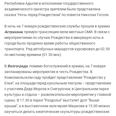
Республики Адыгея в исполнении государственного
академического оркестра зрителям была представлена
сказка "Ночь перед Рождеством" по повести Николая Гоголя.
В ночь на 7 января рождественские службы прошли в храмах
Астрахани
, прямую трансляцию вели местные СМИ. В связи с
мероприятиями по случаю Рождества в минувшую ночь в
городе было продлено время работы общественного
транспорта. Ряд автобусных маршрутов курсировал до 02.30
по местному времени (01.30 мск).
В
Волгограде
, помимо богослужений в храмах, на 7 января
запланированы мероприятия в честь Рождества. В
Комсомольском саду пройдет представление "Рождество у
Елки", на площади перед кукольным театром – представление
с участием Деда Мороза и Снегурочки, в Центральном парке
культуры и отдыха – развлекательное мероприятие у главной
сцены. В 17.30 в парке "Раздолье" выступит дуэт "Выше
крыши", а в выставочном зале музея Машкова в 15.00 можно
научиться делать кинетические скульптуры рождественских