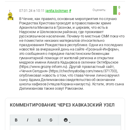
0
Оценить:
07.01.24 в 10:11
janita.lockman
#
0
В Чечне, как правило, основные мероприятия по случаю
Рождества Христова проходят в православном храме
Архангела Михаила в Грозном, и церквях, что есть в
Наурском и Шелковском районах, где проживает
русскоязычное население. Почему-то местные СМИ пока что
не поместили никаких материалов относительно
празднования Рождества в республике. Одни из последних
новостей за вчерашний день на сайте «Грозный-Информ»,
это сообщения о передаче палестинским беженцам
гуманитарной помощи от жителей региона и открытии
медресе имени Ахмата Кадырвоа в селении Октябрьское
(https://www.grozny-inform.ru). Другой провластный сайт,
«Чечня Сегодня» (https://chechnyatoday.com/news/371733),
опубликовал новость о том, что глава Чечни лично вручил
сыну Адама Делимханова свидетельство об окончании
школы хафизов (чтецов Корана наизусть). Кстати, этого сына
Делимханова также зовут Рамзаном.
КОММЕНТИРОВАНИЕ ЧЕРЕЗ КАВКАЗСКИЙ УЗЕЛ