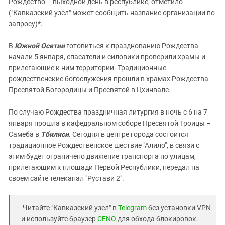
Рождество – выходной день в республике, отметило
("Кавказский узел" может сообщить название организации по
запросу)*.
В
Южной Осетии
готовиться к празднованию Рождества
начали 5 января, спасатели и силовики проверили храмы и
прилегающие к ним территории. Традиционные
рождественские богослужения прошли в храмах Рождества
Пресвятой Богородицы и Пресвятой в Цхинвале.
По случаю Рождества праздничная литургия в ночь с 6 на 7
января прошла в кафедральном соборе Пресвятой Троицы –
Самеба в
Тбилиси
. Сегодня в центре города состоится
традиционное Рождественское шествие "Алило", в связи с
этим будет ограничено движение транспорта по улицам,
прилегающим к площади Первой Республики, передал на
своем сайте телеканал "Рустави 2".
Читайте "Кавказский узел" в
Telegram
без установки VPN
и используйте браузер
CENO
для обхода блокировок.