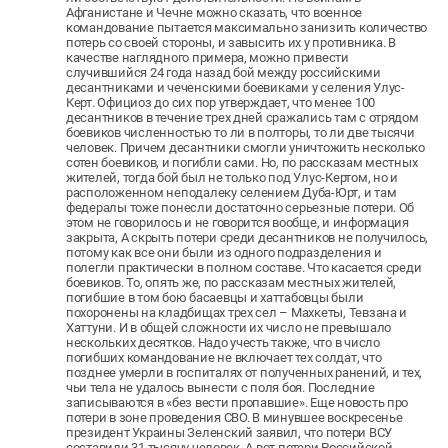
Афганистане и Чечне можно сказать, что военное
командование пытается максимально занизить количество
потерь со своей стороны, и завысить их у противника. В
качестве наглядного примера, можно привести
случившийся 24 года назад бой между российскими
десантниками и чеченскими боевиками у селения Улус-
Керт. Официоз до сих пор утверждает, что менее 100
десантников в течение трех дней сражались там с отрядом
боевиков численностью то ли в полторы, то ли две тысячи
человек. Причем десантники смогли уничтожить несколько
сотен боевиков, и погибли сами. Но, по рассказам местных
жителей, тогда бой был не только под Улус-Кертом, но и
расположенном неподалеку селением Дуба-Юрт, и там
федералы тоже понесли достаточно серьезные потери. Об
этом не говорилось и не говорится вообще, и информация
закрыта, А скрыть потери среди десантников не получилось,
потому как все они были из одного подразделения и
полегли практически в полном составе. Что касается среди
боевиков. То, опять же, по рассказам местных жителей,
погибшие в том бою басаевцы и хаттабовцы были
похоронены на кладбищах трех сел – Махкеты, Тевзана и
Хаттуни. И в общей сложности их число не превышало
нескольких десятков. Надо учесть также, что в число
погибших командование не включает тех солдат, что
позднее умерли в госпиталях от полученных ранений, и тех,
чьи тела не удалось вынести с поля боя. Последние
записываются в «без вести пропавшие». Еще новость про
потери в зоне проведения СВО. В минувшее воскресенье
президент Украины Зеленский заявил, что потери ВСУ
составили 31 тысячу человек. А вот потери Российской