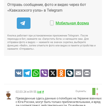
Отправь сообщение, фото и видео через бот
«Кавказского узла» в Telegram
Мобильная форма
Кнопка работает при установленном приложении Telegram. После
перехода в бот, нажмите на «Запустить бота» и напишите нам. Для
отправки фото и видео — нажмите на значок скрепки, выберите
функцию «Файл», затем отметьте фото или видео в памяти устройства и
нажмите «Отправить».
VK
Telegram
WhatsApp
Viber
X
Odnoklassniki
LiveJournal
Email
Print
0
Оценить:
02.03.24 в 09:55
joel
#
0
Приведенные здесь данные о погибших на Украине военных
с Юга России, могут быть только приблизительными, и вряд
ли соответствуют действительности. По войнам в