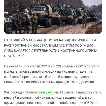
ЗАСТАВЛЯЕТ
Дагестан
КАВКАЗ ЗА ПАЛЕСТИНУ
Ингушетия
ИНАКОМЫСЛИЕ В ЧЕЧНЕ
Кабардино-Балкария
ПРЕСЛЕДОВАНИЕ АКТИВИСТОВ
МОБИЛИЗАЦИЯ И ПРОТЕСТЫ
Калмыкия
Карачаево-Черкесия
НАСТОЯЩИЙ МАТЕРИАЛ (ИНФОРМАЦИЯ) ПРОИЗВЕДЕН И
Краснодарский край
РАСПРОСТРАНЕН ИНОСТРАННЫМ АГЕНТОМ ООО "МЕМО",
Нагорный Карабах
ЛИБО КАСАЕТСЯ ДЕЯТЕЛЬНОСТИ ИНОСТРАННОГО АГЕНТА
Российская Федерация
ООО "МЕМО".
Ростовская область
Не менее 1780 жителей СКФО и 1720 бойцов из ЮФО погибли
Северная Осетия - Алания
в специальной военной операции на Украине, следует из
сообщений представителей властей и силовых ведомств.
СКФО
Больше всего погибших военных приходится на Дагестан.
Ставропольский край
Чечня
Как сообщал "
Кавказский узел
", на 23 февраля представители
властей и силовики официально подтвердили гибель во
Южная Осетия
время проведения специальной военной операции (СВО) на