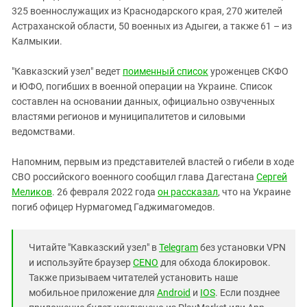
325 военнослужащих из Краснодарского края, 270 жителей
Астраханской области, 50 военных из Адыгеи, а также 61 – из
Калмыкии.
"Кавказский узел" ведет
поименный список
уроженцев СКФО
и ЮФО, погибших в военной операции на Украине. Список
составлен на основании данных, официально озвученных
властями регионов и муниципалитетов и силовыми
ведомствами.
Напомним, первым из представителей властей о гибели в ходе
СВО российского военного сообщил глава Дагестана
Сергей
Меликов
. 26 февраля 2022 года
он рассказал
, что на Украине
погиб офицер Нурмагомед Гаджимагомедов.
Читайте "Кавказский узел" в
Telegram
без установки VPN
и используйте браузер
CENO
для обхода блокировок.
Также призываем читателей установить наше
мобильное приложение для
Android
и
IOS
. Если позднее