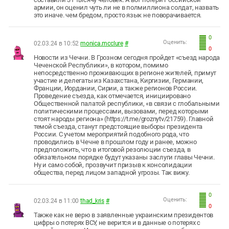
армии, он оценил чуть ли не в полмиллиона солдат, назвать
это иначе. чем бредом, просто язык не поворачивается.
0
Оценить:
02.03.24 в 10:52
monica.mcclure
#
0
Новости из Чечни. В Грозном сегодня пройдет «съезд народа
Чеченской Республики», в котором, помимо
непосредственно проживающих в регионе жителей, примут
участие и делегаты из Казахстана, Киргизии, Германии,
Франции, Иордании, Сирии, а также регионов России.
Проведение съезда, как отмечается, инициировано
Общественной палатой республики, «в связи с глобальными
политическими процессами, вызовами, перед которыми
стоят народы региона» (https://t.me/groznytv/21759). Главной
темой съезда, станут предстоящие выборы президента
России. С учетом мероприятий подобного рода, что
проводились в Чечне в прошлом году и ранее, можно
предположить, что в итоговой резолюции съезда, в
обязательном порядке будут указаны заслуги главы Чечни.
Ну и само собой, прозвучит призыв к консолидации
общества, перед лицом западной угрозы. Так вижу.
0
Оценить:
02.03.24 в 11:00
thad_kris
#
0
Также как не верю в заявленные украинским президентов
цифры о потерях ВСУ, не верится и в данные о потерях с