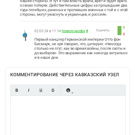
нашей стороны. И тут и там власть врала, врет и будет врать
о своих потерях. Действительные цифры за прошедшие два
года погибших, раненых и пропавших военных с той и с этой
стороны, могут ужаснуть и украинцев, и россиян.
0
Оценить:
02.03.24 в 11:14
horacio.jacobs
#
0
Первый канцлер Германской империи Отто фон
Бисмарк, не зря говорил, что, цитирую: «Никогда
столько не лгут, как во время войны, после охоты и
до выборов». Это выражение как никогда актуально
и в наши дни.
КОММЕНТИРОВАНИЕ ЧЕРЕЗ КАВКАЗСКИЙ УЗЕЛ