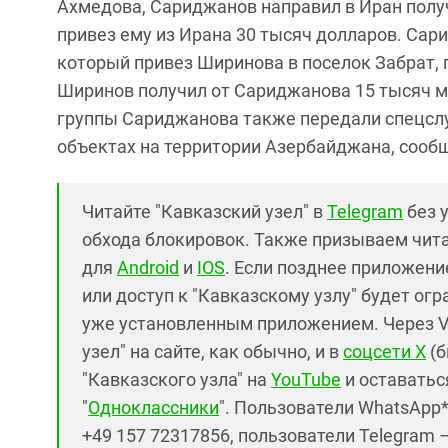
Ахмедова, Сариджанов направил в Иран получ
привез ему из Ирана 30 тысяч долларов. Са
который привез Ширинова в поселок Забрат, 
Ширинов получил от Сариджанова 15 тысяч м
группы Сариджанова также передали спецсл
объектах на территории Азербайджана, сообщ
Читайте "Кавказский узел" в
Telegram
без 
обхода блокировок. Также призываем чит
для
Android
и
IOS
. Если позднее приложение
или доступ к "Кавказскому узлу" будет ог
уже установленным приложением. Через V
узел" на сайте, как обычно, и в
соцсети X
(б
"Кавказского узла" на
YouTube
и оставаться
"
Одноклассники
". Пользователи WhatsApp
+49 157 72317856, пользователи Telegram 