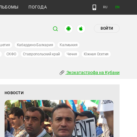
ЛЬБОМЫ
ПОГОДА
RU
EN
ВОЙТИ
шетия
Кабардино-Балкария
Калмыкия
СКФО
Ставропольский край
Чечня
Южная Осетия
Экокатастрофа на Кубани
НОВОСТИ