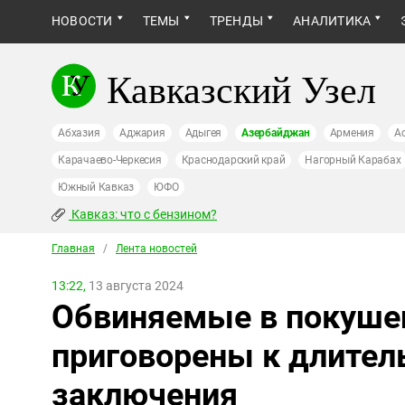
НОВОСТИ
ТЕМЫ
ТРЕНДЫ
АНАЛИТИКА
Кавказский Узел
Абхазия
Аджария
Адыгея
Азербайджан
Армения
А
Карачаево-Черкесия
Краснодарский край
Нагорный Карабах
Южный Кавказ
ЮФО
Кавказ: что с бензином?
Главная
/
Лента новостей
13:22,
13 августа 2024
Обвиняемые в покуше
приговорены к длите
заключения