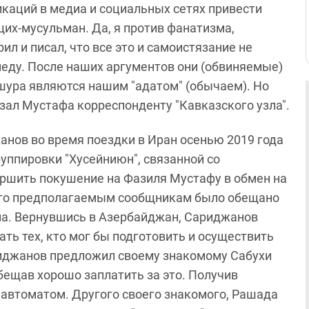
икаций в медиа и социальных сетях привести
щих-мусульман. Да, я против фанатизма,
рил и писал, что все это и самоистязание не
еду. После наших аргументов они (обвиняемые)
Ашура являются нашим "адатом" (обычаем). Но
азал Мустафа корреспонденту "Кавказского узла".
анов во время поездки в Иран осенью 2019 года
уппировки "Хусейниюн", связанной со
ершить покушение на Фазиля Мустафу в обмен на
его предполагаемым сообщникам было обещано
на. Вернувшись в Азербайджан, Сариджанов
ть тех, кто мог бы подготовить и осуществить
ариджанов предложил своему знакомому Сабухи
ещав хорошо заплатить за это. Получив
 автоматом. Другого своего знакомого, Рашада