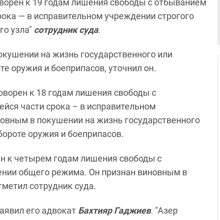
ворен к 19 годам лишения свободы с отбыванием
срока — в исправительном учреждении строгого
го узла"
сотрудник суда
.
окушении на жизнь государственного или
е оружия и боеприпасов, уточнил он.
оворен к 18 годам лишения свободы с
ейся части срока – в исправительном
новным в покушении на жизнь государственного
бороте оружия и боеприпасов.
н к четырем годам лишения свободы с
нии общего режима. Он признан виновным в
тметил сотрудник суда.
аявил его адвокат
Бахтияр Гаджиев
. "Азер