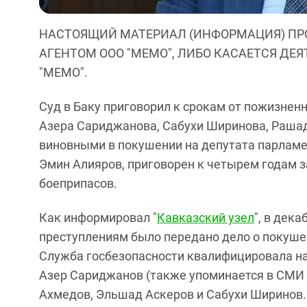
НАСТОЯЩИЙ МАТЕРИАЛ (ИНФОРМАЦИЯ) ПР
АГЕНТОМ ООО "МЕМО", ЛИБО КАСАЕТСЯ ДЕ
"МЕМО".
Суд в Баку приговорил к срокам от пожизнен
Азера Сариджанова, Сабухи Ширинова, Рашад
виновными в покушении на депутата парламе
Эмин Алияров, приговорен к четырем годам 
боеприпасов.
Как информировал "
Кавказский узел
", в дек
преступлениям было передано дело о покуше
Служба госбезопасности квалифицировала на
Азер Сариджанов (также упоминается в СМИ
Ахмедов, Эльшад Аскеров и Сабухи Ширинов. 