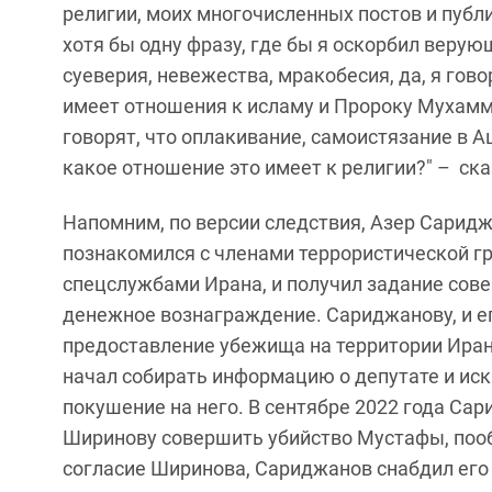
религии, моих многочисленных постов и публ
хотя бы одну фразу, где бы я оскорбил верую
суеверия, невежества, мракобесия, да, я гово
имеет отношения к исламу и Пророку Мухамм
говорят, что оплакивание, самоистязание в 
какое отношение это имеет к религии?" – ск
Напомним, по версии следствия, Азер Саридж
познакомился с членами террористической гр
спецслужбами Ирана, и получил задание сов
денежное вознаграждение. Сариджанову, и 
предоставление убежища на территории Ира
начал собирать информацию о депутате и иска
покушение на него. В сентябре 2022 года С
Ширинову совершить убийство Мустафы, пооб
согласие Ширинова, Сариджанов снабдил его