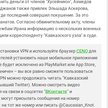
ить деньги от членов "Хусейниюн", Ахмедов
риджанов также привлек Эльшада Аскерова,
где последний совершил покушение. За это
анатов. Согласно обвинительному акту, члены
ужбам Ирана информацию о нескольких военных
или корреспонденту "Кавказского узла" в суде.
установки VPN и используйте браузер
CENO
для
ателей установить наше мобильное приложение
 будет исключено из PlayMarket или App Store,
раничен – вы все равно сможете пользоваться
PN можно продолжать читать "Кавказский
ывший Twitter). Можно смотреть видео
 на связи в соцсетях "
ВКонтакте
" и
* могут присылать сообщения на номер
– на тот же номер или писать @Caucasian_Knot.