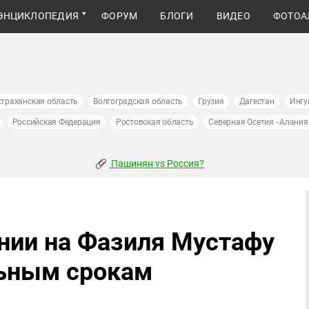
ЭНЦИКЛОПЕДИЯ
ФОРУМ
БЛОГИ
ВИДЕО
ФОТОА
страханская область
Волгоградская область
Грузия
Дагестан
Ингу
Российская Федерация
Ростовская область
Северная Осетия - Алания
Пашинян vs Россия?
нии на Фазиля Мустафу
льным срокам