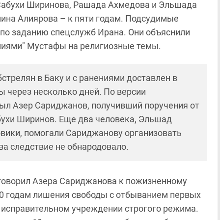
Сабухи Ширинова, Рашада Ахмедова и Эльшада
мина Алиярова – к пяти годам. Подсудимые
 по заданию спецслужб Ирана. Они объяснили
ниями" Мустафы на религиозные темы.
стрелян в Баку и с ранениями доставлен в
 через несколько дней. По версии
был Азер Сариджанов, получивший поручения от
бухи Ширинов. Еще два человека, Эльшад
овики, помогали Сариджанову организовать
а следствие не обнародовало.
говорил Азера Сариджанова к пожизненному
0 годам лишения свободы с отбыванием первых
 в исправительном учреждении строгого режима.