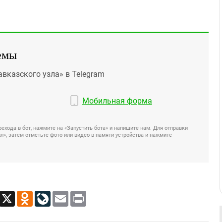
емы
авказского узла» в Telegram
Мобильная форма
ехода в бот, нажмите на «Запустить бота» и напишите нам. Для отправки
», затем отметьте фото или видео в памяти устройства и нажмите
App
Viber
X
Odnoklassniki
LiveJournal
Email
Print