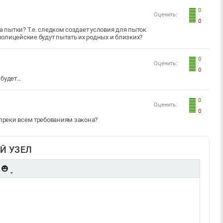
0
Оценить:
0
пытки? Т.е. следком создает условия для пыток
олицейские будут пытать их родных и близких?
0
Оценить:
0
будет...
0
Оценить:
0
опреки всем требованиям закона?
Й УЗЕЛ