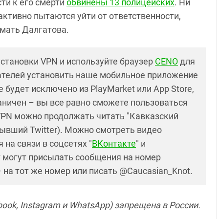
ти к его смерти
обвинены 13 полицейских
. Ни
 активно пытаются уйти от ответственности,
 мать Далгатова.
установки VPN и используйте браузер
CENO
для
ателей установить наше мобильное приложение
 будет исключено из PlayMarket или App Store,
раничен – вы все равно сможете пользоваться
PN можно продолжать читать "Кавказский
ывший Twitter). Можно смотреть видео
 на связи в соцсетях "
ВКонтакте
" и
* могут присылать сообщения на номер
– на тот же номер или писать @Caucasian_Knot.
ook, Instagram и WhatsApp) запрещена в России.