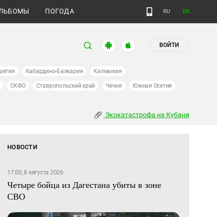
ЛЬБОМЫ
ПОГОДА
RU
EN
ВОЙТИ
шетия
Кабардино-Балкария
Калмыкия
СКФО
Ставропольский край
Чечня
Южная Осетия
Экокатастрофа на Кубани
НОВОСТИ
17:00, 8 августа 2026
Четыре бойца из Дагестана убиты в зоне
СВО