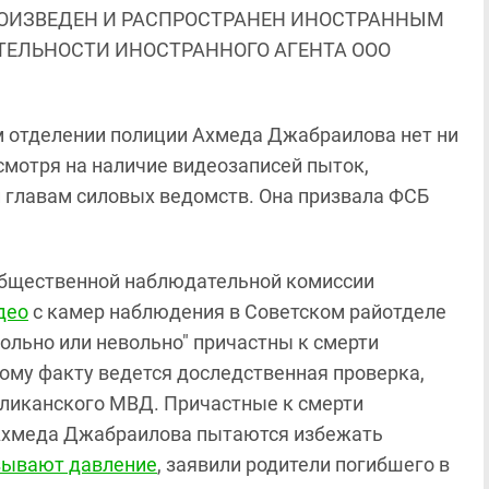
ОИЗВЕДЕН И РАСПРОСТРАНЕН ИНОСТРАННЫМ
ЯТЕЛЬНОСТИ ИНОСТРАННОГО АГЕНТА ООО
м отделении полиции Ахмеда Джабраилова нет ни
есмотря на наличие видеозаписей пыток,
и главам силовых ведомств. Она призвала ФСБ
 Общественной наблюдательной комиссии
део
с камер наблюдения в Советском райотделе
вольно или невольно" причастны к смерти
му факту ведется доследственная проверка,
ликанского МВД. Причастные к смерти
Ахмеда Джабраилова пытаются избежать
зывают давление
, заявили родители погибшего в