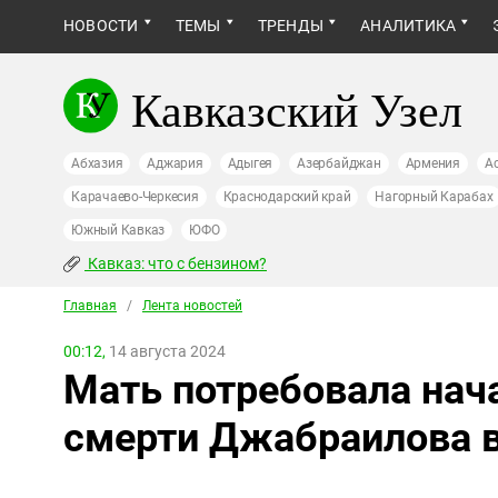
НОВОСТИ
ТЕМЫ
ТРЕНДЫ
АНАЛИТИКА
Кавказский Узел
Абхазия
Аджария
Адыгея
Азербайджан
Армения
А
Карачаево-Черкесия
Краснодарский край
Нагорный Карабах
Южный Кавказ
ЮФО
Кавказ: что с бензином?
Главная
/
Лента новостей
00:12,
14 августа 2024
Мать потребовала нач
смерти Джабраилова в