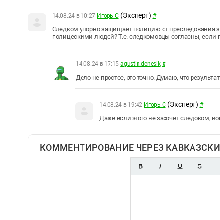
(Эксперт)
14.08.24 в 10:27
Игорь С
#
Следком упорно защищает полицию от преследования за 
полицескими людей? Т.е. следкомовцы согласны, если п
14.08.24 в 17:15
agustin.denesik
#
Дело не простое, это точно. Думаю, что результат 
(Эксперт)
14.08.24 в 19:42
Игорь С
#
Даже если этого не захочет следоком, в
КОММЕНТИРОВАНИЕ ЧЕРЕЗ КАВКАЗСКИ