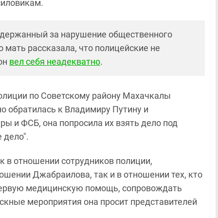
силовикам.
держанный за нарушение общественного
о мать рассказала, что полицейские не
 он
вел себя неадекватно
.
полиции по Советскому району Махачкалы
о обратилась к Владимиру Путину и
ы и ФСБ, она попросила их взять дело под
 дело".
ак в отношении сотрудников полиции,
шении Джабраилова, так и в отношении тех, кто
 первую медицинскую помощь, сопровождать
ыскные мероприятия она просит представителей