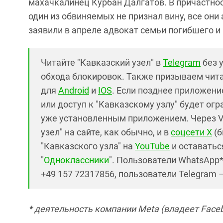
махачкалинец Курбан Далгатов. В причастнос
один из обвиняемых не признал вину, все они
заявили в апреле адвокат семьи погибшего и
Читайте "Кавказский узел" в
Telegram
без 
обхода блокировок. Также призываем чит
для
Android
и
IOS
. Если позднее приложение
или доступ к "Кавказскому узлу" будет ог
уже установленным приложением. Через V
узел" на сайте, как обычно, и в
соцсети X
(б
"Кавказского узла" на
YouTube
и оставаться
"
Одноклассники
". Пользователи WhatsApp
+49 157 72317856, пользователи Telegram 
* деятельность компании Meta (владеет Faceb