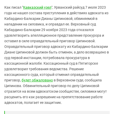
Южный Кавказ
Как писал "
Кавказский узел
", Урванский райсуд 7 июля 2023
ЮФО
года не нашел состава преступления в действиях адвоката из
Кабардино-Балкарии Дианы Ципиновой, обвиняемой в
нападении на силовика, и оправдал ее. Верховный суд
Кабардино-Балкарии 29 ноября 2023 года отказался
удовлетворить апелляционное представление прокурора и
оставил в силе оправдательный приговор Ципиновой.
Оправдательный приговор адвокату из Кабардино-Балкарии
Диане Ципиновой должен быть отменен, а дело возвращено в
суд первой инстанции, потребовала прокуратура в
кассационной жалобе. Кассационный суд в Пятигорске
удовлетворил требования ведомства. Решение
кассационного суда, который отменил оправдательный
приговор,
будет обжаловано
в Верховном суде, сообщила
Ципинова. Обвинительный приговор по делу Ципиновой
отразится на всем адвокатском сообществе, силовики могут
расценить его как разрешение на препятствование работе
адвокатов, полагает ее защитник.