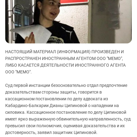
ЗАСТАВЛЯЕТ
Дагестан
КАВКАЗ ЗА ПАЛЕСТИНУ
Ингушетия
ИНАКОМЫСЛИЕ В ЧЕЧНЕ
Кабардино-Балкария
ПРЕСЛЕДОВАНИЕ АКТИВИСТОВ
МОБИЛИЗАЦИЯ И ПРОТЕСТЫ
Калмыкия
Карачаево-Черкесия
НАСТОЯЩИЙ МАТЕРИАЛ (ИНФОРМАЦИЯ) ПРОИЗВЕДЕН И
Краснодарский край
РАСПРОСТРАНЕН ИНОСТРАННЫМ АГЕНТОМ ООО "МЕМО",
Нагорный Карабах
ЛИБО КАСАЕТСЯ ДЕЯТЕЛЬНОСТИ ИНОСТРАННОГО АГЕНТА
Российская Федерация
ООО "МЕМО".
Ростовская область
Суд первой инстанции безосновательно отдал предпочтение
Северная Осетия - Алания
доказательствам стороны защиты, говорится в
кассационном постановлении по делу адвоката из
СКФО
Кабардино-Балкарии Дианы Ципиновой о нападении на
Ставропольский край
силовика. Кассационное постановление по делу Ципиновой
Чечня
имеет ярко выраженную обвинительную направленность, суд
превысил свои полномочия, оценивая доказательства и их
Южная Осетия
достоверность, заявил защитник Ципиновой.