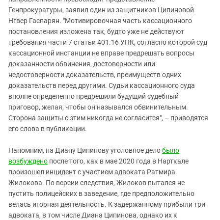
Генпрокуратуры, заявил один из защитников Ципиновой
Нгвер Гаспарян. "Мотивировочная часть кассационного
постановления изложена так, будто уже не действуют
требования части 7 статьи 401.16 УПК, согласно которой суд
кассационной инстанции не вправе предрешать вопросы
доказанности обвинения, достоверности или
недостоверности доказательств, преимуществ одних
доказательств перед другими. Судьи кассационного суда
вполне определенно предрешили будущий судебный
приговор, желая, чтобы он назывался обвинительным.
Сторона защиты с этим никогда не согласится", – приводятся
его слова в публикации.
Напомним, на Диану Ципинову уголовное дело
было
возбуждено
после того, как в мае 2020 года в Нарткале
произошел инцидент с участием адвоката Ратмира
Жилокова. По версии следствия, Жилоков пытался не
пустить полицейских в заведение, где предположительно
велась игорная деятельность. К задержанному прибыли три
адвоката, в том числе Диана Ципинова, однако их к