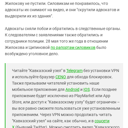
Жилокову не пустили. Силовикам не понравилось, что
адвокаты их снимают на видео, и они "скрутили адвокатов и
выдворили их из здания".
Адвокаты сняли побои и обратились в следственные органы.
К следователям с заявлениями также обратились и
сотрудники полиции. 28 мая того же года в отношении
Жилокова и Ципиновой
по рапортам силовиков
было
возбуждено уголовное дело.
Читайте "Кавказский узел" в
Telegram
без установки VPN
и используйте браузер
CENO
для обхода блокировок.
Также призываем читателей установить наше
мобильное приложение для
Android
и
IOS
. Если позднее
приложение будет исключено из PlayMarket или App
Store, или доступ к "Кавказскому узлу" будет ограничен –
вы все равно сможете пользоваться уже установленным
приложением. Через VPN можно продолжать читать
"Кавказский узел" на сайте, как обычно, и в
соцсети
X
(бывший Twitter). Можно смотреть видео "Кавказского