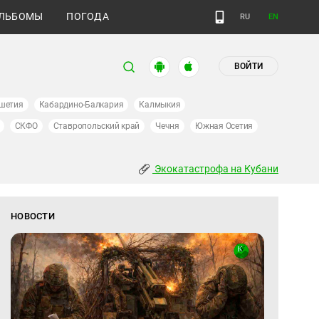
ЛЬБОМЫ
ПОГОДА
RU
EN
ВОЙТИ
шетия
Кабардино-Балкария
Калмыкия
СКФО
Ставропольский край
Чечня
Южная Осетия
Экокатастрофа на Кубани
НОВОСТИ