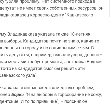
сугубляя проблему. Нет системного подхода в
депутат не имеет своих собственных ресурсов, он
 владикавказец корреспонденту "Кавказского
уму Владикавказа указала также 18-летняя
 на выборы. Кандидатов почти не знаю, какие-то
звешаны по городу и по социальным сетям. В
ить депутаты, например, вывоз мусора, дороги –
жная местами требует ремонта, застройка Водной
кто-то из кандидатов смог бы решить эти
авказского узла".
икавказа стоит множество местных проблем,
ионер
Борис
. "Я на выборы в горсобрание не хожу,
ентские. И то по привычке", – пояснил он