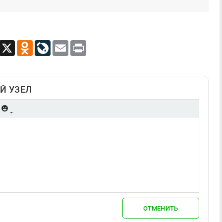
App
Viber
X
Odnoklassniki
LiveJournal
Email
Print
Й УЗЕЛ
ОТМЕНИТЬ