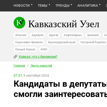
НОВОСТИ
ТЕМЫ
ТРЕНДЫ
АНАЛИТИКА
Кавказский Узел
Абхазия
Аджария
Адыгея
Азербайджан
Армения
А
Карачаево-Черкесия
Краснодарский край
Нагорный Карабах
Южный Кавказ
ЮФО
Кавказ: что с бензином?
Главная
/
Лента новостей
07:37,
5 сентября 2024
Кандидаты в депутат
смогли заинтересоват