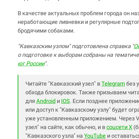
В качестве актуальных проблем города он на
неработающие ливневки и регулярные подтоп
бродячими собаками.
"Кавказским узлом" подготовлена справка "
О
о подготовке к выборам собраны на тематичес
юг России
".
Читайте "Кавказский узел" в
Telegram
без 
обхода блокировок. Также призываем чит
для
Android
и
IOS
. Если позднее приложение
или доступ к "Кавказскому узлу" будет ог
уже установленным приложением. Через V
узел" на сайте, как обычно, и в
соцсети X
(б
"Кавказского узла" на
YouTube
и оставаться