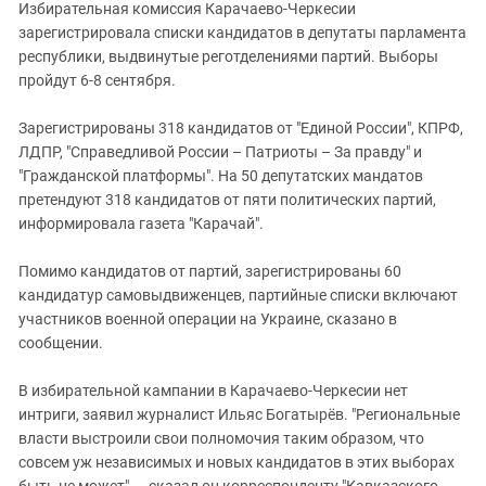
Южный Кавказ
Избирательная комиссия Карачаево-Черкесии
зарегистрировала списки кандидатов в депутаты парламента
ЮФО
республики, выдвинутые реготделениями партий. Выборы
пройдут 6-8 сентября.
Зарегистрированы 318 кандидатов от "Единой России", КПРФ,
ЛДПР, "Справедливой России – Патриоты – За правду" и
"Гражданской платформы". На 50 депутатских мандатов
претендуют 318 кандидатов от пяти политических партий,
информировала газета "Карачай".
Помимо кандидатов от партий, зарегистрированы 60
кандидатур самовыдвиженцев, партийные списки включают
участников военной операции на Украине, сказано в
сообщении.
В избирательной кампании в Карачаево-Черкесии нет
интриги, заявил журналист Ильяс Богатырёв. "Региональные
власти выстроили свои полномочия таким образом, что
совсем уж независимых и новых кандидатов в этих выборах
быть не может", – сказал он корреспонденту "Кавказского