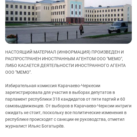
ЗАСТАВЛЯЕТ
Дагестан
КАВКАЗ ЗА ПАЛЕСТИНУ
Ингушетия
ИНАКОМЫСЛИЕ В ЧЕЧНЕ
Кабардино-Балкария
ПРЕСЛЕДОВАНИЕ АКТИВИСТОВ
МОБИЛИЗАЦИЯ И ПРОТЕСТЫ
Калмыкия
Карачаево-Черкесия
НАСТОЯЩИЙ МАТЕРИАЛ (ИНФОРМАЦИЯ) ПРОИЗВЕДЕН И
Краснодарский край
РАСПРОСТРАНЕН ИНОСТРАННЫМ АГЕНТОМ ООО "МЕМО",
Нагорный Карабах
ЛИБО КАСАЕТСЯ ДЕЯТЕЛЬНОСТИ ИНОСТРАННОГО АГЕНТА
Российская Федерация
ООО "МЕМО".
Ростовская область
Избирательная комиссия Карачаево-Черкесии
Северная Осетия - Алания
зарегистрировала для участия в выборах депутатов в
парламент республики 318 кандидатов от пяти партий и 60
СКФО
самовыдвиженцев. От выборов в Карачаево-Черксии интриги
Ставропольский край
ожидать не стоит, поскольку все политические изменения в
Чечня
республике происходят с санкции ее руководства, отметил
журналист Ильяс Богатырёв.
Южная Осетия