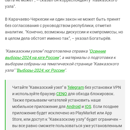
узла".
В Карачаево-Черкесии ни один закон не может быть принят
без согласования с руководством республики, отметил
аналитик. "Конечно, возможны дискуссии и компромиссы, но
в целом дела обстоят именно так", – указал Богатырёв.
"Кавказским узлом" подготовлена справка "
Осенние
выборы-2024 на юге России
", а материалы о подготовке к
выборам собраны на тематической странице "Кавказского
узла" "
Выборы-2024: юг России
".
Читайте "Кавказский узел" в
Telegram
без установки VPN
и используйте браузер
CENO
для обхода блокировок.
Также призываем читателей установить наше
мобильное приложение для
Android
и
IOS
. Если позднее
приложение будет исключено из PlayMarket или App
Store, или доступ к "Кавказскому узлу" будет ограничен –
вы все равно сможете пользоваться уже установленным