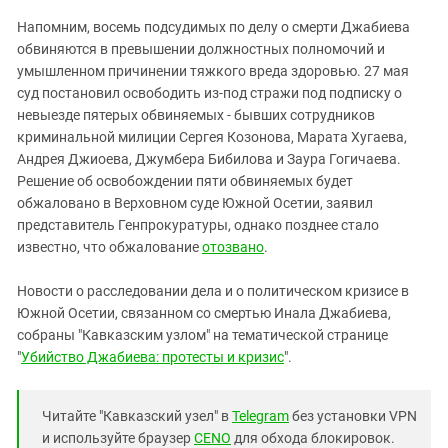
Напомним, восемь подсудимых по делу о смерти Джабиева
обвиняются в превышении должностных полномочий и
умышленном причинении тяжкого вреда здоровью. 27 мая
суд постановил освободить из-под стражи под подписку о
невыезде пятерых обвиняемых - бывших сотрудников
криминальной милиции Сергея Козонова, Марата Хугаева,
Андрея Джиоева, Джумбера Бибилова и Заура Гогичаева.
Решение об освобождении пяти обвиняемых будет
обжаловано в Верховном суде Южной Осетии, заявил
представитель Генпрокуратуры, однако позднее стало
известно, что обжалование
отозвано
.
Новости о расследовании дела и о политическом кризисе в
Южной Осетии, связанном со смертью Инала Джабиева,
собраны "Кавказским узлом" на тематической странице
"
Убийство Джабиева: протесты и кризис
".
Читайте "Кавказский узел" в
Telegram
без установки VPN
и используйте браузер
CENO
для обхода блокировок.