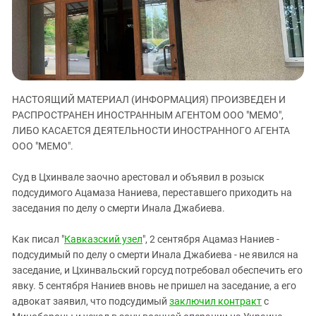
ЗАСТАВЛЯЕТ
Дагестан
КАВКАЗ ЗА ПАЛЕСТИНУ
Ингушетия
ИНАКОМЫСЛИЕ В ЧЕЧНЕ
Кабардино-Балкария
ПРЕСЛЕДОВАНИЕ АКТИВИСТОВ
МОБИЛИЗАЦИЯ И ПРОТЕСТЫ
Калмыкия
НАСТОЯЩИЙ МАТЕРИАЛ (ИНФОРМАЦИЯ) ПРОИЗВЕДЕН И
Карачаево-Черкесия
РАСПРОСТРАНЕН ИНОСТРАННЫМ АГЕНТОМ ООО "МЕМО",
Краснодарский край
ЛИБО КАСАЕТСЯ ДЕЯТЕЛЬНОСТИ ИНОСТРАННОГО АГЕНТА
Нагорный Карабах
ООО "МЕМО".
Российская Федерация
Суд в Цхинвале заочно арестовал и объявил в розыск
Ростовская область
подсудимого Ацамаза Наниева, переставшего приходить на
заседания по делу о смерти Инала Джабиева.
Северная Осетия - Алания
СКФО
Как писал "
Кавказский узел
", 2 сентября Ацамаз Наниев -
Ставропольский край
подсудимый по делу о смерти Инала Джабиева - не явился на
заседание, и Цхинвальский горсуд потребовал обеспечить его
Чечня
явку. 5 сентября Наниев вновь не пришел на заседание, а его
Южная Осетия
адвокат заявил, что подсудимый
заключил контракт
с