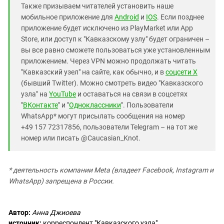
Также призываем читателей установить наше
мобильное приложение для
Android
и
IOS
. Если позднее
приложение будет исключено из PlayMarket или App
Store, или доступ к "Кавказскому узлу" будет ограничен –
вы все равно сможете пользоваться уже установленным
приложением. Через VPN можно продолжать читать
"Кавказский узел" на сайте, как обычно, и в
соцсети X
(бывший Twitter). Можно смотреть видео "Кавказского
узла" на
YouTube
и оставаться на связи в соцсетях
"
ВКонтакте
" и "
Одноклассники
". Пользователи
WhatsApp* могут присылать сообщения на номер
+49 157 72317856, пользователи Telegram – на тот же
номер или писать @Caucasian_Knot.
* деятельность компании Meta (владеет Facebook, Instagram и
WhatsApp) запрещена в России.
Автор:
Анна Джиоева
источник:
корреспондент "Кавказского узла"