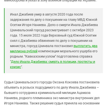
Минобороны и уехал в зону военной операции на Украине.
Южный Кавказ
ЮФО
Инал Джабиев умер в августе 2020 года после
задержания по делу о покушении на главу МВД Южной
Осетии Игоря Наниева. Дело о смерти Инала Джабиева
Цхинвальский горсуд рассматривает с октября 2023
года. 15 июля 2022 года Верховный суд Южной Осетии
снял с Джабиева обвинения по делу о покушении на
министра, горсуд Цхинвала постановил
выплатить два
миллиона рублей
компенсации морального ущерба его
родным. "Кавказским узлом" подготовлена справка
"
Дело Инала Джабиева: смерть в полиции, протесты и
кризис
".
Судья Цхинвальского горсуда Оксана Кокоева постановила
объявить в розыск подсудимого по делу Инала Джабиева –
бывшего сотрудника криминальной милиции Ацамаза
Наниева, родного племянника экс-министра внутренних дел
Игоря Наниева. Также решение судья приняла на основании