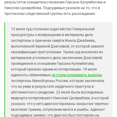
результатов освидетельствования Герсана Кулумбегова и
Николая Цховребова. Подсудимые указали на то, что в
протоколах следственной группы есть расхождения.
15 июля суд отклонил ходатайство Генеральной
прокуратуры о возвращении в материалы дела
экспертизы о причинах смерти Инала Джабиева,
выполненной Зариной Дзагоевой, от которой зависит
квалификация преступления. Также суд исключил из
материалов уголовного дела заключение Дзагоевой,
проведенное в отношении Герсана Кулумбегова,
который признан одним из потерпевших. 18 июля
адвокаты обвиняемых
не стали оспаривать выводы
экспертизы Минобороны России, которая заключила,
что он умер в результате сердечного приступа и
абстинентного синдрома. 22 июля была исследована
медкарта потерпевшего Николая Цховребова, в которой
указано, что у него диагностированы закрытая черепно-
мозговая травма, сотрясение мозга и ушибы. Адвокат
подсудимых заявил, что диагноз был поставлен на