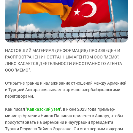
ЗАСТАВЛЯЕТ
Дагестан
КАВКАЗ ЗА ПАЛЕСТИНУ
Ингушетия
ИНАКОМЫСЛИЕ В ЧЕЧНЕ
Кабардино-Балкария
ПРЕСЛЕДОВАНИЕ АКТИВИСТОВ
МОБИЛИЗАЦИЯ И ПРОТЕСТЫ
Калмыкия
Карачаево-Черкесия
НАСТОЯЩИЙ МАТЕРИАЛ (ИНФОРМАЦИЯ) ПРОИЗВЕДЕН И
Краснодарский край
РАСПРОСТРАНЕН ИНОСТРАННЫМ АГЕНТОМ ООО "МЕМО",
Нагорный Карабах
ЛИБО КАСАЕТСЯ ДЕЯТЕЛЬНОСТИ ИНОСТРАННОГО АГЕНТА
Российская Федерация
ООО "МЕМО".
Ростовская область
Открытие границ и налаживание отношений между Арменией
Северная Осетия - Алания
и Турцией Анкара связывает с армяно-азербайджанскими
переговорами.
СКФО
Ставропольский край
Как писал "
Кавказский узел
", в июне 2023 года премьер-
Чечня
министр Армении Никол Пашинян прилетел в Анкару, чтобы
присутствовать на церемонии инаугурации президента
Южная Осетия
Турции Реджепа Тайипа Эрдогана. Он стал первым лидером