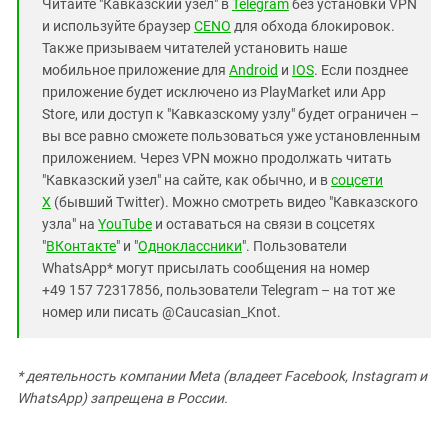
Читайте "Кавказский узел" в
Telegram
без установки VPN
и используйте браузер
CENO
для обхода блокировок.
Также призываем читателей установить наше
мобильное приложение для
Android
и
IOS
. Если позднее
приложение будет исключено из PlayMarket или App
Store, или доступ к "Кавказскому узлу" будет ограничен –
вы все равно сможете пользоваться уже установленным
приложением. Через VPN можно продолжать читать
"Кавказский узел" на сайте, как обычно, и в
соцсети
X
(бывший Twitter). Можно смотреть видео "Кавказского
узла" на
YouTube
и оставаться на связи в соцсетях
"
ВКонтакте
" и "
Одноклассники
". Пользователи
WhatsApp* могут присылать сообщения на номер
+49 157 72317856, пользователи Telegram – на тот же
номер или писать @Caucasian_Knot.
* деятельность компании Meta (владеет Facebook, Instagram и
WhatsApp) запрещена в России.