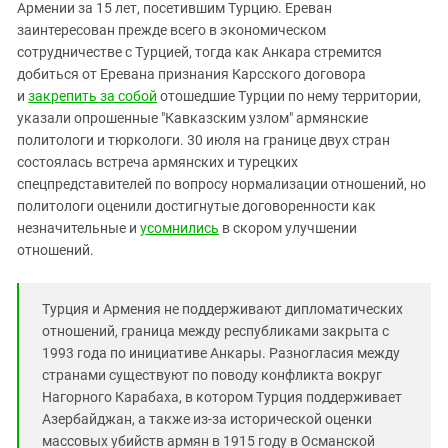
Южный Кавказ
Армении за 15 лет, посетившим Турцию. Ереван
заинтересован прежде всего в экономическом
ЮФО
сотрудничестве с Турцией, тогда как Анкара стремится
добиться от Еревана признания Карсского договора
и
закрепить за собой
отошедшие Турции по нему территории,
указали опрошенные "Кавказским узлом" армянские
политологи и тюркологи. 30 июля на границе двух стран
состоялась встреча армянских и турецких
спецпредставителей по вопросу нормализации отношений, но
политологи оценили достигнутые договоренности как
незначительные и
усомнились
в скором улучшении
отношений.
Турция и Армения не поддерживают дипломатических
отношений, граница между республиками закрыта с
1993 года по инициативе Анкары. Разногласия между
странами существуют по поводу конфликта вокруг
Нагорного Карабаха, в котором Турция поддерживает
Азербайджан, а также из-за исторической оценки
массовых убийств армян в 1915 году в Османской