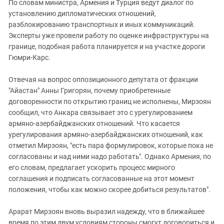
По словам министра, Армения и Турция ведут диалог по
установлению дипломатических отношений,
разблокированию транспортных и иных коммуникаций.
Эксперты уже провели работу по оценке инфраструктуры на
границе, подобная работа планируется и на участке дороги
Гюмри-Карс.
Отвечая на вопрос оппозиционного депутата от фракции
"Айастан" Анны Григорян, почему приобретенные
договоренности по открытию границ не исполнены, Мирзоян
сообщил, что Анкара связывает это с урегулированием
армяно-азербайджанских отношений. Что касается
урегулирования армяно-азербайджанских отношений, как
отметил Мирзоян, "есть пара формулировок, которые пока не
согласованы и над ними надо работать". Однако Армения, по
его словам, предлагает ускорить процесс мирного
соглашения и подписать согласованные на этот момент
положения, чтобы как можно скорее добиться результатов".
Арарат Мирзоян вновь выразил надежду, что в ближайшее
время по этим двум условиям стороны смогут договориться и