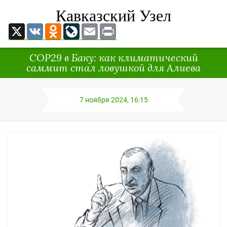
Кавказский Узел
X
VK
Odnoklassniki
LiveJournal
Email
Print
COP29 в Баку: как климатический
саммит стал ловушкой для Алиева
7 ноября 2024, 16:15