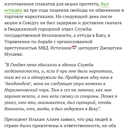
изготовление плакатов для акции протеста,
был
осужден
на три года лишения свободы по обвинению в
торговле наркотиками. На следующий день после
акции в Союдлу он был задержан и доставлен сначала
в Гянджинский городской отдел Службы
государственной безопасности, а оттуда в Баку, в
Управление по борьбе с организованной
преступностью МВД. Источник
цитирует Джошгуна
Мусаева:
“В Гяндже меня обыскали в здании Службы
госбезопасности, и, если б при мне были наркотики,
там же их и обнаружили бы. Продержав одну ночь в
"бандотделе", меня на следующее утро отвезли в
Наримановский парк. Там я сел на лавочке, как мне
заранее велели, а они вели съемку со стороны. Позже я
узнал, что это, оказывается, был сценарий, чтобы
доказать, что, якобы, я был задержан в Баку”.
Президент Ильхам Алиев заявил, что ряд людей в
стране были привлечены к ответственности, но оба