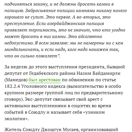
подчиняться закону, и не должны бросать камни в
полицию. Забрасывание полиции камнями никому ничего
хорошего не сулит. Это первое. А во-вторых, это
преступление. Если азербайджанская полиция
проявляет терпимость, это не значит, что кто угодно
может бросать в них камни. Это абсолютно
недопустимо. Я всем заявляю: мы не намерены ни с кем
миндальничать, и если надо, кого надо накажем так,
что он сильно пожалеет”.
За неделю до этого выступления президента, бывший
депутат от Гедабекского района Назим Байдамирли
(Мамедов)
был арестован
по обвинению по статье
182.2.4 Уголовного кодекса (вымогательство в особо
крупном размере группой лиц по предварительному
сговору). Экс-депутат связывает свой арест с
активными выступлениями в соцсетях во время
событий в Союдлу и называет себя «узником
экологии».
Житель Союдлу Джошгун Мусаев, организовавший