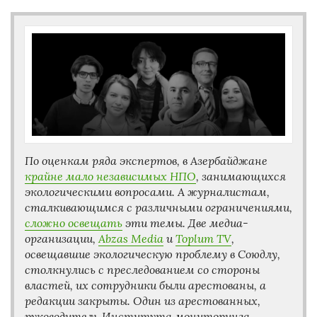
По оценкам ряда экспертов, в Азербайджане
крайне мало независимых НПО
, занимающихся
экологическими вопросами. А журналистам,
сталкивающимся с различными ограничениями,
сложно освещать
эти темы. Две медиа-
организации,
Abzas Media
и
Toplum TV
,
освещавшие экологическую проблему в Союдлу,
столкнулись с преследованием со стороны
властей, их сотрудники были арестованы, а
редакции закрыты. Один из арестованных,
руководитель Института мониторинга