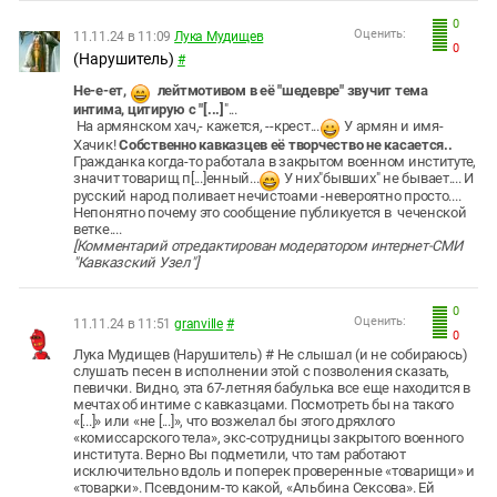
0
Оценить:
11.11.24 в 11:09
Лука Мудищев
0
(Нарушитель)
#
Не-е-ет,
лейтмотивом в её "шедевре" звучит тема
интима, цитирую с "[...]
"...
На армянском хач,- кажется, --крест...
У армян и имя-
Хачик!
Собственно кавказцев её творчество не касается..
Гражданка когда-то работала в закрытом военном институте,
значит товарищ п[...]енный...
У них"бывших" не бывает.... И
русский народ поливает нечистоами -невероятно просто....
Непонятно почему это сообщение публикуется в чеченской
ветке....
[Комментарий отредактирован модератором интернет-СМИ
"Кавказский Узел"]
0
Оценить:
11.11.24 в 11:51
granville
#
0
Лука Мудищев (Нарушитель) # Не слышал (и не собираюсь)
слушать песен в исполнении этой с позволения сказать,
певички. Видно, эта 67-летняя бабулька все еще находится в
мечтах об интиме с кавказцами. Посмотреть бы на такого
«[...]» или «не [...]», что возжелал бы этого дряхлого
«комиссарского тела», экс-сотрудницы закрытого военного
института. Верно Вы подметили, что там работают
исключительно вдоль и поперек проверенные «товарищи» и
«товарки». Псевдоним-то какой, «Альбина Сексова». Ей