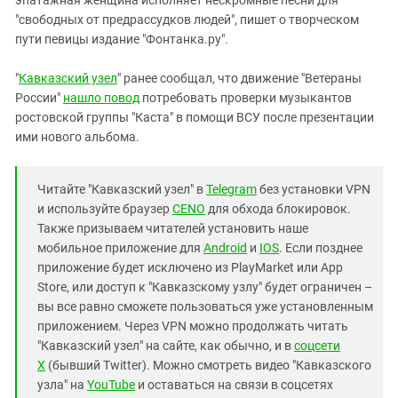
"свободных от предрассудков людей", пишет о творческом
пути певицы издание "Фонтанка.ру".
"
Кавказский узел
" ранее сообщал, что движение "Ветераны
России"
нашло повод
потребовать проверки музыкантов
ростовской группы "Каста" в помощи ВСУ после презентации
ими нового альбома.
Читайте "Кавказский узел" в
Telegram
без установки VPN
и используйте браузер
CENO
для обхода блокировок.
Также призываем читателей установить наше
мобильное приложение для
Android
и
IOS
. Если позднее
приложение будет исключено из PlayMarket или App
Store, или доступ к "Кавказскому узлу" будет ограничен –
вы все равно сможете пользоваться уже установленным
приложением. Через VPN можно продолжать читать
"Кавказский узел" на сайте, как обычно, и в
соцсети
X
(бывший Twitter). Можно смотреть видео "Кавказского
узла" на
YouTube
и оставаться на связи в соцсетях