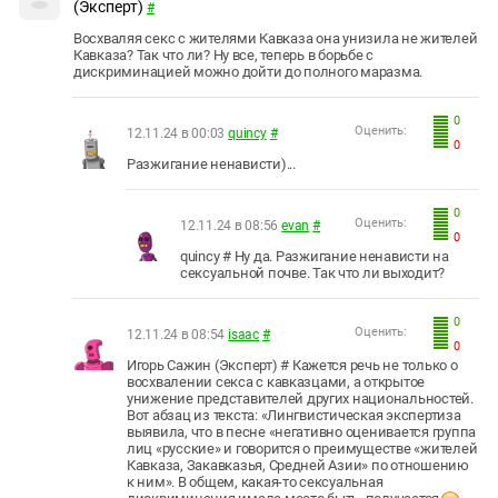
(Эксперт)
#
Восхваляя секс с жителями Кавказа она унизила не жителей
Кавказа? Так что ли? Ну все, теперь в борьбе с
дискриминацией можно дойти до полного маразма.
0
Оценить:
12.11.24 в 00:03
quincy
#
0
Разжигание ненависти)...
0
Оценить:
12.11.24 в 08:56
evan
#
0
quincy # Ну да. Разжигание ненависти на
сексуальной почве. Так что ли выходит?
0
Оценить:
12.11.24 в 08:54
isaac
#
0
Игорь Сажин (Эксперт) # Кажется речь не только о
восхвалении секса с кавказцами, а открытое
унижение представителей других национальностей.
Вот абзац из текста: «Лингвистическая экспертиза
выявила, что в песне «негативно оценивается группа
лиц «русские» и говорится о преимуществе «жителей
Кавказа, Закавказья, Средней Азии» по отношению
к ним». В общем, какая-то сексуальная