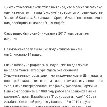
Южный Кавказ
Лингвистическая экспертиза выявила, что в песне "негативно
ЮФО
оценивается группа лиц "русские" и говорится о преимуществе
"жителей Кавказа, Закавказья, Средней Азии" по отношению к
ним, сообщило 10 ноября "ОВД-инфо"*.
Само видео было опубликовано в 2017 году, отмечает
издание
На ютуб-канале певицы 670 подписчиков, на нем
опубликовано 14 видео.
Елена Казарина родилась в Подольске, но для жизни
выбрала Санкт-Петербург. Здесь она окончила
Художественно-промышленную академию имени Штиглица, а
после работала архитектором в закрытом институте военного
типа. Елена интересовалась графикой, рисовала шаржи на
Невском проспекте. В 1998 году работала со шрифтами на
картине Алексея Балабанова "Про уродов и людей". Образ
Альбины Сексовой родился у Казариной в 2010 году: эта
эпатажная женщина исполняет нескромные песни для