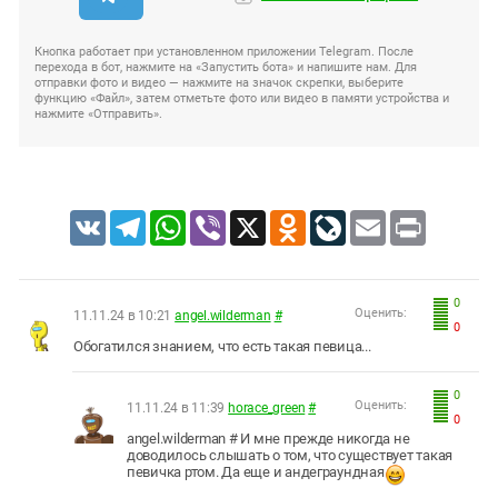
Кнопка работает при установленном приложении Telegram. После
перехода в бот, нажмите на «Запустить бота» и напишите нам. Для
отправки фото и видео — нажмите на значок скрепки, выберите
функцию «Файл», затем отметьте фото или видео в памяти устройства и
нажмите «Отправить».
VK
Telegram
WhatsApp
Viber
X
Odnoklassniki
LiveJournal
Email
Print
0
Оценить:
11.11.24 в 10:21
angel.wilderman
#
0
Обогатился знанием, что есть такая певица...
0
Оценить:
11.11.24 в 11:39
horace_green
#
0
angel.wilderman # И мне прежде никогда не
доводилось слышать о том, что существует такая
певичка ртом. Да еще и андеграундная