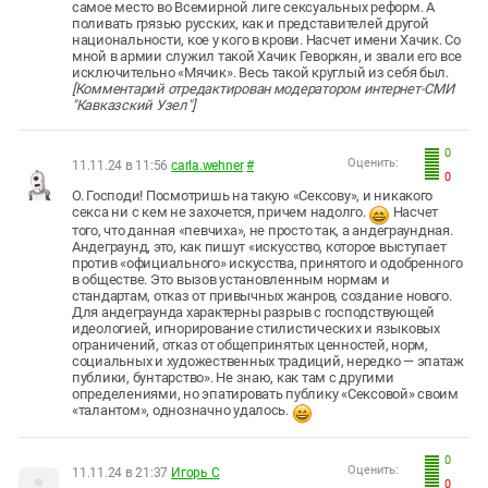
самое место во Всемирной лиге сексуальных реформ. А
поливать грязью русских, как и представителей другой
национальности, кое у кого в крови. Насчет имени Хачик. Со
мной в армии служил такой Хачик Геворкян, и звали его все
исключительно «Мячик». Весь такой круглый из себя был.
[Комментарий отредактирован модератором интернет-СМИ
"Кавказский Узел"]
0
Оценить:
11.11.24 в 11:56
carla.wehner
#
0
О. Господи! Посмотришь на такую «Сексову», и никакого
секса ни с кем не захочется, причем надолго.
Насчет
того, что данная «певчиха», не просто так, а андеграундная.
Андеграунд, это, как пишут «искусство, которое выступает
против «официального» искусства, принятого и одобренного
в обществе. Это вызов установленным нормам и
стандартам, отказ от привычных жанров, создание нового.
Для андеграунда характерны разрыв с господствующей
идеологией, игнорирование стилистических и языковых
ограничений, отказ от общепринятых ценностей, норм,
социальных и художественных традиций, нередко — эпатаж
публики, бунтарство». Не знаю, как там с другими
определениями, но эпатировать публику «Сексовой» своим
«талантом», однозначно удалось.
0
Оценить:
11.11.24 в 21:37
Игорь С
0