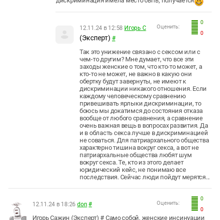
дискриминация имела место быть, получается
0
Оценить:
12.11.24 в 12:58
Игорь С
0
(Эксперт)
#
Так это унижение связано с сексом или с
чем-то другим? Мне думает, что все эти
заходы женские о том, что кто-то может, а
кто-то не может, не важно в какую они
обертку будут завернуты, не имеют к
дискриминации никакого отношения. Если
каждому человеческому сравнению
привешивать ярлыки дискриминации, то
боюсь мы докатимся до состояния отказа
вообще от любого сравнения, а сравнение
очень важная вещь в вопросах развития. Да
и в область секса лучше в дискриминацией
не соваться. Для патриархального общества
характерно тишина вокруг секса, а вот не
патриархальные общества любят шум
вокруг секса. Те, кто из этого делает
юридический кейс, не понимаю все
последствия. Сейчас люди пойдут мерятся...
0
Оценить:
12.11.24 в 18:26
don
#
0
Игорь Сажин (Эксперт) # Само собой, женские инсинуации