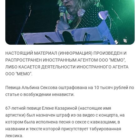
ЗАСТАВЛЯЕТ
Дагестан
КАВКАЗ ЗА ПАЛЕСТИНУ
Ингушетия
ИНАКОМЫСЛИЕ В ЧЕЧНЕ
Кабардино-Балкария
ПРЕСЛЕДОВАНИЕ АКТИВИСТОВ
МОБИЛИЗАЦИЯ И ПРОТЕСТЫ
Калмыкия
Карачаево-Черкесия
НАСТОЯЩИЙ МАТЕРИАЛ (ИНФОРМАЦИЯ) ПРОИЗВЕДЕН И
Краснодарский край
РАСПРОСТРАНЕН ИНОСТРАННЫМ АГЕНТОМ ООО "МЕМО",
Нагорный Карабах
ЛИБО КАСАЕТСЯ ДЕЯТЕЛЬНОСТИ ИНОСТРАННОГО АГЕНТА
Российская Федерация
ООО "МЕМО".
Ростовская область
Певица Альбина Сексова оштрафована на 10 тысяч рублей по
Северная Осетия - Алания
статье о возбуждении ненависти.
СКФО
67-летней певице Елене Казариной (настоящее имя
Ставропольский край
артистки) был назначен штраф из-за видео с концерта, на
Чечня
котором была исполнена песня о сексе с кавказцами, в
названии и тексте которой присутствует табуированная
Южная Осетия
лексика.