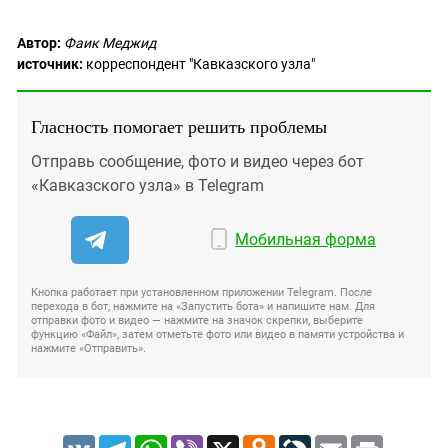
Автор:
Фаик Меджид
источник:
корреспондент "Кавказского узла"
Гласность помогает решить проблемы
Отправь сообщение, фото и видео через бот
«Кавказского узла» в Telegram
Мобильная форма
Кнопка работает при установленном приложении Telegram. После
перехода в бот, нажмите на «Запустить бота» и напишите нам. Для
отправки фото и видео — нажмите на значок скрепки, выберите
функцию «Файл», затем отметьте фото или видео в памяти устройства и
нажмите «Отправить».
VK
Telegram
WhatsApp
Viber
X
Odnoklassniki
LiveJournal
Email
Print