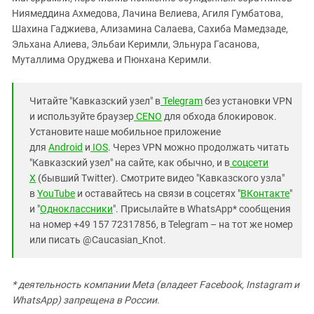
Ниямеддина Ахмедова, Лачина Велиева, Агиля Гумбатова,
Шахина Гаджиева, Ализамина Салаева, Сахиба Мамедзаде,
Эльхана Алиева, Эльбаи Керимли, Эльнура Гасанова,
Муталлима Оруджева и Пюнхана Керимли.
Читайте "Кавказский узел" в
Telegram
без установки VPN
и используйте браузер
CENO
для обхода блокировок.
Установите наше мобильное приложение
для
Android
и
IOS
. Через VPN можно продолжать читать
"Кавказский узел" на сайте, как обычно, и в
соцсети
X
(бывший Twitter). Смотрите видео "Кавказского узла"
в
YouTube
и оставайтесь на связи в соцсетях "
ВКонтакте
"
и "
Одноклассники
". Присылайте в WhatsApp* сообщения
на номер +49 157 72317856, в Telegram – на тот же номер
или писать @Caucasian_Knot.
* деятельность компании Meta (владеет Facebook, Instagram и
WhatsApp) запрещена в России.