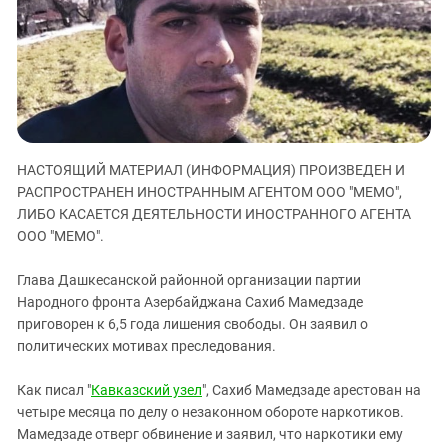
ЗАСТАВЛЯЕТ
Дагестан
КАВКАЗ ЗА ПАЛЕСТИНУ
Ингушетия
ИНАКОМЫСЛИЕ В ЧЕЧНЕ
Кабардино-Балкария
ПРЕСЛЕДОВАНИЕ АКТИВИСТОВ
МОБИЛИЗАЦИЯ И ПРОТЕСТЫ
Калмыкия
Карачаево-Черкесия
НАСТОЯЩИЙ МАТЕРИАЛ (ИНФОРМАЦИЯ) ПРОИЗВЕДЕН И
Краснодарский край
РАСПРОСТРАНЕН ИНОСТРАННЫМ АГЕНТОМ ООО "МЕМО",
Нагорный Карабах
ЛИБО КАСАЕТСЯ ДЕЯТЕЛЬНОСТИ ИНОСТРАННОГО АГЕНТА
Российская Федерация
ООО "МЕМО".
Ростовская область
Глава Дашкесанской районной организации партии
Северная Осетия - Алания
Народного фронта Азербайджана Сахиб Мамедзаде
приговорен к 6,5 года лишения свободы. Он заявил о
СКФО
политических мотивах преследования.
Ставропольский край
Чечня
Как писал "
Кавказский узел
", Сахиб Мамедзаде арестован на
четыре месяца по делу о незаконном обороте наркотиков.
Южная Осетия
Мамедзаде отверг обвинение и заявил, что наркотики ему