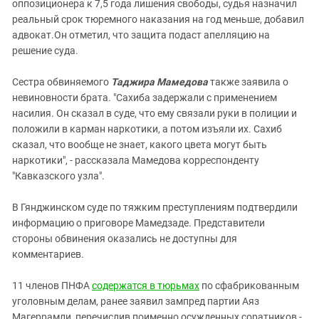
оппозиционера к 7,5 года лишения свободы, судья назначил
реальный срок тюремного наказания на год меньше, добавил
адвокат.Он отметил, что защита подаст апелляцию на
решение суда.
Сестра обвиняемого
Таджира Мамедова
также заявила о
невиновности брата. "Сахиба задержали с применением
насилия. Он сказал в суде, что ему связали руки в полиции и
положили в карман наркотики, а потом изъяли их. Сахиб
сказал, что вообще не знает, какого цвета могут быть
наркотики", - рассказала Мамедова корреспонденту
"Кавказского узла".
В Гянджинском суде по тяжким преступлениям подтвердили
информацию о приговоре Мамедзаде. Представители
стороны обвинения оказались не доступны для
комментариев.
11 членов ПНФА
содержатся в тюрьмах
по сфабрикованным
уголовным делам, ранее заявил зампред партии Аяз
Магеррамли, перечислив поименно осужденных соратников -