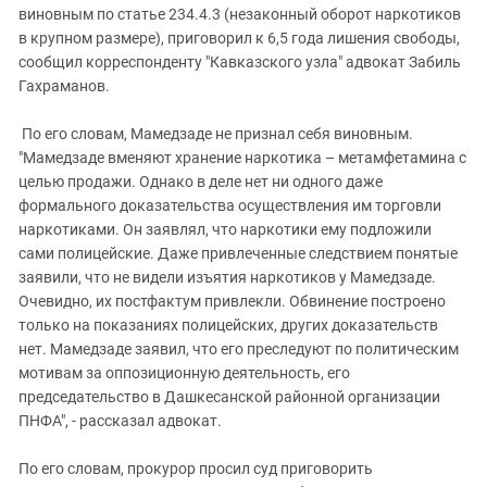
виновным по статье 234.4.3 (незаконный оборот наркотиков
в крупном размере), приговорил к 6,5 года лишения свободы,
сообщил корреспонденту "Кавказского узла" адвокат Забиль
Гахраманов.
По его словам, Мамедзаде не признал себя виновным.
"Мамедзаде вменяют хранение наркотика – метамфетамина с
целью продажи. Однако в деле нет ни одного даже
формального доказательства осуществления им торговли
наркотиками. Он заявлял, что наркотики ему подложили
сами полицейские. Даже привлеченные следствием понятые
заявили, что не видели изъятия наркотиков у Мамедзаде.
Очевидно, их постфактум привлекли. Обвинение построено
только на показаниях полицейских, других доказательств
нет. Мамедзаде заявил, что его преследуют по политическим
мотивам за оппозиционную деятельность, его
председательство в Дашкесанской районной организации
ПНФА", - рассказал адвокат.
По его словам, прокурор просил суд приговорить