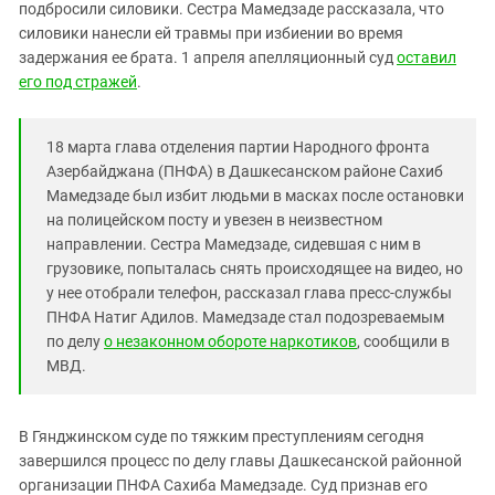
Южный Кавказ
подбросили силовики. Сестра Мамедзаде рассказала, что
силовики нанесли ей травмы при избиении во время
ЮФО
задержания ее брата. 1 апреля апелляционный суд
оставил
его под стражей
.
18 марта глава отделения партии Народного фронта
Азербайджана (ПНФА) в Дашкесанском районе Сахиб
Мамедзаде был избит людьми в масках после остановки
на полицейском посту и увезен в неизвестном
направлении. Сестра Мамедзаде, сидевшая с ним в
грузовике, попыталась снять происходящее на видео, но
у нее отобрали телефон, рассказал глава пресс-службы
ПНФА Натиг Адилов. Мамедзаде стал подозреваемым
по делу
о незаконном обороте наркотиков
, сообщили в
МВД.
В Гянджинском суде по тяжким преступлениям сегодня
завершился процесс по делу главы Дашкесанской районной
организации ПНФА Сахиба Мамедзаде. Суд признав его