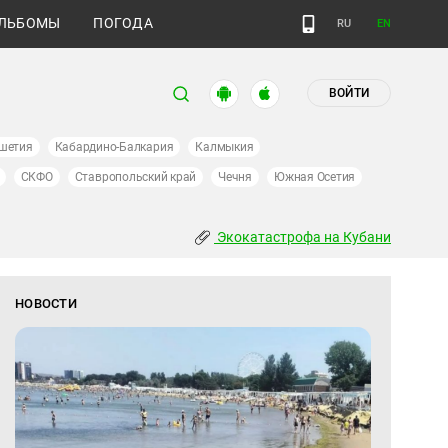
ЛЬБОМЫ
ПОГОДА
RU
EN
ВОЙТИ
шетия
Кабардино-Балкария
Калмыкия
СКФО
Ставропольский край
Чечня
Южная Осетия
Экокатастрофа на Кубани
НОВОСТИ