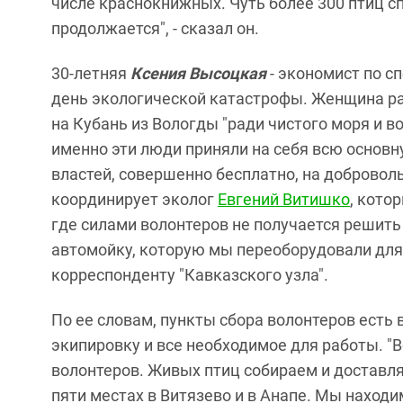
числе краснокнижных. Чуть более 300 птиц сп
продолжается", - сказал он.
30-летняя
Ксения Высоцкая
- экономист по с
день экологической катастрофы. Женщина рас
на Кубань из Вологды "ради чистого моря и в
именно эти люди приняли на себя всю основн
властей, совершенно бесплатно, на доброволь
координирует эколог
Евгений Витишко
, кото
где силами волонтеров не получается решить
автомойку, которую мы переоборудовали для о
корреспонденту "Кавказского узла".
По ее словам, пункты сбора волонтеров есть 
экипировку и все необходимое для работы. "В
волонтеров. Живых птиц собираем и доставля
пяти местах в Витязево и в Анапе. Мы находим