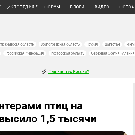
ЭНЦИКЛОПЕДИЯ
ФОРУМ
БЛОГИ
ВИДЕО
ФОТОА
страханская область
Волгоградская область
Грузия
Дагестан
Ингу
Российская Федерация
Ростовская область
Северная Осетия - Алания
Пашинян vs Россия?
нтерами птиц на
высило 1,5 тысячи