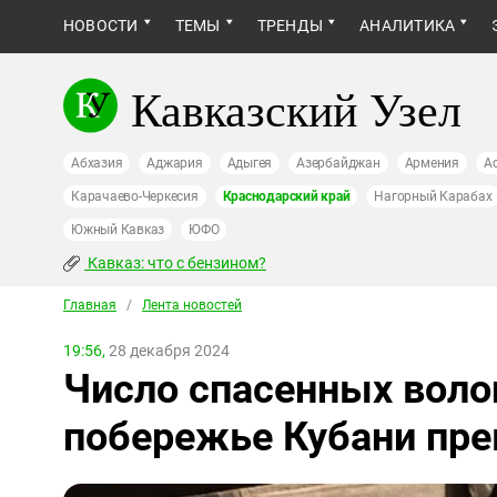
НОВОСТИ
ТЕМЫ
ТРЕНДЫ
АНАЛИТИКА
Кавказский Узел
Абхазия
Аджария
Адыгея
Азербайджан
Армения
А
Карачаево-Черкесия
Краснодарский край
Нагорный Карабах
Южный Кавказ
ЮФО
Кавказ: что с бензином?
Главная
/
Лента новостей
19:56,
28 декабря 2024
Число спасенных воло
побережье Кубани пре