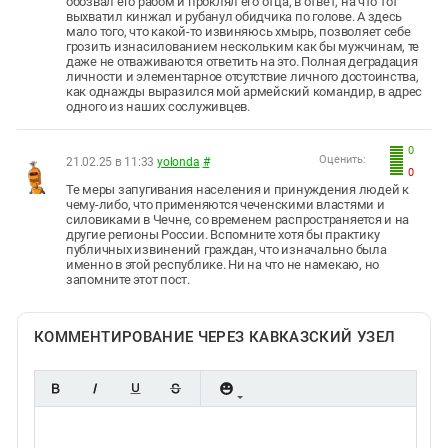
обозвал его рабом и проклял его отца, в ответ, на что тот
выхватил кинжал и рубанул обидчика по голове. А здесь
мало того, что какой-то извиняюсь хмырь, позволяет себе
грозить изнасилованием нескольким как бы мужчинам, те
даже не отваживаются ответить на это. Полная деградация
личности и элементарное отсутствие личного достоинства,
как однажды выразился мой армейский командир, в адрес
одного из наших сослуживцев.
0
Оценить:
21.02.25 в 11:33
yolonda
#
0
Те меры запугивания населения и принуждения людей к
чему-либо, что применяются чеченскими властями и
силовиками в Чечне, со временем распространяется и на
другие регионы России. Вспомните хотя бы практику
публичных извинений граждан, что изначально была
именно в этой республике. Ни на что не намекаю, но
запомните этот пост.
КОММЕНТИРОВАНИЕ ЧЕРЕЗ КАВКАЗСКИЙ УЗЕЛ