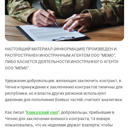
ЗАСТАВЛЯЕТ
Дагестан
КАВКАЗ ЗА ПАЛЕСТИНУ
Ингушетия
ИНАКОМЫСЛИЕ В ЧЕЧНЕ
Кабардино-Балкария
ПРЕСЛЕДОВАНИЕ АКТИВИСТОВ
МОБИЛИЗАЦИЯ И ПРОТЕСТЫ
Калмыкия
Карачаево-Черкесия
НАСТОЯЩИЙ МАТЕРИАЛ (ИНФОРМАЦИЯ) ПРОИЗВЕДЕН И
Краснодарский край
РАСПРОСТРАНЕН ИНОСТРАННЫМ АГЕНТОМ ООО "МЕМО",
Нагорный Карабах
ЛИБО КАСАЕТСЯ ДЕЯТЕЛЬНОСТИ ИНОСТРАННОГО АГЕНТА
Российская Федерация
ООО "МЕМО".
Ростовская область
Удержание добровольцев, желающих заключить контракт, в
Северная Осетия - Алания
Чечне и принуждение к заключению контрактов типичны для
республики, но и власти других регионов используют
СКФО
давление для пополнения боевых частей, считают аналитики.
Ставропольский край
Чечня
Как писал "
Кавказский узел
", добровольцы, прибывшие в
Чечню для заключения военного контракта, 14 января
Южная Осетия
пожаловались, что их неделями держат взаперти, чтобы