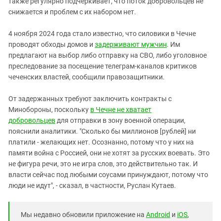
также регулярно подчеркивает, что поток добровольцев не
снижается и проблем с их набором нет.
4 ноября 2024 года стало известно, что силовики в Чечне
проводят обходы домов и
задерживают мужчин
. Им
предлагают на выбор либо отправку на СВО, либо уголовное
преследование за посещение телеграм-каналов критиков
чеченских властей, сообщили правозащитники.
От задержанных требуют заключить контракты с
Минобороны, поскольку
в Чечне не хватает
добровольцев
для отправки в зону военной операции,
пояснили аналитики. "Сколько бы миллионов [рублей] ни
платили - желающих нет. Осознанно, потому что у них на
памяти война с Россией, они не хотят за русских воевать. Это
не фигура речи, это не игра слов, это действительно так. И
власти сейчас под любыми соусами принуждают, потому что
люди не идут", - сказал, в частности, Руслан Кутаев.
Мы недавно обновили приложение на
Android
и
iOS
,