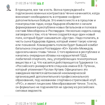
0
Оценить:
21.02.25 в 10:00
lera
#
0
В принципе, все так и есть. Волна принуждений к
подписанию военных контрактов в Чечне начинается, когда
возникает необходимость в отправке на фронт
дополнительных бойцов. Это имело место и в прошлом и
позапрошлом годах, когда Кадыров объявлял о начале
формирования в республике новых батальонов и полков в
составе Минобороны и Росгвардии. Несколько недель назад
заговорили о том, что в Чечне создается еще один новый
полк, который будет называться «Дустум». Надо полагать, в
честь сына Кадырова Адама, который имеет такую кличку
или позывной. Командовать полком будет бывший комбат
батальона спецназа Росгвардии «Юг» Хусейн Межидов,
односельчанин главы Чечни. С того времени в республике и
начались очередные облавы на нарушителей ПДД,
любителей спиртного, лиц, употребляющих психотропные
вещества и т.д. Что касается действующего в Гудермесе т.н.
«Российского университете спецназа имени В.В. Путина»,
который упоминает Руслан Кутаев. Официально это
заведение является автономной некоммерческой
организацией дополнительного профессионального
образования, под названием спортивно-стрелковый клуб
«РУС», и имеет лицензию Минобразования Чечни. То есть,
он формально не подчиняется ни одному из российских
силовых ведомств.
0
Оценить:
21.02.25 в 10:55
rupert
#