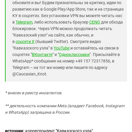
обновите и вы! Будем признательны за критику, идеи по
развитию как в Google Play/App Store, так и на страницах
КУ в соцсетях. Без установки VPN вы можете читать нас
в
Telegram
, либо использовать браузер
CENO
для обхода
блокировок. Через VPN можно продолжать читать
"Кавказский узел" на сайте, как обычно, и
в
соцсети X
(бывший Twitter). Смотрите видео
"Кавказского узла" в
YouTube
и оставайтесь на связи в
соцсетях "
ВКонтакте
" и "
Одноклассники
". Присылайте в
WhatsApp* сообщения на номер +49 157 72317856, в
Telegram – на тот же номер или пишите по адресу
@Caucasian_Knot.
* внесен в реестр иноагентов.
** деятельность компании Meta (владеет Facebook, Instagram
и WhatsApp) запрещена в России.
источник:
корреспондент "Кавказского узла"