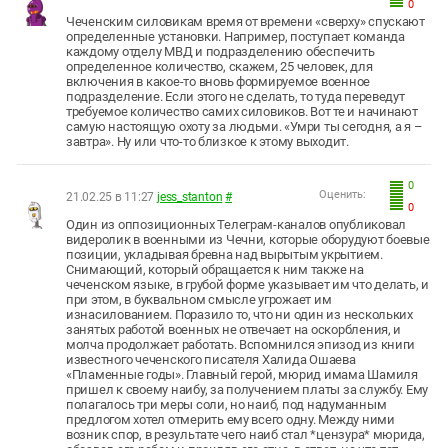
0
Чеченским силовикам время от времени «сверху» спускают
определенные установки. Например, поступает команда
каждому отделу МВД и подразделению обеспечить
определенное количество, скажем, 25 человек, для
включения в какое-то вновь формируемое военное
подразделение. Если этого не сделать, то туда переведут
требуемое количество самих силовиков. Вот те и начинают
самую настоящую охоту за людьми. «Умри ты сегодня, а я –
завтра». Ну или что-то близкое к этому выходит.
0
Оценить:
21.02.25 в 11:27
jess_stanton
#
0
Один из оппозиционных Телеграм-каналов опубликовал
видеролик в военными из Чечни, которые оборудуют боевые
позиции, укладывая бревна над вырытым укрытием.
Снимающий, который обращается к ним также на
чеченском языке, в грубой форме указывает им что делать, и
при этом, в буквальном смысле угрожает им
изнасилованием. Поразило то, что ни один из нескольких
занятых работой военных не отвечает на оскорбления, и
молча продолжает работать. Вспомнился эпизод из книги
известного чеченского писателя Халида Ошаева
«Пламенные годы». Главный герой, мюрид имама Шамиля
пришел к своему наибу, за получением платы за службу. Ему
полагалось три меры соли, но наиб, под надуманным
предлогом хотел отмерить ему всего одну. Между ними
возник спор, в результате чего наиб стал *цензура* мюрида,