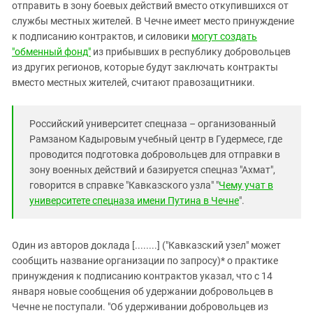
Южный Кавказ
отправить в зону боевых действий вместо откупившихся от
службы местных жителей. В Чечне имеет место принуждение
ЮФО
к подписанию контрактов, и силовики
могут создать
"обменный фонд"
из прибывших в республику добровольцев
из других регионов, которые будут заключать контракты
вместо местных жителей, считают правозащитники.
Российский университет спецназа – организованный
Рамзаном Кадыровым учебный центр в Гудермесе, где
проводится подготовка добровольцев для отправки в
зону военных действий и базируется спецназ "Ахмат",
говорится в справке "Кавказского узла" "
Чему учат в
университете спецназа имени Путина в Чечне
".
Один из авторов доклада [........] ("Кавказский узел" может
сообщить название организации по запросу)* о практике
принуждения к подписанию контрактов указал, что с 14
января новые сообщения об удержании добровольцев в
Чечне не поступали. "Об удерживании добровольцев из