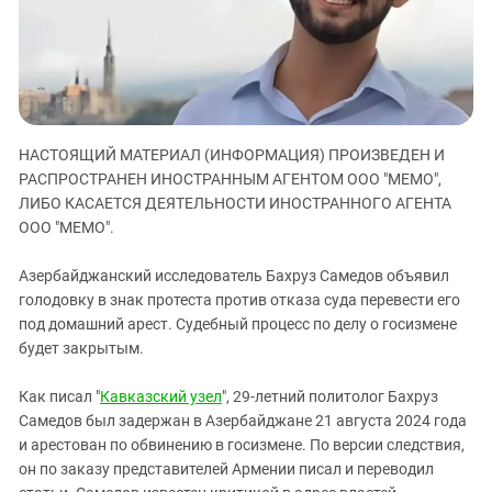
ЗАСТАВЛЯЕТ
Дагестан
КАВКАЗ ЗА ПАЛЕСТИНУ
Ингушетия
ИНАКОМЫСЛИЕ В ЧЕЧНЕ
Кабардино-Балкария
ПРЕСЛЕДОВАНИЕ АКТИВИСТОВ
МОБИЛИЗАЦИЯ И ПРОТЕСТЫ
Калмыкия
НАСТОЯЩИЙ МАТЕРИАЛ (ИНФОРМАЦИЯ) ПРОИЗВЕДЕН И
Карачаево-Черкесия
РАСПРОСТРАНЕН ИНОСТРАННЫМ АГЕНТОМ ООО "МЕМО",
Краснодарский край
ЛИБО КАСАЕТСЯ ДЕЯТЕЛЬНОСТИ ИНОСТРАННОГО АГЕНТА
Нагорный Карабах
ООО "МЕМО".
Российская Федерация
Азербайджанский исследователь Бахруз Самедов объявил
Ростовская область
голодовку в знак протеста против отказа суда перевести его
под домашний арест. Судебный процесс по делу о госизмене
Северная Осетия - Алания
будет закрытым.
СКФО
Ставропольский край
Как писал "
Кавказский узел
", 29-летний политолог Бахруз
Самедов был задержан в Азербайджане 21 августа 2024 года
Чечня
и арестован по обвинению в госизмене. По версии следствия,
Южная Осетия
он по заказу представителей Армении писал и переводил