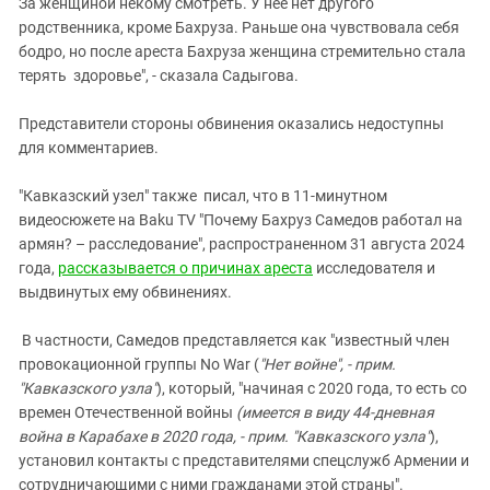
За женщиной некому смотреть. У нее нет другого
родственника, кроме Бахруза. Раньше она чувствовала себя
бодро, но после ареста Бахруза женщина стремительно стала
терять здоровье", - сказала Садыгова.
Представители стороны обвинения оказались недоступны
для комментариев.
"Кавказский узел" также писал, что в 11-минутном
видеосюжете на Baku TV "Почему Бахруз Самедов работал на
армян? – расследование", распространенном 31 августа 2024
года,
рассказывается о причинах ареста
исследователя и
выдвинутых ему обвинениях.
В частности, Самедов представляется как "известный член
провокационной группы No War (
"Нет войне", - прим.
"Кавказского узла"
), который, "начиная с 2020 года, то есть со
времен Отечественной войны
(имеется в виду 44-дневная
война в Карабахе в 2020 года, - прим. "Кавказского узла"
),
установил контакты с представителями спецслужб Армении и
сотрудничающими с ними гражданами этой страны".