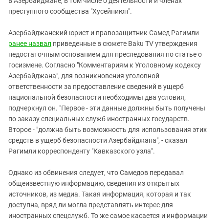
в Азербайджане, в том числе о деятельности и членах
преступного сообщества "Хусейниюн".
Азербайджанский юрист и правозащитник Самед Рагимли
ранее назвал
приведенные в сюжете Baku TV утверждения
недостаточным основанием для преследования по статье о
госизмене. Согласно "Комментариям к Уголовному кодексу
Азербайджана", для возникновения уголовной
ответственности за предоставление сведений в ущерб
национальной безопасности необходимы два условия,
подчеркнул он. "Первое - эти данные должны быть получены
по заказу специальных служб иностранных государств.
Второе - "должна быть возможность для использования этих
средств в ущерб безопасности Азербайджана", - сказал
Рагимли корреспонденту "Кавказского узла".
Однако из обвинения следует, что Самедов передавал
общеизвестную информацию, сведения из открытых
источников, из медиа. Такая информация, которая и так
доступна, вряд ли могла представлять интерес для
иностранных спецслужб. То же самое касается и информации