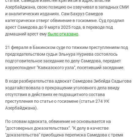
статьи. Самедов известен критикой в адрес властей
Южный Кавказ
Азербайджана, свою позицию он озвучивал в западных СМИ
ЮФО
и аналитических изданиях. Сам Бахруз Самедов
категорически отверг обвинение в госизмене. Суд продлил
арест Самедова до 9 марта 2025 года, в переводе под
домашний арест ему
было отказано
.
21 февраля в Бакинском суде по тяжким преступлениям под
председательством судьи Эльнура Нуриева состоялось
подготовительное заседание по делу Самедова, передает
корреспондент "Кавказского узла", посетивший заседание.
В ходе разбирательства адвокат Самедова Зибейда Садыгова
ходатайствовала о прекращении уголовного дела ввиду
отсутствия в действиях ее подзащитного состава
преступления по статье о госизмене (статья 274 УК
Азербайджана).
По словам адвоката, обвинение не основывается на
"достоверных доказательствах". "К делу в качестве
"доказательства" приобщена переписка Самедова с тремя