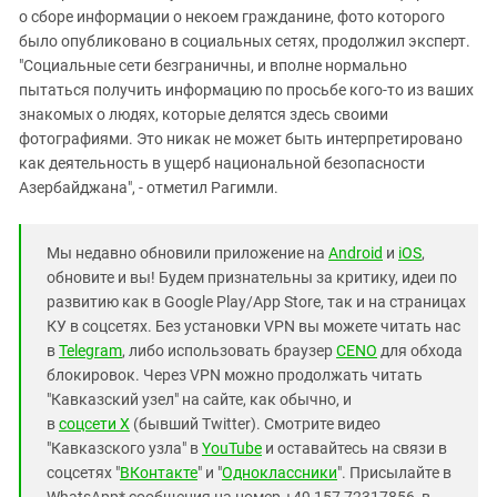
о сборе информации о некоем гражданине, фото которого
было опубликовано в социальных сетях, продолжил эксперт.
"Социальные сети безграничны, и вполне нормально
пытаться получить информацию по просьбе кого-то из ваших
знакомых о людях, которые делятся здесь своими
фотографиями. Это никак не может быть интерпретировано
как деятельность в ущерб национальной безопасности
Азербайджана", - отметил Рагимли.
Мы недавно обновили приложение на
Android
и
iOS
,
обновите и вы! Будем признательны за критику, идеи по
развитию как в Google Play/App Store, так и на страницах
КУ в соцсетях. Без установки VPN вы можете читать нас
в
Telegram
, либо использовать браузер
CENO
для обхода
блокировок. Через VPN можно продолжать читать
"Кавказский узел" на сайте, как обычно, и
в
соцсети X
(бывший Twitter). Смотрите видео
"Кавказского узла" в
YouTube
и оставайтесь на связи в
соцсетях "
ВКонтакте
" и "
Одноклассники
". Присылайте в
WhatsApp* сообщения на номер +49 157 72317856, в