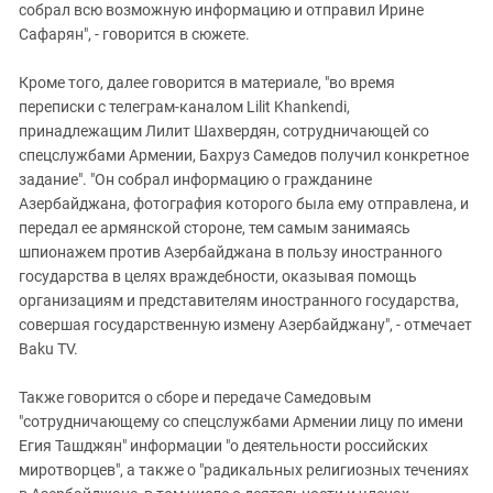
собрал всю возможную информацию и отправил Ирине
Сафарян", - говорится в сюжете.
Кроме того, далее говорится в материале, "во время
переписки с телеграм-каналом Lilit Khankendi,
принадлежащим Лилит Шахвердян, сотрудничающей со
спецслужбами Армении, Бахруз Самедов получил конкретное
задание". "Он собрал информацию о гражданине
Азербайджана, фотография которого была ему отправлена, и
передал ее армянской стороне, тем самым занимаясь
шпионажем против Азербайджана в пользу иностранного
государства в целях враждебности, оказывая помощь
организациям и представителям иностранного государства,
совершая государственную измену Азербайджану", - отмечает
Baku TV.
Также говорится о сборе и передаче Самедовым
"сотрудничающему со спецслужбами Армении лицу по имени
Егия Ташджян" информации "о деятельности российских
миротворцев", а также о "радикальных религиозных течениях