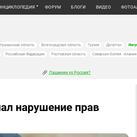
ЭНЦИКЛОПЕДИЯ
ФОРУМ
БЛОГИ
ВИДЕО
ФОТОА
страханская область
Волгоградская область
Грузия
Дагестан
Ингу
Российская Федерация
Ростовская область
Северная Осетия - Алания
Пашинян vs Россия?
нал нарушение прав