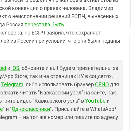
йской конвенции о правах человека. Владимир
оект о неисполнении решений ЕСПЧ, вынесенных
ода Россия
перестала быть
еловека, но ЕСПЧ заявил, что сохраняет
ей из России при условии, что они были поданы
oid
и
iOS
, обновите и вы! Будем признательны за
y/App Store, так и на страницах КУ в соцсетях.
в
Telegram
, либо использовать браузер
CENO
для
лжать читать "Кавказский узел" на сайте, как
отрите видео "Кавказского узла" в
YouTube
и
е
" и "
Одноклассники
". Присылайте в WhatsApp*
elegram – на тот же номер или пишите по адресу