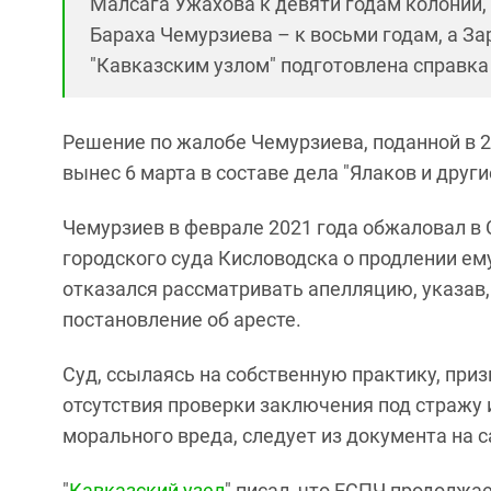
Малсага Ужахова к девяти годам колонии,
Бараха Чемурзиева – к восьми годам, а За
"Кавказским узлом" подготовлена справка 
Решение по жалобе Чемурзиева, поданной в 2
вынес 6 марта в составе дела "Ялаков и други
Чемурзиев в феврале 2021 года обжаловал в
городского суда Кисловодска о продлении ем
отказался рассматривать апелляцию, указав
постановление об аресте.
Суд, ссылаясь на собственную практику, при
отсутствия проверки заключения под стражу 
морального вреда, следует из документа на с
"
Кавказский узел
" писал, что ЕСПЧ продолжа