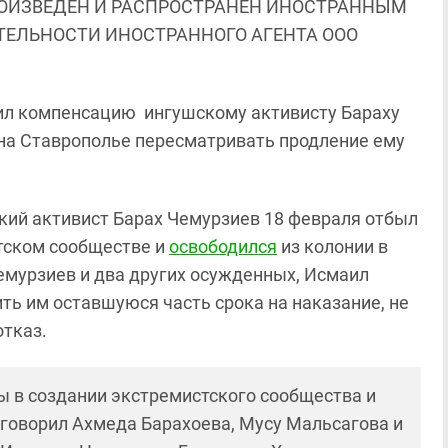
ОИЗВЕДЕН И РАСПРОСТРАНЕН ИНОСТРАННЫМ
ЯТЕЛЬНОСТИ ИНОСТРАННОГО АГЕНТА ООО
чил компенсацию ингушскому активисту Бараху
 на Ставрополье пересматривать продление ему
ский активист Барах Чемурзиев 18 февраля отбыл
стском сообществе и
освободился
из колонии в
емурзиев и два других осужденных, Исмаил
ть им оставшуюся часть срока на наказание, не
отказ.
ы в создании экстремистского сообщества и
риговорил Ахмеда Барахоева, Мусу Мальсагова и