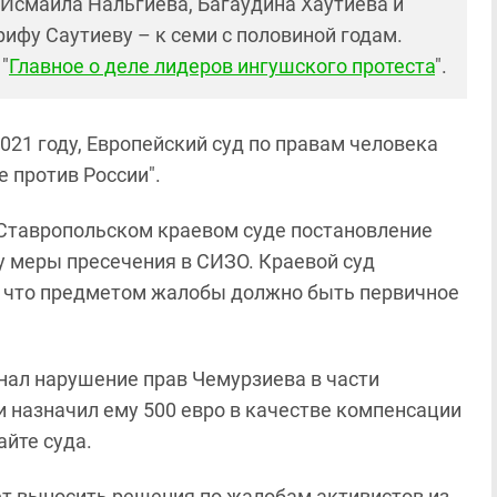
 Исмаила Нальгиева, Багаудина Хаутиева и
рифу Саутиеву – к семи с половиной годам.
"
Главное о деле лидеров ингушского протеста
".
021 году, Европейский суд по правам человека
е против России".
 Ставропольском краевом суде постановление
у меры пресечения в СИЗО. Краевой суд
, что предметом жалобы должно быть первичное
знал нарушение прав Чемурзиева в части
и назначил ему 500 евро в качестве компенсации
айте суда.
ет выносить решения по жалобам активистов из