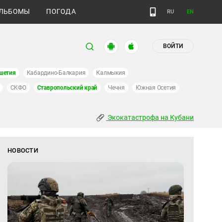
ЛЬБОМЫ
ПОГОДА
RU
EN
ВОЙТИ
шетия
Кабардино-Балкария
Калмыкия
СКФО
Ставропольский край
Чечня
Южная Осетия
Экокатастрофа на Кубани
НОВОСТИ