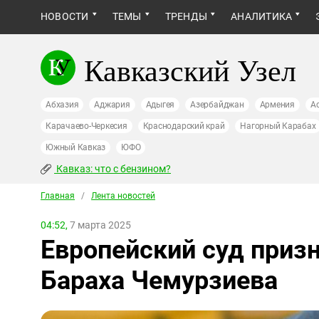
НОВОСТИ
ТЕМЫ
ТРЕНДЫ
АНАЛИТИКА
Кавказский Узел
Абхазия
Аджария
Адыгея
Азербайджан
Армения
А
Карачаево-Черкесия
Краснодарский край
Нагорный Карабах
Южный Кавказ
ЮФО
Кавказ: что с бензином?
Главная
/
Лента новостей
04:52,
7 марта 2025
Европейский суд приз
Бараха Чемурзиева