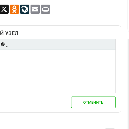
App
Viber
X
Odnoklassniki
LiveJournal
Email
Print
Й УЗЕЛ
ОТМЕНИТЬ