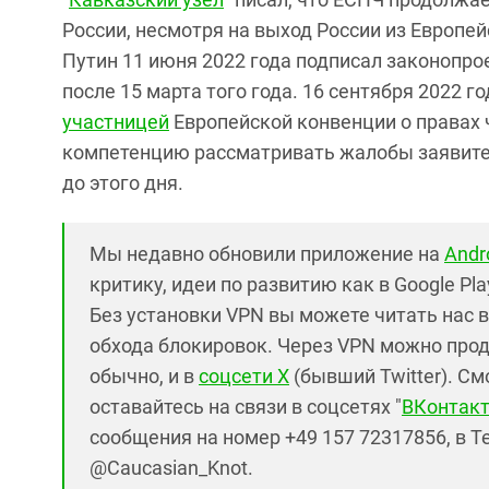
России, несмотря на выход России из Европе
Путин 11 июня 2022 года подписал законопр
после 15 марта того года. 16 сентября 2022 г
участницей
Европейской конвенции о правах ч
компетенцию рассматривать жалобы заявител
до этого дня.
Мы недавно обновили приложение на
Andr
критику, идеи по развитию как в Google Pla
Без установки VPN вы можете читать нас 
обхода блокировок. Через VPN можно продо
обычно, и в
соцсети X
(бывший Twitter). См
оставайтесь на связи в соцсетях "
ВКонтакт
сообщения на номер +49 157 72317856, в T
@Caucasian_Knot.