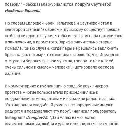
поверил", - рассказала журналистка, подруга Саутиевой
Изабелла Евлоева
.
По словам Евлоевой, брак Нальгиева и Саутиевой стал в
некоторой степени "вызовом ингушскому обществу”: прежде
не было ни одного случая, чтобы ингушская пара поженилась
в заключении, а кроме того, Зарифа значительно старше
Исмаила. "Знаю случаи, когда пары не решались заключить
брак только потому, что женщина старше. То, что Исмаил не
отступал и боролся за свои чувства, говорит о нем как об
очень сильном и смелом человеке", - цитировало ее слова
издание.
В комментариях к публикации о свадьбе двух лидеров
протеста многие пользователи присоединились к
поздравлениям молодоженам и выразили радость за них.
"Это народная свадьба. Я думаю, все порядочные ингуши
радуются и поздравляют эту пару", - написал пользователь
Instagram*
dzangiev75
. "Дай Аллах вам счастья,
взаимопонимания, любви и удачи в жизни, вы через многое