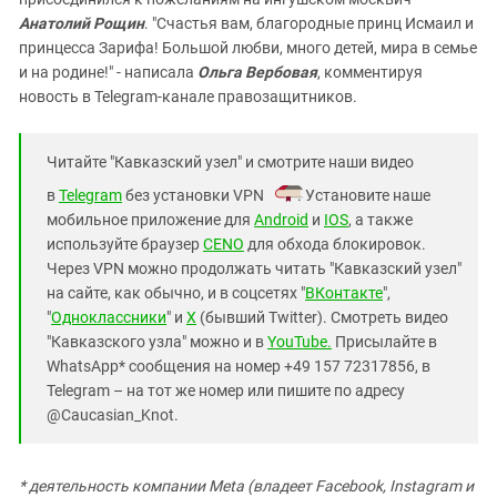
Анатолий Рощин
. "Счастья вам, благородные принц Исмаил и
принцесса Зарифа! Большой любви, много детей, мира в семье
и на родине!" - написала
Ольга Вербовая
, комментируя
новость в Telegram-канале правозащитников.
Читайте "Кавказский узел" и смотрите наши видео
в
Telegram
без установки VPN
. Установите наше
мобильное приложение для
Android
и
IOS
, а также
используйте браузер
CENO
для обхода блокировок.
Через VPN можно продолжать читать "Кавказский узел"
на сайте, как обычно, и в соцсетях "
ВКонтакте
",
"
Одноклассники
" и
X
(бывший Twitter). Смотреть видео
"Кавказского узла" можно и в
YouTube.
Присылайте в
WhatsApp* сообщения на номер +49 157 72317856, в
Telegram – на тот же номер или пишите по адресу
@Caucasian_Knot.
* деятельность компании Meta (владеет Facebook, Instagram и