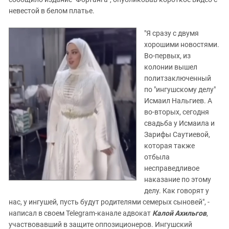
невестой в белом платье.
"Я сразу с двумя
хорошими новостями.
Во-первых, из
колонии вышел
политзаключенный
по "ингушскому делу"
Исмаил Нальгиев. А
во-вторых, сегодня
свадьба у Исмаила и
Зарифы Саутиевой,
которая также
отбыла
несправедливое
наказание по этому
делу. Как говорят у
нас, у ингушей, пусть будут родителями семерых сыновей", -
написал в своем Telegram-канале адвокат
Калой Ахильгов
,
участвовавший в защите оппозиционеров. Ингушский