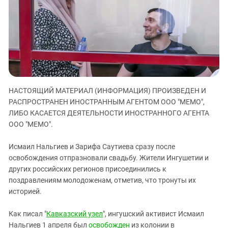
ЗАСТАВЛЯЕТ
Дагестан
КАВКАЗ ЗА ПАЛЕСТИНУ
Ингушетия
ИНАКОМЫСЛИЕ В ЧЕЧНЕ
Кабардино-Балкария
ПРЕСЛЕДОВАНИЕ АКТИВИСТОВ
МОБИЛИЗАЦИЯ И ПРОТЕСТЫ
Калмыкия
Карачаево-Черкесия
Краснодарский край
НАСТОЯЩИЙ МАТЕРИАЛ (ИНФОРМАЦИЯ) ПРОИЗВЕДЕН И
РАСПРОСТРАНЕН ИНОСТРАННЫМ АГЕНТОМ ООО "МЕМО",
Нагорный Карабах
ЛИБО КАСАЕТСЯ ДЕЯТЕЛЬНОСТИ ИНОСТРАННОГО АГЕНТА
Российская Федерация
ООО "МЕМО".
Ростовская область
Исмаил Нальгиев и Зарифа Саутиева сразу после
Северная Осетия - Алания
освобождения отпразновали свадьбу. Жители Ингушетии и
СКФО
других российских регионов присоединились к
поздравлениям молодоженам, отметив, что тронуты их
Ставропольский край
историей.
Чечня
Как писал "
Кавказский узел
", ингушский активист Исмаил
Южная Осетия
Нальгиев 1 апреля был
освобожден
из колонии в