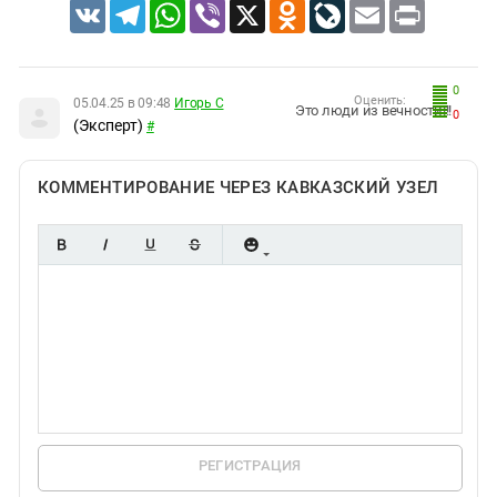
VK
Telegram
WhatsApp
Viber
X
Odnoklassniki
LiveJournal
Email
Print
0
Оценить:
05.04.25 в 09:48
Игорь С
Это люди из вечности!!!
0
(Эксперт)
#
КОММЕНТИРОВАНИЕ ЧЕРЕЗ КАВКАЗСКИЙ УЗЕЛ
РЕГИСТРАЦИЯ