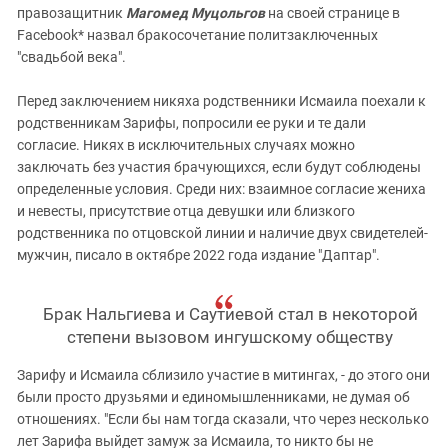
правозащитник
Магомед Муцольгов
на своей странице в
Facebook* назвал бракосочетание политзаключенных
"свадьбой века".
Перед заключением никяха родственники Исмаила поехали к
родственникам Зарифы, попросили ее руки и те дали
согласие. Никях в исключительных случаях можно
заключать без участия брачующихся, если будут соблюдены
определенные условия. Среди них: взаимное согласие жениха
и невесты, присутствие отца девушки или близкого
родственника по отцовской линии и наличие двух свидетелей-
мужчин, писало в октябре 2022 года издание "Даптар".
Брак Нальгиева и Саутиевой стал в некоторой
степени вызовом ингушскому обществу
Зарифу и Исмаила сблизило участие в митингах, - до этого они
были просто друзьями и единомышленниками, не думая об
отношениях. "Если бы нам тогда сказали, что через несколько
лет Зарифа выйдет замуж за Исмаила, то никто бы не