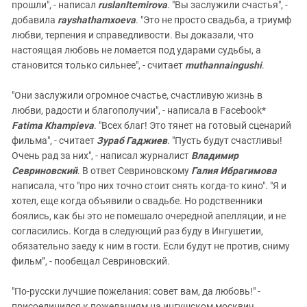
прошли", - написал
ruslanItemirova
. "Вы заслужили счастья", -
добавила
rayshathamxoeva
. "Это не просто свадьба, а триумф
любви, терпения и справедливости. Вы доказали, что
настоящая любовь не ломается под ударами судьбы, а
становится только сильнее", - считает
muthannaingushi
.
"Они заслужили огромное счастье, счастливую жизнь в
любви, радости и благополучии", - написала в Facebook*
Fatima Khampieva
. "Всех благ! Это тянет на готовый сценарий
фильма", - считает
Зураб Гаджиев
. "Пусть будут счастливы!
Очень рад за них", - написал журналист
Владимир
Севриновский
. В ответ Севриновскому
Галия Ибрагимова
написала, что "про них точно стоит снять когда-то кино". "Я и
хотел, еще когда объявили о свадьбе. Но родственники
боялись, как бы это не помешало очередной апелляции, и не
согласились. Когда в следующий раз буду в Ингушетии,
обязательно заеду к ним в гости. Если будут не против, сниму
фильм”, - пообещал Севриновский.
"По-русски лучшие пожелания: совет вам, да любовь!" -
присоединился к пожеланиям на ингушском москвич