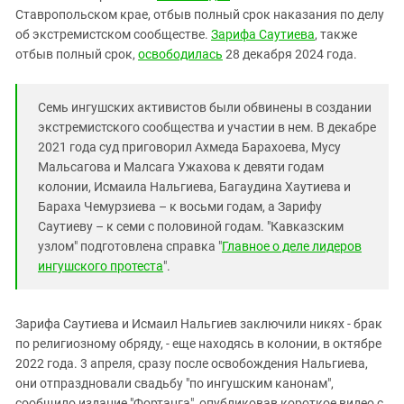
Южный Кавказ
Ставропольском крае, отбыв полный срок наказания по делу
ЮФО
об экстремистском сообществе.
Зарифа Саутиева
, также
отбыв полный срок,
освободилась
28 декабря 2024 года.
Семь ингушских активистов были обвинены в создании
экстремистского сообщества и участии в нем. В декабре
2021 года суд приговорил Ахмеда Барахоева, Мусу
Мальсагова и Малсага Ужахова к девяти годам
колонии, Исмаила Нальгиева, Багаудина Хаутиева и
Бараха Чемурзиева – к восьми годам, а Зарифу
Саутиеву – к семи с половиной годам. "Кавказским
узлом" подготовлена справка "
Главное о деле лидеров
ингушского протеста
".
Зарифа Саутиева и Исмаил Нальгиев заключили никях - брак
по религиозному обряду, - еще находясь в колонии, в октябре
2022 года. 3 апреля, сразу после освобождения Нальгиева,
они отпраздновали свадьбу "по ингушским канонам",
сообщило издание "Фортанга", опубликовав короткое видео с