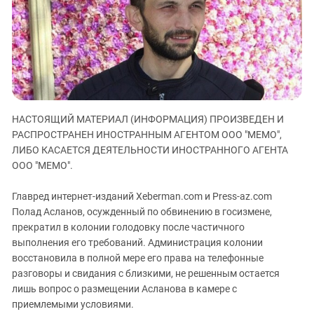
ЗАСТАВЛЯЕТ
Дагестан
КАВКАЗ ЗА ПАЛЕСТИНУ
Ингушетия
ИНАКОМЫСЛИЕ В ЧЕЧНЕ
Кабардино-Балкария
ПРЕСЛЕДОВАНИЕ АКТИВИСТОВ
МОБИЛИЗАЦИЯ И ПРОТЕСТЫ
Калмыкия
Карачаево-Черкесия
НАСТОЯЩИЙ МАТЕРИАЛ (ИНФОРМАЦИЯ) ПРОИЗВЕДЕН И
Краснодарский край
РАСПРОСТРАНЕН ИНОСТРАННЫМ АГЕНТОМ ООО "МЕМО",
Нагорный Карабах
ЛИБО КАСАЕТСЯ ДЕЯТЕЛЬНОСТИ ИНОСТРАННОГО АГЕНТА
Российская Федерация
ООО "МЕМО".
Ростовская область
Главред интернет-изданий Xeberman.com и Press-az.com
Северная Осетия - Алания
Полад Асланов, осужденный по обвинению в госизмене,
прекратил в колонии голодовку после частичного
СКФО
выполнения его требований. Администрация колонии
Ставропольский край
восстановила в полной мере его права на телефонные
Чечня
разговоры и свидания с близкими, не решенным остается
лишь вопрос о размещении Асланова в камере с
Южная Осетия
приемлемыми условиями.