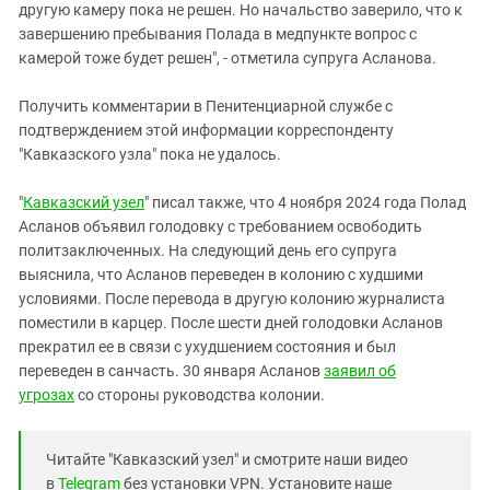
другую камеру пока не решен. Но начальство заверило, что к
завершению пребывания Полада в медпункте вопрос с
камерой тоже будет решен", - отметила супруга Асланова.
Получить комментарии в Пенитенциарной службе с
подтверждением этой информации корреспонденту
"Кавказского узла" пока не удалось.
"
Кавказский узел
" писал также, что 4 ноября 2024 года Полад
Асланов объявил голодовку с требованием освободить
политзаключенных. На следующий день его супруга
выяснила, что Асланов переведен в колонию с худшими
условиями. После перевода в другую колонию журналиста
поместили в карцер. После шести дней голодовки Асланов
прекратил ее в связи с ухудшением состояния и был
переведен в санчасть. 30 января Асланов
заявил об
угрозах
со стороны руководства колонии.
Читайте "Кавказский узел" и смотрите наши видео
в
Telegram
без установки VPN. Установите наше