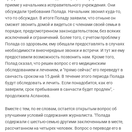
приеме у начальника исправительного учреждения. Они
обсуждали требования Полада. Начальник звонил куда-то,
что-то обсуждал. В итоге Поладу заявили, что отныне он
сможет звонить домой и видеться с членами своей семьи в
порядке, предусмотренном законодательством, без всяких
исключений и ограничений. Более того, с учетом проблем у
Полада со здоровьем, ему обещали предоставлять в случаях
необходимости внеочередные звонки и встречи. И тут же ему
предоставили возможность позвонить нам. Кроме того,
Полад сказал, что решен вопрос с его медицинским
обследованием и лечением, и "прямо сейчас" его переведут в
санчасть сроком на 15 дней. В течение этого периода Полада
будут обследовать и лечить. Если понадобится, как его
заверили, срок пребывания в санчасти будет продлен", -
продолжила Асланова.
Вместе с тем, по ее словам, остается открытым вопрос об
улучшении условий содержания журналиста. "Полада
содержали с шестью-семью другими заключенными в месте,
рассчитанном на четырех человек. Вопрос о переводе его в