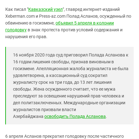
Южный Кавказ
Как писал "
Кавказский узел
", главред интернет-изданий
ЮФО
Xeberman.com и Press-az.com Полад Асланов, осужденный по
обвинению в госизмене,
объявил 5 апреля в колонии
голодовку
в знак протеста против условий содержания и
нарушения его прав.
16 ноября 2020 года суд приговорил Полада Асланова к
16 годам лишения свободы, признав виновным в
госизмене. Апелляционная жалоба журналиста не была
удовлетворена, а кассационный суд сократил
журналисту срок на три года, до 13 лет лишения
свободы. Жена осужденного считает, что ее мужа
преследуют за освещение нарушений прав человека и
дел политзаключенных. Международные организации
журналистов призвали власти
Азербайджана
освободить Полада Асланова
.
6 апреля Асланов прекратил голодовку после частичного