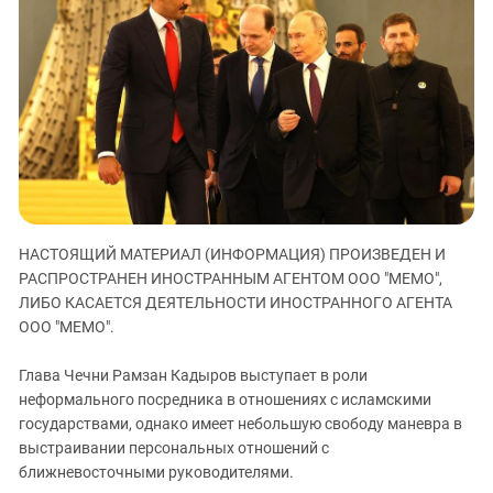
ЗАСТАВЛЯЕТ
Дагестан
КАВКАЗ ЗА ПАЛЕСТИНУ
Ингушетия
ИНАКОМЫСЛИЕ В ЧЕЧНЕ
Кабардино-Балкария
ПРЕСЛЕДОВАНИЕ АКТИВИСТОВ
МОБИЛИЗАЦИЯ И ПРОТЕСТЫ
Калмыкия
Карачаево-Черкесия
Краснодарский край
Нагорный Карабах
НАСТОЯЩИЙ МАТЕРИАЛ (ИНФОРМАЦИЯ) ПРОИЗВЕДЕН И
Российская Федерация
РАСПРОСТРАНЕН ИНОСТРАННЫМ АГЕНТОМ ООО "МЕМО",
Ростовская область
ЛИБО КАСАЕТСЯ ДЕЯТЕЛЬНОСТИ ИНОСТРАННОГО АГЕНТА
Северная Осетия - Алания
ООО "МЕМО".
СКФО
Глава Чечни Рамзан Кадыров выступает в роли
Ставропольский край
неформального посредника в отношениях с исламскими
государствами, однако имеет небольшую свободу маневра в
Чечня
выстраивании персональных отношений с
Южная Осетия
ближневосточными руководителями.