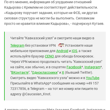
По его мнению, информация об ухудшении отношений
Кадырова с Кремлем не соответствует действительности.
«Кадырову поручает задания, которые ни ФСБ, ни другая
силовая структура не могли бы выполнить. Силовикам
просто не нравится влияние Кадырова», - подчеркнул Кутаев.
Читайте "Кавказский узел" и смотрите наши видео в
Telegram
без установки VPN
. Установите наше
мобильное приложение для
Android
и
IOS
, а также
используйте браузер
CENO
для обхода блокировок.
Через VPN можно продолжать читать "Кавказский узел"
на сайте, как обычно, и в соцсетях
Facebook
*,
Instagram
*,
"
ВКонтакте
", "
Одноклассники
" и
X
(бывший Twitter).
Смотреть видео "Кавказского узла" можно и в
YouTube
.
Присылайте в WhatsApp* сообщения на номер +49 157
72317856, в Telegram – на тот же номер или пишите по
адресу @Caucasian_Knot.
* деятельность компании Meta (владеет Facebook, Instagram и