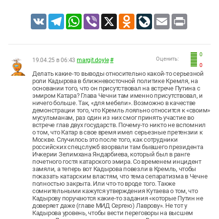
VK
Telegram
WhatsApp
Viber
X
Odnoklassniki
LiveJournal
Email
Print
0
Оценить:
19.04.25 в 06:43
margit.doyle
#
0
Делать какие-то выводы относительно какой-то серьезной
роли Кадырова в ближневосточной политике Кремля, на
основании того, что он присутствовал на встрече Путина с
эмиром Катара? Глава Чечни там именно присутствовал, и
ничего больше. Так, «для мебели». Возможно в качестве
демонстрации того, что Кремль лояльно относится к «своим»
мусульманам, раз один из них смог принять участие во
встрече глав двух государств. Почему-то никто не вспомнил
о том, что Катар в свое время имел серьезные претензии к
Москве. Случилось это после того, как сотрудники
российских спецслужб взорвали там бывшего президента
Ичкерии Зелимхана Яндарбиева, который был в ранге
почетного гостя катарского эмира. Со временем инцидент
замяли, а теперь вот Кадырова повезли в Кремль, чтобы
показать катарским властям, что тема сепаратизма в Чечне
полностью закрыта. Или что-то вроде того. Также
сомнительными кажутся утверждения Кутаева о том, что
Кадырову поручаются какие-то задания «которые Путин не
доверяет даже (главе МИД Сергею) Лаврову». Не тот у
Кадырова уровень, чтобы вести переговоры на высшем