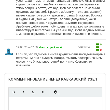
уровне. Дипломатия вещь тонкая, да и Восток, как мы знаем
«дело тонкое», а глава Чечни не из тех, кто разбирается в
таких вещах. А вот то, что Кадыров располагая немалыми
средствами (спасибо Кремлю и Аллаху, что «деньги дает»),
имеет какие-то свои интересы в странах Ближнего Востока
(Саудии, ОАЭ, том же Катаре), вполне допустимо, как и
определенные связи с руководством этих государств.
Арабские шейхи тоже любят деньги, и тех, кто так или иначе
инвестирует в их страны. А у семьи Кадырова в одних только
Эмиратах серьезные вложения в недвижимость и бизнес.
0
Оценить:
19.04.25 в 07:59
sheridan.jenkins
#
0
Если то, что Кадыров в числе других молча посидел во время
встречи Путина с эмиром Катара, считать подчеркиванием
его роли «в ближневосточной политике Кремля», то
извините….
КОММЕНТИРОВАНИЕ ЧЕРЕЗ КАВКАЗСКИЙ УЗЕЛ