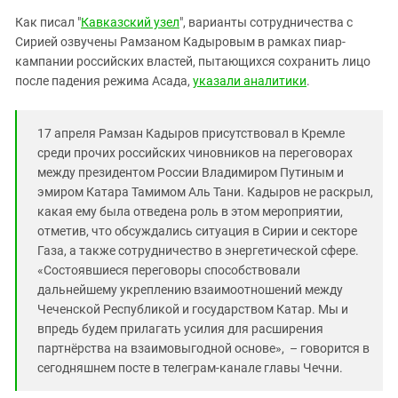
Южный Кавказ
Как писал "
Кавказский узел
", варианты сотрудничества с
ЮФО
Сирией озвучены Рамзаном Кадыровым в рамках пиар-
кампании российских властей, пытающихся сохранить лицо
после падения режима Асада,
указали аналитики
.
17 апреля Рамзан Кадыров присутствовал в Кремле
среди прочих российских чиновников на переговорах
между президентом России Владимиром Путиным и
эмиром Катара Тамимом Аль Тани. Кадыров не раскрыл,
какая ему была отведена роль в этом мероприятии,
отметив, что обсуждались ситуация в Сирии и секторе
Газа, а также сотрудничество в энергетической сфере.
«Состоявшиеся переговоры способствовали
дальнейшему укреплению взаимоотношений между
Чеченской Республикой и государством Катар. Мы и
впредь будем прилагать усилия для расширения
партнёрства на взаимовыгодной основе», – говорится в
сегодняшнем посте в телеграм-канале главы Чечни.