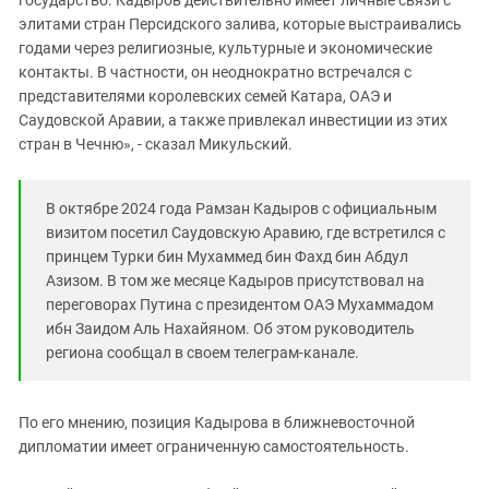
государство. Кадыров действительно имеет личные связи с
элитами стран Персидского залива, которые выстраивались
годами через религиозные, культурные и экономические
контакты. В частности, он неоднократно встречался с
представителями королевских семей Катара, ОАЭ и
Саудовской Аравии, а также привлекал инвестиции из этих
стран в Чечню», - сказал Микульский.
В октябре 2024 года Рамзан Кадыров с официальным
визитом посетил Саудовскую Аравию, где встретился с
принцем Турки бин Мухаммед бин Фахд бин Абдул
Азизом. В том же месяце Кадыров присутствовал на
переговорах Путина с президентом ОАЭ Мухаммадом
ибн Заидом Аль Нахайяном. Об этом руководитель
региона сообщал в своем телеграм-канале.
По его мнению, позиция Кадырова в ближневосточной
дипломатии имеет ограниченную самостоятельность.