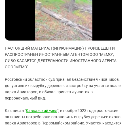
ЗАСТАВЛЯЕТ
Дагестан
КАВКАЗ ЗА ПАЛЕСТИНУ
Ингушетия
ИНАКОМЫСЛИЕ В ЧЕЧНЕ
Кабардино-Балкария
ПРЕСЛЕДОВАНИЕ АКТИВИСТОВ
МОБИЛИЗАЦИЯ И ПРОТЕСТЫ
Калмыкия
Карачаево-Черкесия
НАСТОЯЩИЙ МАТЕРИАЛ (ИНФОРМАЦИЯ) ПРОИЗВЕДЕН И
Краснодарский край
РАСПРОСТРАНЕН ИНОСТРАННЫМ АГЕНТОМ ООО "МЕМО",
Нагорный Карабах
ЛИБО КАСАЕТСЯ ДЕЯТЕЛЬНОСТИ ИНОСТРАННОГО АГЕНТА
Российская Федерация
ООО "МЕМО".
Ростовская область
Ростовский областной суд признал бездействие чиновников,
Северная Осетия - Алания
допустивших вырубку деревьев и застройку на участке возле
парка Авиаторов, и обязал привести участок в
СКФО
первоначальный вид.
Ставропольский край
Чечня
Как писал "
Кавказский узел
", в ноябре 2023 года ростовские
активисты потребовали остановить вырубку деревьев около
Южная Осетия
парка Авиаторов в Первомайском районе. Участок находится