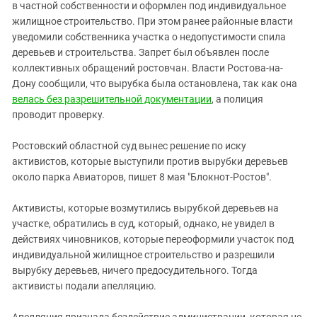
Южный Кавказ
в частной собственности и оформлен под индивидуальное
жилищное строительство. При этом ранее районные власти
ЮФО
уведомили собственника участка о недопустимости спила
деревьев и строительства. Запрет был объявлен после
коллективных обращений ростовчан. Власти Ростова-на-
Дону сообщили, что вырубка была остановлена, так как она
велась без разрешительной документации
, а полиция
проводит проверку.
Ростовский областной суд вынес решение по иску
активистов, которые выступили против вырубки деревьев
около парка Авиаторов, пишет 8 мая "Блокнот-Ростов".
Активисты, которые возмутились вырубкой деревьев на
участке, обратились в суд, который, однако, не увидел в
действиях чиновников, которые переоформили участок под
индивидуальной жилищное строительство и разрешили
вырубку деревьев, ничего предосудительного. Тогда
активисты подали апелляцию.
Апелляция признала бездействие администрации, которая не