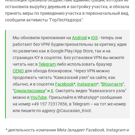
остановила вырубку деревьев и застройку участка, и обязала
принять меры по приведению участка в первоначальный вид,
сообщили активисты "ГорЛесНадзора".
Мы обновили приложения на
Android
и
IOS
- теперь они
работают без VPN! Будем признательны за критику, идеи
по развитию как в Google Play/App Store, так и на
страницах КУ в соцсетях. Без установки VPN вы можете
читать нас в
Telegram
либо использовать браузер
CENO
для обхода блокировок. Через VPN можно
продолжать читать "Кавказский узел" на сайте, как
обычно, и в соцсетях
Facebook
*,
Instagram
*, "
ВКонтакте
",
"
Одноклассники
" и
X
. Смотреть видео "Кавказского узла"
можно в
YouTube
. Присылайте в WhatsApp* сообщения
на номер +49 157 72317856, в Telegram – на тот же номер
или пишите по адресу @Caucasian_Knot.
* деятельность компании Meta (владеет Facebook, Instagram и