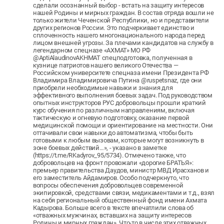
сделали осознанный выбор - встать на защиту интересов
нашей Родины и мирных граждан. В состав отряда вошли не
только жители Чеченской Республики, но и представители
других регионов России. Это подчеркивает единство и
сплоченность нашего многонационального народа перед
лицом внешней угрозы. За плечами кандидатов на службу в
легендарном спецназе «АХМАТ» МО РФ
@AptiAlaudinovAKHMAT спецподготовка, полученная в
кузнице патриотов нашего великого Отечества —
Российском университете спецназа имени Президента РФ
Владимира Владимировича Путина @ruspetsnaz, где они
приобрели необходимые навыки и знания для
эффективного выполнения боевых задач. Под руководством
опытных инструкторов РУС добровольцы прошли краткий
курс обучения по различным направлениям, включая
тактическую и огневую подготовку, оказание первой
медицинской помощи и ориентирование на местности. Они
оттачивали свои навыки до автоматизма, чтобы быть
готовыми к любым вызовам, которые могут возникнуть в
зоне боевых действий…», - указано в заметке
(https://t.me/RKadyrov_95/5734). Отмечено также, что
добровольцев на фронт провожали «дорогие БРАТЬЯ»:
премьер правительства Даудов, министр МВД Ирасханов и
его заместитель Айдамиров. Особо подчеркнуто, что
вопросы обеспечения добровольцев современной
экипировкой, средствами связи, медикаментами и т.д., взял
на себя региональный общественный фонд имени Ахмата
Кадырова. Больше всего в тексте впечатлили слова об
«отважных мужчинах, вставших на защиту интересов
Родины и мирных граждан». Что-то в числе этих отважных