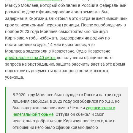
Южный Кавказ
Мансур Мовлаев, который объявлен в России в федеральный
ЮФО
розыск по делу о финансировании экстремизма, был
задержан в Киргизии. Он отбыл в этой стране шестимесячный
срок за незаконный переход границы. После освобождения в
ноябре 2023 года Мовлаев самостоятельно покинул
Киргизию, чтобы избежать выдворения на родину по
постановлению суда. 14 мая выяснилось, что
Мовлаева задержали в Казахстане. Суд в Казахстане
арестовал его на 40 суток
до получения официального
запроса на экстрадицию, защита рассчитывает за это время
подготовить документы для запроса политического
убежища.
В 2020 году Мовлаев был осужден в России на три года
лишения свободы, в 2022 году освободился по УДО, но
был задержан силовиками в Чечне и
удерживался в
нелегальной тюрьме
. Оттуда он сбежал и смог
нелегально добраться до Киргизии после того, как в
отношении него было сфабриковано дело о