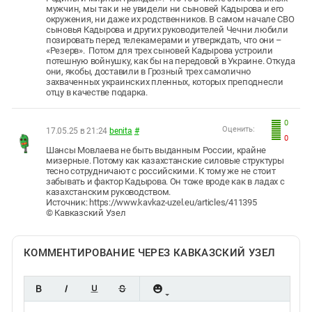
мужчин, мы так и не увидели ни сыновей Кадырова и его
окружения, ни даже их родственников. В самом начале СВО
сыновья Кадырова и других руководителей Чечни любили
позировать перед телекамерами и утверждать, что они –
«Резерв». Потом для трех сыновей Кадырова устроили
потешную войнушку, как бы на передовой в Украине. Откуда
они, якобы, доставили в Грозный трех самолично
захваченных украинских пленных, которых преподнесли
отцу в качестве подарка.
0
Оценить:
17.05.25 в 21:24
benita
#
0
Шансы Мовлаева не быть выданным России, крайне
мизерные. Потому как казахстанские силовые структуры
тесно сотрудничают с российскими. К тому же не стоит
забывать и фактор Кадырова. Он тоже вроде как в ладах с
казахстанским руководством.
Источник: https://www.kavkaz-uzel.eu/articles/411395
© Кавказский Узел
КОММЕНТИРОВАНИЕ ЧЕРЕЗ КАВКАЗСКИЙ УЗЕЛ