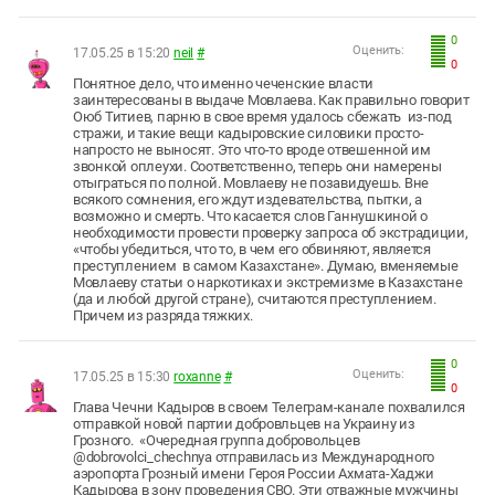
0
Оценить:
17.05.25 в 15:20
neil
#
0
Понятное дело, что именно чеченские власти
заинтересованы в выдаче Мовлаева. Как правильно говорит
Оюб Титиев, парню в свое время удалось сбежать из-под
стражи, и такие вещи кадыровские силовики просто-
напросто не выносят. Это что-то вроде отвешенной им
звонкой оплеухи. Соответственно, теперь они намерены
отыграться по полной. Мовлаеву не позавидуешь. Вне
всякого сомнения, его ждут издевательства, пытки, а
возможно и смерть. Что касается слов Ганнушкиной о
необходимости провести проверку запроса об экстрадиции,
«чтобы убедиться, что то, в чем его обвиняют, является
преступлением в самом Казахстане». Думаю, вменяемые
Мовлаеву статьи о наркотиках и экстремизме в Казахстане
(да и любой другой стране), считаются преступлением.
Причем из разряда тяжких.
0
Оценить:
17.05.25 в 15:30
roxanne
#
0
Глава Чечни Кадыров в своем Телеграм-канале похвалился
отправкой новой партии добровльцев на Украину из
Грозного. «Очередная группа добровольцев
@dobrovolci_chechnya отправилась из Международного
аэропорта Грозный имени Героя России Ахмата-Хаджи
Кадырова в зону проведения СВО. Эти отважные мужчины