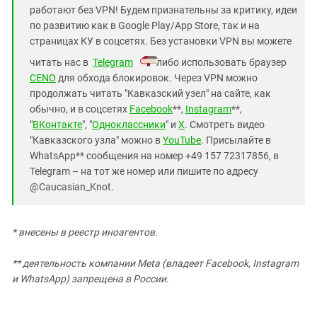
работают без VPN! Будем признательны за критику, идеи
по развитию как в Google Play/App Store, так и на
страницах КУ в соцсетях. Без установки VPN вы можете
читать нас в
Telegram
либо использовать браузер
CENO
для обхода блокировок. Через VPN можно
продолжать читать "Кавказский узел" на сайте, как
обычно, и в соцсетях
Facebook
**,
Instagram
**,
"
ВКонтакте
", "
Одноклассники
" и
X
. Смотреть видео
"Кавказского узла" можно в
YouTube
. Присылайте в
WhatsApp** сообщения на номер +49 157 72317856, в
Telegram – на тот же номер или пишите по адресу
@Caucasian_Knot.
* внесены в реестр иноагентов.
** деятельность компании Meta (владеет Facebook, Instagram
и WhatsApp) запрещена в России.