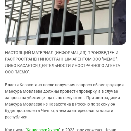
ЗАСТАВЛЯЕТ
Дагестан
КАВКАЗ ЗА ПАЛЕСТИНУ
Ингушетия
ИНАКОМЫСЛИЕ В ЧЕЧНЕ
Кабардино-Балкария
ПРЕСЛЕДОВАНИЕ АКТИВИСТОВ
МОБИЛИЗАЦИЯ И ПРОТЕСТЫ
Калмыкия
Карачаево-Черкесия
Краснодарский край
НАСТОЯЩИЙ МАТЕРИАЛ (ИНФОРМАЦИЯ) ПРОИЗВЕДЕН И
РАСПРОСТРАНЕН ИНОСТРАННЫМ АГЕНТОМ ООО "МЕМО",
Нагорный Карабах
ЛИБО КАСАЕТСЯ ДЕЯТЕЛЬНОСТИ ИНОСТРАННОГО АГЕНТА
Российская Федерация
ООО "МЕМО".
Ростовская область
Власти Казахстана после получения запроса об экстрадиции
Северная Осетия - Алания
Мансура Мовлаева должны провести проверку, а в случае
СКФО
запроса на убежище - дать по нему ответ. При экстрадиции
Мансура Мовлаева из Казахстана в Россию по закону он
Ставропольский край
будет доставлен в Чечню, в чем заинтересованы власти
Чечня
республики.
Южная Осетия
Как писал "
Кавказский узел
", в 2023 году уроженец Чечни