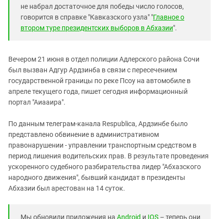
Южный Кавказ
не набрал достаточное для победы число голосов,
ЮФО
говорится в справке "Кавказского узла" "
Главное о
втором туре президентских выборов в Абхазии
".
Вечером 21 июня в отдел полиции Адлерского района Сочи
был вызван Адгур Ардзинба в связи с пересечением
государственной границы по реке Псоу на автомобиле в
апреле текущего года, пишет сегодня информационный
портал "Аиааира".
По данным телеграм-канала Respublica, Ардзинбе было
представлено обвинение в административном
правонарушении - управлении транспортным средством в
период лишения водительских прав. В результате проведения
ускоренного судебного разбирательства лидер "Абхазского
народного движения", бывший кандидат в президенты
Абхазии был арестован на 14 суток.
Мы обновили приложения на
Android
и
IOS
– теперь они