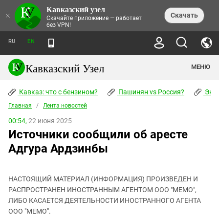
Кавказский узел
НОВОСТИ
×
Скачать
Скачайте приложение — работает
без VPN!
ЛЕНТА НОВОСТЕЙ
ТЕМЫ
ХРОНИКИ
RU
EN
ПРАВА ЧЕЛОВЕКА
ДАЙДЖЕСТ СМИ
ТРЕНДЫ
ПРЕСТУПНОСТЬ
АНОНСЫ СОБЫТИЙ
Кавказский Узел
МЕНЮ
КАВКАЗ: ЧТО С БЕНЗИНОМ?
КУЛЬТУРА
АНАЛИТИКА
ПАШИНЯН VS РОССИЯ?
КОНФЛИКТЫ
СТАТЬИ
Кавказ: что с бензином?
ЧЕРКЕССКИЙ ВОПРОС
Пашинян vs Россия?
Экок
ПОЛИТИКА
ЭНЦИКЛОПЕДИЯ
ДОКЛАДЫ
МИФЫ И ПРАВДА О ПОБЕДЕ
ОБЩЕСТВО
Главная
Абхазия
/
Лента новостей
СПРАВОЧНИК
ПУБЛИЦИСТИКА
СТАЛИНСКИЕ ДЕПОРТАЦИИ
ПРИРОДА И ЭКОЛОГИЯ
ФОРУМ
00:54,
22 июня 2025
Аджария
ПЕРСОНАЛИИ
ИНТЕРВЬЮ
ЭКОКАТАСТРОФА НА КУБАНИ
ПРОИСШЕСТВИЯ
Источники сообщили об аресте
КНИЖНАЯ ПОЛКА
Адыгея
СЕВЕРНЫЙ КАВКАЗ - СТАТИСТИКА
НАВОДНЕНИЕ НА СЕВЕРНОМ КАВКАЗЕ
БЛОГИ
ЭКОНОМИКА
ЖЕРТВ
Адгура Ардзинбы
НОРМАТИВНЫЕ АКТЫ
КРУШЕНИЕ СВЯЗЕЙ БАКУ И МОСКВЫ
Азербайджан
ТУРИЗМ
ДОКУМЕНТЫ ОРГАНИЗАЦИЙ
ВИДЕО
ИРАН: ВОЙНА РЯДОМ
Армения
ПОЛИТКОВСКАЯ И ЭСТЕМИРОВА
НАСТОЯЩИЙ МАТЕРИАЛ (ИНФОРМАЦИЯ) ПРОИЗВЕДЕН И
Астраханская область
ФОТОАЛЬБОМЫ
БОРЬБА КАДЫРОВА С
РАСПРОСТРАНЕН ИНОСТРАННЫМ АГЕНТОМ ООО "МЕМО",
ЯНГУЛБАЕВЫМИ
Волгоградская область
ЛИБО КАСАЕТСЯ ДЕЯТЕЛЬНОСТИ ИНОСТРАННОГО АГЕНТА
ГРУЗИЯ: ПРОТЕСТЫ ПОСЛЕ ВЫБОРОВ
ПОГОДА
ООО "МЕМО".
Грузия
КОГО КАВКАЗ ИЗВИНЯТЬСЯ