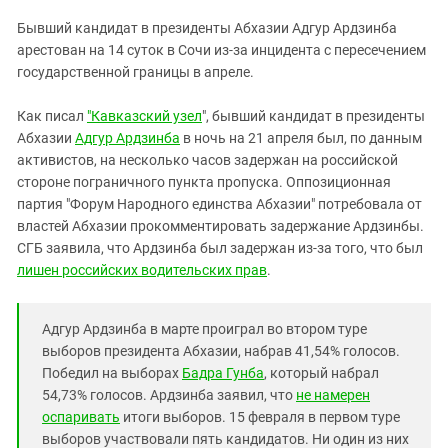
ЗАСТАВЛЯЕТ
Дагестан
Бывший кандидат в президенты Абхазии Адгур Ардзинба
КАВКАЗ ЗА ПАЛЕСТИНУ
Ингушетия
арестован на 14 суток в Сочи из-за инцидента с пересечением
ИНАКОМЫСЛИЕ В ЧЕЧНЕ
государственной границы в апреле.
Кабардино-Балкария
ПРЕСЛЕДОВАНИЕ АКТИВИСТОВ
МОБИЛИЗАЦИЯ И ПРОТЕСТЫ
Калмыкия
Как писал
"Кавказский узел
", бывший кандидат в президенты
Абхазии
Адгур Ардзинба
в ночь на 21 апреля был, по данным
Карачаево-Черкесия
активистов, на несколько часов задержан на российской
Краснодарский край
стороне пограничного пункта пропуска. Оппозиционная
Нагорный Карабах
партия "Форум Народного единства Абхазии" потребовала от
властей Абхазии прокомментировать задержание Ардзинбы.
Российская Федерация
СГБ заявила, что Ардзинба был задержан из-за того, что был
Ростовская область
лишен российских водительских прав
.
Северная Осетия - Алания
СКФО
Адгур Ардзинба в марте проиграл во втором туре
выборов президента Абхазии, набрав 41,54% голосов.
Ставропольский край
Победил на выборах
Бадра Гунба
, который набрал
Чечня
54,73% голосов. Ардзинба заявил, что
не намерен
оспаривать
итоги выборов. 15 февраля в первом туре
Южная Осетия
выборов участвовали пять кандидатов. Ни один из них