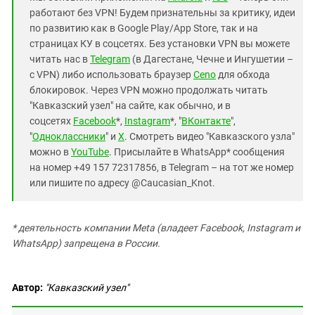
работают без VPN! Будем признательны за критику, идеи
по развитию как в Google Play/App Store, так и на
страницах КУ в соцсетях. Без установки VPN вы можете
читать нас в
Telegram
(в Дагестане, Чечне и Ингушетии –
с VPN) либо использовать браузер
Ceno
для обхода
блокировок. Через VPN можно продолжать читать
"Кавказский узел" на сайте, как обычно, и в
соцсетях
Facebook
*,
Instagram
*, "
ВКонтакте
",
"
Одноклассники
" и
X
. Смотреть видео "Кавказского узла"
можно в
YouTube
. Присылайте в WhatsApp* сообщения
на номер +49 157 72317856, в Telegram – на тот же номер
или пишите по адресу @Caucasian_Knot.
* деятельность компании Meta (владеет Facebook, Instagram и
WhatsApp) запрещена в России.
Автор:
"Кавказский узел"