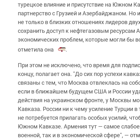
турецкое влияние и присутствие на Южном Кав
партнерство с Грузией и Азербайджаном. Но и
не только в близких отношениях лидеров дву
сохранить доступ к нефтегазовым ресурсам 
экономических проблем, которые могли бы воз
отметила она
.
При этом не исключено, что время для подпи
концу, полагает она. "До сих пор успехи кав
связаны с тем, что Москва отвлеклась на со
если в ближайшем будущем США и России уда
действия на украинском фронте, у Москвы мо
Кавказа. России ни к чему усиление Турции в
не потребуется прилагать особых усилий, чт
Южном Кавказе. Армения тут — самое слабое 
военной, так и в экономической сфере", — от