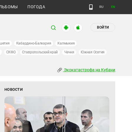
ЛЬБОМЫ
ПОГОДА
RU
EN
ВОЙТИ
шетия
Кабардино-Балкария
Калмыкия
СКФО
Ставропольский край
Чечня
Южная Осетия
Экокатастрофа на Кубани
НОВОСТИ