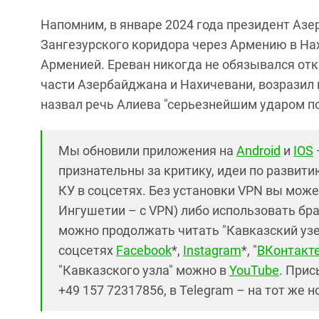
Напомним, в январе 2024 года президент Аз
Зангезурского коридора через Армению в На
Арменией. Ереван никогда не обязывался отк
части Азербайджана и Нахичевани, возразил
назвал речь Алиева "серьезнейшим ударом по
Мы обновили приложения на
Android
и
IOS
признательны за критику, идеи по развитию 
КУ в соцсетях. Без установки VPN вы може
Ингушетии – с VPN) либо использовать бр
можно продолжать читать "Кавказский узел"
соцсетях
Facebook
*,
Instagram
*, "
ВКонтакт
"Кавказского узла" можно в
YouTube
. Прис
+49 157 72317856, в Telegram – на тот же 