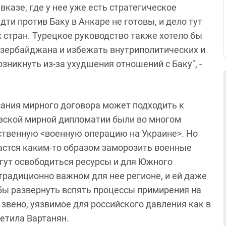
казе, где у нее уже есть стратегическое
дти против Баку в Анкаре не готовы, и дело тут
х стран. Турецкое руководство также хотело бы
Азербайджана и избежать внутриполитических и
никнуть из-за ухудшения отношений с Баку", -
сания мирного договора может подходить к
казской мирной дипломатии были во многом
бственную <военную операцию на Украине>. Но
стся каким-то образом заморозить военные
гут освободиться ресурсы и для Южного
 традиционно важном для нее регионе, и ей даже
обы развернуть вспять процессы примирения на
звено, уязвимое для российского давления как в
метила Вартанян.