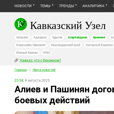
НОВОСТИ
ТЕМЫ
ТРЕНДЫ
АНАЛИТИКА
Кавказский Узел
Абхазия
Аджария
Адыгея
Азербайджан
Армения
А
Карачаево-Черкесия
Краснодарский край
Нагорный Карабах
Южный Кавказ
ЮФО
Кавказ: что с бензином?
Главная
/
Лента новостей
23:58,
8 августа 2025
Алиев и Пашинян дого
боевых действий