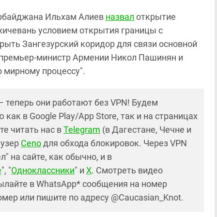
ербайджана Ильхам Алиев
назвал
открытие
хичевань условием открытия границы с
рыть Зангезурский коридор для связи основной
 премьер-министр Армении Никол Пашинян и
 мирному процессу".
– теперь они работают без VPN! Будем
как в Google Play/App Store, так и на страницах
те читать нас в
Telegram
(в Дагестане, Чечне и
аузер
Ceno
для обхода блокировок. Через VPN
 на сайте, как обычно, и в
е
", "
Одноклассники
" и
X
. Смотреть видео
ылайте в WhatsApp* сообщения на номер
номер или пишите по адресу @Caucasian_Knot.