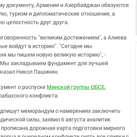
му документу, Армения и Азербайджан обязуются
лю, туризм и дипломатические отношения, а
ю целостность друг друга.
оговоренность "великим достижением", а Алиева
ые войдут в историю". "Сегодня мы
ня мы пишем новую великую историю", -
 "Мы закладываем фундамент для лучшей
- сказал Никол Пашинян.
кумент о роспуске
Минской группы ОБСЕ
,
арабахского конфликта.
подпишут меморандум о намерениях заключить
дической силы, заявил 6 августа аналитик
т прописана дорожная карта подготовки мирного
творца в очередном конфликте снять все сливки с