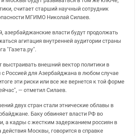
 и Москвы будут развиваться в том же ключе,
тики, считает старший научный сотрудник
зопасности МГИМО Николай Силаев.
ей, азербайджанские власти будут продолжать
жаться агитация внутренней аудитории страны
а "Газета.ру".
т выстраивать внешний вектор политики в
 с Россией для Азербайджана в любом случае
 итоге эти риски или все же вернется к той форме
ейчас", — отметил Силаев.
ений двух стран стали этнические облавы в
рбайджане. Баку обвиняет власти РФ во
, а кадры с жестким задержанием россиян в
 действия Москвы, говорится в справке