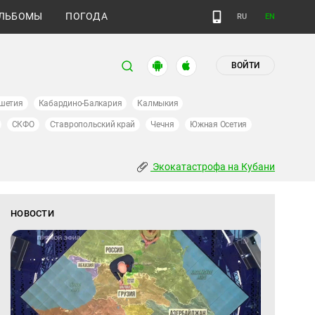
ЛЬБОМЫ
ПОГОДА
RU
EN
ВОЙТИ
шетия
Кабардино-Балкария
Калмыкия
СКФО
Ставропольский край
Чечня
Южная Осетия
Экокатастрофа на Кубани
НОВОСТИ