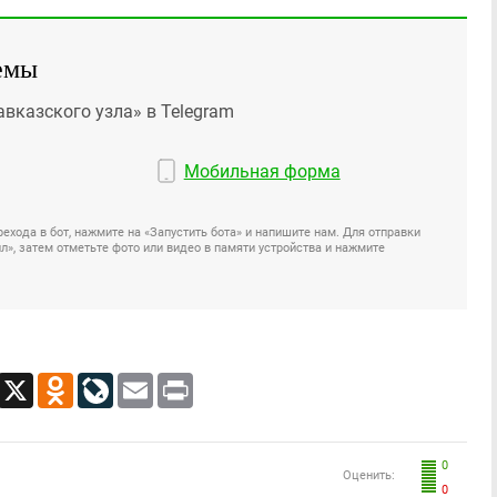
емы
авказского узла» в Telegram
Мобильная форма
ехода в бот, нажмите на «Запустить бота» и напишите нам. Для отправки
», затем отметьте фото или видео в памяти устройства и нажмите
App
Viber
X
Odnoklassniki
LiveJournal
Email
Print
0
Оценить:
0