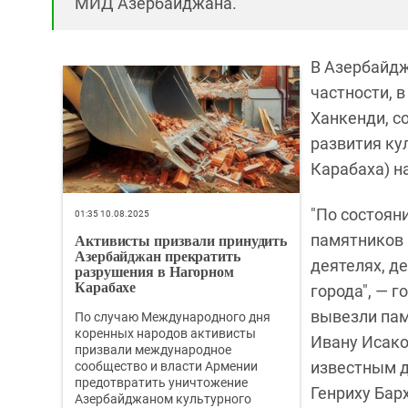
МИД Азербайджана.
В Азербайдж
частности, 
Ханкенди, с
развития ку
Карабаха) на
"По состояни
01:35 10.08.2025
Активисты призвали принудить
памятников 
Азербайджан прекратить
деятелях, д
разрушения в Нагорном
Карабахе
города", — г
вывезли пам
По случаю Международного дня
коренных народов активисты
Ивану Исако
призвали международное
известным д
сообщество и власти Армении
предотвратить уничтожение
Генриху Бар
Азербайджаном культурного