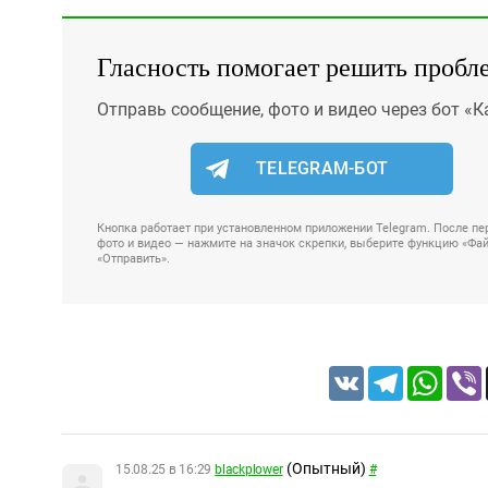
Гласность помогает решить пробл
Отправь сообщение, фото и видео через бот «К
TELEGRAM-БОТ
Кнопка работает при установленном приложении Telegram. После пер
фото и видео — нажмите на значок скрепки, выберите функцию «Файл
«Отправить».
VK
Telegram
Whats
(Опытный)
15.08.25 в 16:29
blackplower
#