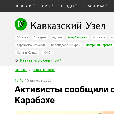
НОВОСТИ
ТЕМЫ
ТРЕНДЫ
АНАЛИТИКА
Кавказский Узел
Абхазия
Аджария
Адыгея
Азербайджан
Армения
А
Карачаево-Черкесия
Краснодарский край
Нагорный Карабах
Южный Кавказ
ЮФО
Кавказ: что с бензином?
Главная
/
Лента новостей
13:40,
15 августа 2025
Активисты сообщили о
Карабахе