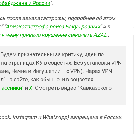
рбайджана и России
".
ь после авиакатастрофы, подробнее об этом
" "
Авиакатастрофа рейса Баку-Грозный
" и в
 к чему привело крушение самолета АZAL
".
! Будем признательны за критику, идеи по
и на страницах КУ в соцсетях. Без установки VPN
ане, Чечне и Ингушетии – с VPN). Через VPN
 на сайте, как обычно, и в соцсетях
лассники
" и
X
. Смотреть видео "Кавказского
ook, Instagram и WhatsApp) запрещена в России.