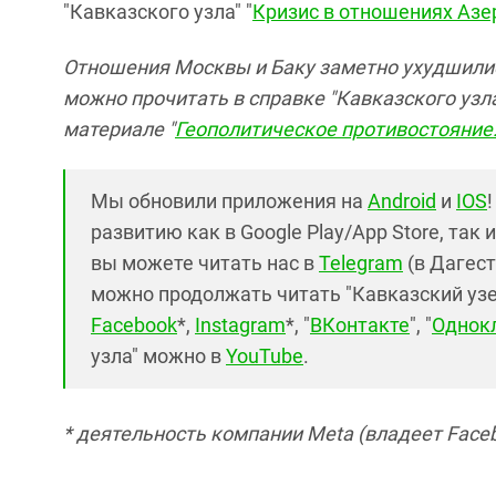
"Кавказского узла" "
Кризис в отношениях Азе
Отношения Москвы и Баку заметно ухудшилис
можно прочитать в справке "Кавказского узла
материале "
Геополитическое противостояние:
Мы обновили приложения на
Android
и
IOS
развитию как в Google Play/App Store, так 
вы можете читать нас в
Telegram
(в Дагест
можно продолжать читать "Кавказский узел"
Facebook
*,
Instagram
*, "
ВКонтакте
", "
Однок
узла" можно в
YouTube
.
* деятельность компании Meta (владеет Faceb