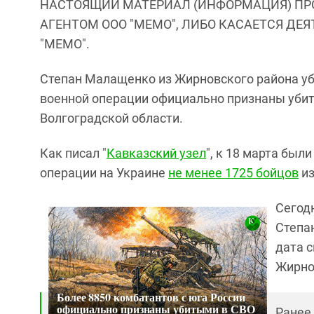
НАСТОЯЩИЙ МАТЕРИАЛ (ИНФОРМАЦИЯ) ПР
АГЕНТОМ ООО "МЕМО", ЛИБО КАСАЕТСЯ ДЕ
"МЕМО".
Степан Малащенко из Жирновского района уби
военной операции официально признаны убит
Волгоградской области.
Как писал "
Кавказский узел
", к 18 марта бы
операции на Украине
не менее 1725 бойцов
из
Сегод
Степа
дата 
Жирно
Более 8850 комбатантов с юга России
официально признаны убитыми в СВО
Ранее