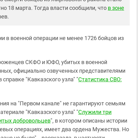
но 18 марта. Тогда власти сообщили, что
в зоне
ев.
и в военной операции не менее 1726 бойцов из
уроженцев СКФО и ЮФО, убитых в военной
анных, официально озвученных представителями
 справке "Кавказского узла" "
Статистика СВО:
ния на "Первом канале" не гарантируют семьям
атериале "Кавказского узла" "
Служили три
битых добровольцев
", в котором описаны истории
оевых операциях, имеет два ордена Мужества. Но
но не было", - рассказала, в частности,