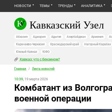
НОВОСТИ
ТЕМЫ
ТРЕНДЫ
АНАЛИТИКА
Кавказский Узел
Абхазия
Аджария
Адыгея
Азербайджан
Армения
А
Карачаево-Черкесия
Краснодарский край
Нагорный Карабах
Южный Кавказ
ЮФО
Кавказ: что с бензином?
Главная
/
Лента новостей
10:39,
19 марта 2026
Комбатант из Волгогра
военной операции