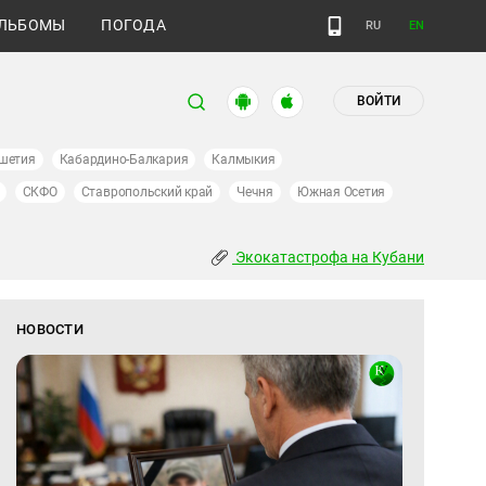
ЛЬБОМЫ
ПОГОДА
RU
EN
ВОЙТИ
шетия
Кабардино-Балкария
Калмыкия
СКФО
Ставропольский край
Чечня
Южная Осетия
Экокатастрофа на Кубани
НОВОСТИ