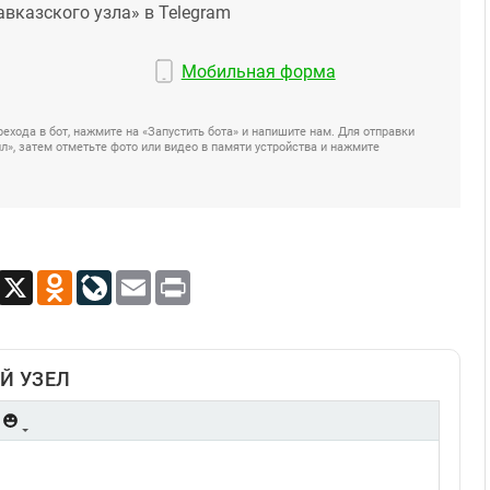
авказского узла» в Telegram
Мобильная форма
ехода в бот, нажмите на «Запустить бота» и напишите нам. Для отправки
», затем отметьте фото или видео в памяти устройства и нажмите
App
Viber
X
Odnoklassniki
LiveJournal
Email
Print
Й УЗЕЛ