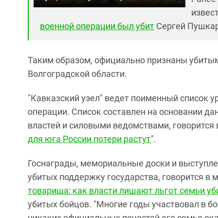
извест
военной операции был убит
Сергей Пушкар
Таким образом, официально признаны убитым
Волгоградской области.
"Кавказский узел" ведет поименный список 
операции. Список составлен на основании д
властей и силовыми ведомствами, говорится в
для юга России потери растут
".
Госнаграды, мемориальные доски и выступле
убитых поддержку государства, говорится в м
товарища: как власти лишают льгот семьи у
убитых бойцов. "Многие годы участвовал в б
никаких официальных почестей его семье оказа