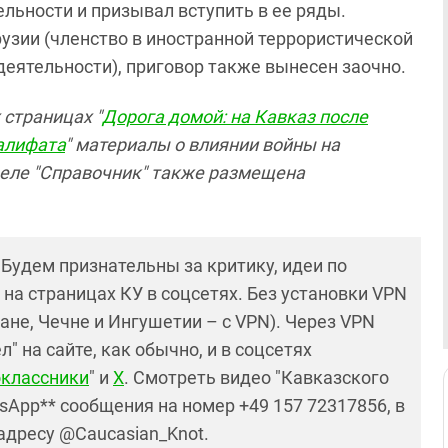
ельности и призывал вступить в ее ряды.
рузии (членство в иностранной террористической
деятельности), приговор также вынесен заочно.
 страницах "
Дорога домой: на Кавказ после
алифата
" материалы о влиянии войны на
деле "Справочник" также размещена
! Будем признательны за критику, идеи по
и на страницах КУ в соцсетях. Без установки VPN
ане, Чечне и Ингушетии – с VPN). Через VPN
 на сайте, как обычно, и в соцсетях
классники
" и
X
. Смотреть видео "Кавказского
sApp** сообщения на номер +49 157 72317856, в
 адресу @Caucasian_Knot.