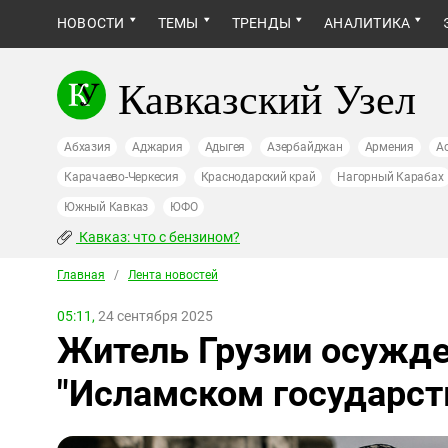
НОВОСТИ
ТЕМЫ
ТРЕНДЫ
АНАЛИТИКА
Кавказский Узел
Абхазия
Аджария
Адыгея
Азербайджан
Армения
А
Карачаево-Черкесия
Краснодарский край
Нагорный Карабах
Южный Кавказ
ЮФО
Кавказ: что с бензином?
Главная
/
Лента новостей
05:11,
24 сентября 2025
Житель Грузии осужде
"Исламском государст