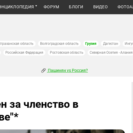
ЭНЦИКЛОПЕДИЯ
ФОРУМ
БЛОГИ
ВИДЕО
ФОТОА
страханская область
Волгоградская область
Грузия
Дагестан
Ингу
Российская Федерация
Ростовская область
Северная Осетия - Алания
Пашинян vs Россия?
н за членство в
ве"*