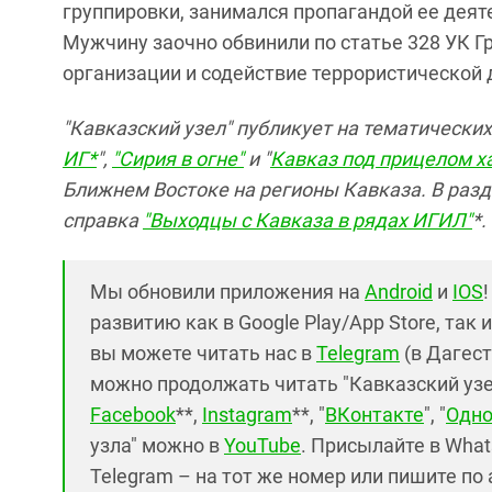
группировки, занимался пропагандой ее деят
Мужчину заочно обвинили по статье 328 УК Г
организации и содействие террористической 
"Кавказский узел" публикует на тематических
ИГ*
",
"Сирия в огне"
и "
Кавказ под прицелом х
Ближнем Востоке на регионы Кавказа. В раз
справка
"Выходцы с Кавказа в рядах ИГИЛ"
*.
Мы обновили приложения на
Android
и
IOS
развитию как в Google Play/App Store, так 
вы можете читать нас в
Telegram
(в Дагест
можно продолжать читать "Кавказский узел"
Facebook
**,
Instagram
**, "
ВКонтакте
", "
Одно
узла" можно в
YouTube
. Присылайте в What
Telegram – на тот же номер или пишите по