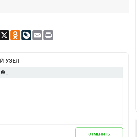
App
Viber
X
Odnoklassniki
LiveJournal
Email
Print
Й УЗЕЛ
ОТМЕНИТЬ