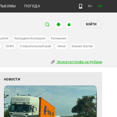
ЛЬБОМЫ
ПОГОДА
RU
EN
ВОЙТИ
шетия
Кабардино-Балкария
Калмыкия
СКФО
Ставропольский край
Чечня
Южная Осетия
Экокатастрофа на Кубани
НОВОСТИ