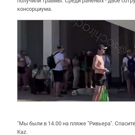
получили травмы. Среди раненых - двое сотр
консорциума.
"Мы были в 14.00 на пляже "Ривьера". Спасител
Kaz.