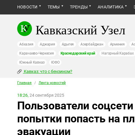
НОВОСТИ
ТЕМЫ
ТРЕНДЫ
АНАЛИТИКА
Кавказский Узел
Абхазия
Аджария
Адыгея
Азербайджан
Армения
А
Карачаево-Черкесия
Краснодарский край
Нагорный Карабах
Южный Кавказ
ЮФО
Кавказ: что с бензином?
Главная
/
Лента новостей
18:26,
24 сентября 2025
Пользователи соцсети
попытки попасть на п
эвакуации