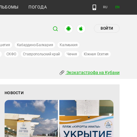
ЛЬБОМЫ
ПОГОДА
RU
EN
ВОЙТИ
шетия
Кабардино-Балкария
Калмыкия
СКФО
Ставропольский край
Чечня
Южная Осетия
Экокатастрофа на Кубани
НОВОСТИ