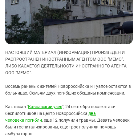
ЗАСТАВЛЯЕТ
Дагестан
КАВКАЗ ЗА ПАЛЕСТИНУ
Ингушетия
ИНАКОМЫСЛИЕ В ЧЕЧНЕ
Кабардино-Балкария
ПРЕСЛЕДОВАНИЕ АКТИВИСТОВ
МОБИЛИЗАЦИЯ И ПРОТЕСТЫ
Калмыкия
Карачаево-Черкесия
НАСТОЯЩИЙ МАТЕРИАЛ (ИНФОРМАЦИЯ) ПРОИЗВЕДЕН И
Краснодарский край
РАСПРОСТРАНЕН ИНОСТРАННЫМ АГЕНТОМ ООО "МЕМО",
Нагорный Карабах
ЛИБО КАСАЕТСЯ ДЕЯТЕЛЬНОСТИ ИНОСТРАННОГО АГЕНТА
Российская Федерация
ООО "МЕМО".
Ростовская область
Восемь раненых жителей Новороссийска и Туапсе остаются в
Северная Осетия - Алания
больницах. Семьям двух погибших обещаны компенсации.
СКФО
Как писал "
Кавказский узел
", 24 сентября после атаки
Ставропольский край
беспилотников на центр Новороссийска
два
Чечня
человека погибли
, еще 12 получили травмы. Девять человек
были госпитализированы, еще трое получили помощь
Южная Осетия
амбулаторно.