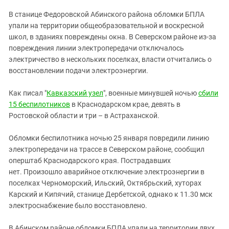
ЗАСТАВЛЯЕТ
Дагестан
В станице Федоровской Абинского района обломки БПЛА
КАВКАЗ ЗА ПАЛЕСТИНУ
Ингушетия
упали на территории общеобразовательной и воскресной
ИНАКОМЫСЛИЕ В ЧЕЧНЕ
школ, в зданиях повреждены окна. В Северском районе из-за
Кабардино-Балкария
ПРЕСЛЕДОВАНИЕ АКТИВИСТОВ
повреждения линии электропередачи отключалось
МОБИЛИЗАЦИЯ И ПРОТЕСТЫ
Калмыкия
электричество в нескольких поселках, власти отчитались о
восстановлении подачи электроэнергии.
Карачаево-Черкесия
Краснодарский край
Как писал "
Кавказский узел
", военные минувшей ночью
сбили
Нагорный Карабах
15 беспилотников
в Краснодарском крае, девять в
Ростовской области и три – в Астраханской.
Российская Федерация
Ростовская область
Обломки беспилотника ночью 25 января повредили линию
электропередачи на трассе в Северском районе, сообщил
Северная Осетия - Алания
оперштаб Краснодарского края. Пострадавших
СКФО
нет. Произошло аварийное отключение электроэнергии в
поселках Черноморский, Ильский, Октябрьский, хуторах
Ставропольский край
Карский и Кипячий, станице Дербетской, однако к 11.30 мск
Чечня
электроснабжение было восстановлено.
Южная Осетия
В Абинском районе обломки БПЛА упали на территории двух