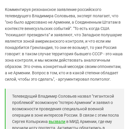
Комментируя резонансное заявление российского
телеведущего Владимира Соловьева, эксперт полагает, что
"оно было адресовано не Армении, а Соединенным Штатам в
контексте венесуэльских событий". "То есть когда США
"похищают президента" и заявляют, что Западное полушарие
является зоной американского контроля, и что если им
понадобится Гренландия, то они ее возьмут, то уже Россия
говорит: в таком случае территория бывшего СССР - это наша
зона контроля, и мы можем действовать аналогичным
образом. Это очень конкретный месседж своим оппонентам,
а не Армении. Вопрос в том, кто и в какой степени обладает
силой, чтобы это сделать", - аргументировал политолог.
Телеведущий Владимир Соловьев назвал "гигантской
проблемой" возможную "потерю Армении" и заявил о
возможности проведения специальной военной
операции в зоне интересов России. В связи с этим посла
Сергея Копыркина
вызвали
в МИД Армении, где ему
вручили ноту протеста. Активисты обратились в