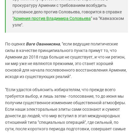
прокуратуру Армении с требованием возбудить
уголовное дело против Соловьева, говорится в справке
"
Армения против Владимира Соловьева
" на "Кавказском
узле".
По оценке
Ваге Ованнисяна
, "если ведущие политические
силы в качестве принципиального пункта примут то, что
Армении до 2018 года больше не существует, и что ни регион,
ни мир уже не являются прежними, это станет хорошей
основой для начала послевоенного восстановления Армении,
исходя из существующих реалий".
"Если удастся объяснить избирателям, что прежде всего
требуется выбор, и лишь затем - голосование, то до июня мы
получим существенное изменение общественной атмосферы.
Если наши электоральные элиты сами осознают и сумеют
донести до людей, что мир вступил в этап международных
отношений типа "специальных операций", где сильный, по
сути, после короткого периода подготовки, совершает самые