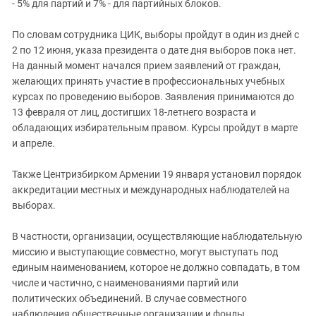
Южный Кавказ
- 5% для партий и 7% - для партийных блоков.
ЮФО
По словам сотрудника ЦИК, выборы пройдут в один из дней с
2 по 12 июня, указа президента о дате дня выборов пока нет.
На данный момент начался прием заявлений от граждан,
желающих принять участие в профессиональных учебных
курсах по проведению выборов. Заявления принимаются до
13 февраля от лиц, достигших 18-летнего возраста и
обладающих избирательным правом. Курсы пройдут в марте
и апреле.
Также Центризбирком Армении 19 января установил порядок
аккредитации местных и международных наблюдателей на
выборах.
В частности, организации, осуществляющие наблюдательную
миссию и выступающие совместно, могут выступать под
единым наименованием, которое не должно совпадать, в том
числе и частично, с наименованиями партий или
политических объединений. В случае совместного
наблюдения общественные организации и фонды