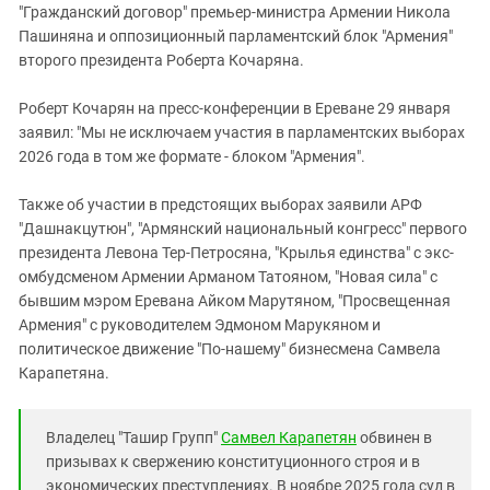
"Гражданский договор" премьер-министра Армении Никола
Пашиняна и оппозиционный парламентский блок "Армения"
второго президента Роберта Кочаряна.
Роберт Кочарян на пресс-конференции в Ереване 29 января
заявил: "Мы не исключаем участия в парламентских выборах
2026 года в том же формате - блоком "Армения".
Также об участии в предстоящих выборах заявили АРФ
"Дашнакцутюн", "Армянский национальный конгресс" первого
президента Левона Тер-Петросяна, "Крылья единства" с экс-
омбудсменом Армении Арманом Татояном, "Новая сила" с
бывшим мэром Еревана Айком Марутяном, "Просвещенная
Армения" с руководителем Эдмоном Марукяном и
политическое движение "По-нашему" бизнесмена Самвела
Карапетяна.
Владелец "Ташир Групп"
Самвел Карапетян
обвинен в
призывах к свержению конституционного строя и в
экономических преступлениях. В ноябре 2025 года суд в