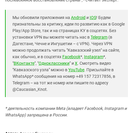
послевоенное восстановление страны", - считает эксперт.
Мы обновили приложения на
Android
и
IOS
! Будем
признательны за критику, идеи по развитию как в Google
Play/App Store, так и на страницах КУ в соцсетях. Без
установки VPN вы можете читать нас в
Telegram
(в
Дагестане, Чечне и Ингушетии – с VPN). Через VPN
можно продолжать читать "Кавказский узел" на сайте,
как обычно, и в соцсетях
Facebook
*,
Instagram
*,
"
ВКонтакте
", "
Одноклассники
" и
X
. Смотреть видео
"Кавказского узла" можно в
YouTube
. Присылайте в
WhatsApp* сообщения на номер +49 157 72317856, в
Telegram – на тот же номер или пишите по адресу
@Caucasian_Knot.
* деятельность компании Meta (владеет Facebook, Instagram и
WhatsApp) запрещена в России.