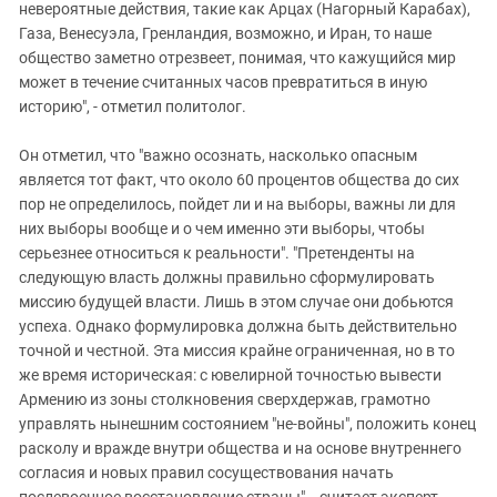
невероятные действия, такие как Арцах (Нагорный Карабах),
Газа, Венесуэла, Гренландия, возможно, и Иран, то наше
общество заметно отрезвеет, понимая, что кажущийся мир
может в течение считанных часов превратиться в иную
историю", - отметил политолог.
Он отметил, что "важно осознать, насколько опасным
является тот факт, что около 60 процентов общества до сих
пор не определилось, пойдет ли и на выборы, важны ли для
них выборы вообще и о чем именно эти выборы, чтобы
серьезнее относиться к реальности". "Претенденты на
следующую власть должны правильно сформулировать
миссию будущей власти. Лишь в этом случае они добьются
успеха. Однако формулировка должна быть действительно
точной и честной. Эта миссия крайне ограниченная, но в то
же время историческая: с ювелирной точностью вывести
Армению из зоны столкновения сверхдержав, грамотно
управлять нынешним состоянием "не-войны", положить конец
расколу и вражде внутри общества и на основе внутреннего
согласия и новых правил сосуществования начать