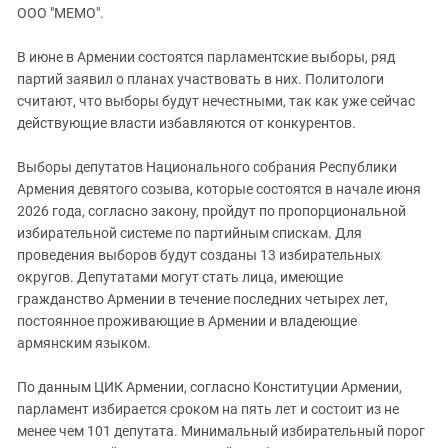
ЗАСТАВЛЯЕТ
ООО "МЕМО".
Дагестан
КАВКАЗ ЗА ПАЛЕСТИНУ
Ингушетия
ИНАКОМЫСЛИЕ В ЧЕЧНЕ
В июне в Армении состоятся парламентские выборы, ряд
партий заявил о планах участвовать в них. Политологи
Кабардино-Балкария
ПРЕСЛЕДОВАНИЕ АКТИВИСТОВ
считают, что выборы будут нечестными, так как уже сейчас
МОБИЛИЗАЦИЯ И ПРОТЕСТЫ
Калмыкия
действующие власти избавляются от конкурентов.
Карачаево-Черкесия
Выборы депутатов Национального собрания Республики
Краснодарский край
Армения девятого созыва, которые состоятся в начале июня
Нагорный Карабах
2026 года, согласно закону, пройдут по пропорциональной
избирательной системе по партийным спискам. Для
Российская Федерация
проведения выборов будут созданы 13 избирательных
Ростовская область
округов. Депутатами могут стать лица, имеющие
Северная Осетия - Алания
гражданство Армении
в течение последних четырех лет,
постоянное проживающие в Армении и владеющие
СКФО
армянским языком.
Ставропольский край
По данным ЦИК Армении, согласно Конституции Армении,
Чечня
парламент избирается сроком на пять лет и состоит из не
Южная Осетия
менее чем 101 депутата. Минимальный избирательный порог