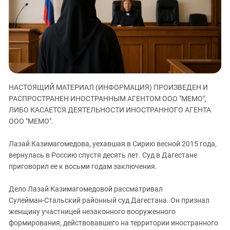
ЗАСТАВЛЯЕТ
Дагестан
КАВКАЗ ЗА ПАЛЕСТИНУ
Ингушетия
ИНАКОМЫСЛИЕ В ЧЕЧНЕ
Кабардино-Балкария
ПРЕСЛЕДОВАНИЕ АКТИВИСТОВ
МОБИЛИЗАЦИЯ И ПРОТЕСТЫ
Калмыкия
Карачаево-Черкесия
НАСТОЯЩИЙ МАТЕРИАЛ (ИНФОРМАЦИЯ) ПРОИЗВЕДЕН И
Краснодарский край
РАСПРОСТРАНЕН ИНОСТРАННЫМ АГЕНТОМ ООО "МЕМО",
Нагорный Карабах
ЛИБО КАСАЕТСЯ ДЕЯТЕЛЬНОСТИ ИНОСТРАННОГО АГЕНТА
Российская Федерация
ООО "МЕМО".
Ростовская область
Лазай Казимагомедова, уехавшая в Сирию весной 2015 года,
Северная Осетия - Алания
вернулась в Россию спустя десять лет. Суд в Дагестане
приговорил ее к восьми годам заключения.
СКФО
Ставропольский край
Дело Лазай Казимагомедовой рассматривал
Чечня
Сулейман‑Стальский районный суд Дагестана. Он признал
женщину участницей незаконного вооруженного
Южная Осетия
формирования, действовавшего на территории иностранного