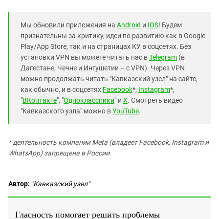
Мы обновили приложения на
Android
и
IOS
! Будем
признательны за критику, идеи по развитию как в Google
Play/App Store, так и на страницах КУ в соцсетях. Без
установки VPN вы можете читать нас в
Telegram
(в
Дагестане, Чечне и Ингушетии – с VPN). Через VPN
можно продолжать читать "Кавказский узел" на сайте,
как обычно, и в соцсетях
Facebook
*,
Instagram
*,
"
ВКонтакте
", "
Одноклассники
" и
X
. Смотреть видео
"Кавказского узла" можно в
YouTube
.
* деятельность компании Meta (владеет Facebook, Instagram и
WhatsApp) запрещена в России.
Автор:
"Кавказский узел"
Гласность помогает решить проблемы