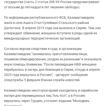
Южный Кавказ
государства (часть 2 статьи 208 УК России предусматривает
от восьми до пятнадцати лет лишения свободы).
ЮФО
По информации республиканского ФСБ, Казимагомедова
жила в селе Ашага-Стал Сулейман-Стальского района
Дагестана. В апреле 2015 года она выехала в Сирию. Там, как
утверждает обвинение, женщина вступила в ряды одной из
международных террористических организаций.
Согласно версии следствия и суда, в организации
Казимагомедова "занималась приготовлением пищи,
пошивом обмундирования, уходом за ранеными" и оказывала
иную помощь боевикам. "После ликвидации НВФ женщина
перебралась в лагерь для беженцев в Сирии, откуда в апреле
2025 года вернулась в Россию", - цитирует сообщение
спецслужбы 5 февраля Южная служба новостей.
Казимагомедова некоторое время находилась в сирийском
лагере для перемещенных лиц "Аль‑Хол", а в Россию
вернулась через Турцию, уточняет издание "Молодежь
Дагестана".