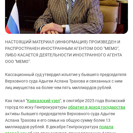
ЗАСТАВЛЯЕТ
Дагестан
КАВКАЗ ЗА ПАЛЕСТИНУ
Ингушетия
ИНАКОМЫСЛИЕ В ЧЕЧНЕ
Кабардино-Балкария
ПРЕСЛЕДОВАНИЕ АКТИВИСТОВ
МОБИЛИЗАЦИЯ И ПРОТЕСТЫ
Калмыкия
НАСТОЯЩИЙ МАТЕРИАЛ (ИНФОРМАЦИЯ) ПРОИЗВЕДЕН И
Карачаево-Черкесия
РАСПРОСТРАНЕН ИНОСТРАННЫМ АГЕНТОМ ООО "МЕМО",
Краснодарский край
ЛИБО КАСАЕТСЯ ДЕЯТЕЛЬНОСТИ ИНОСТРАННОГО АГЕНТА
Нагорный Карабах
ООО "МЕМО".
Российская Федерация
Кассационный суд утвердил изъятие у бывшего председателя
Ростовская область
Верховного суда Адыгеи Аслана Трахова и связанных с ним
лиц имущества на более чем пять миллиардов рублей.
Северная Осетия - Алания
СКФО
Как писал "
Кавказский узел
", в сентябре 2025 года Волжский
Ставропольский край
горсуд по иску Генпрокуратуры
обратил в доход государства
активы бывшего председателя Верховного суда Адыгеи
Чечня
Аслана Трахова и его семьи на общую сумму более 13
Южная Осетия
миллиардов рублей. В декабре Генпрокуратура
подала