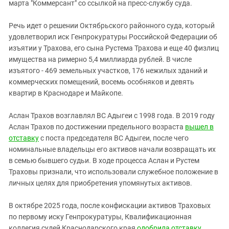
марта "Коммерсант" со ссылкой на пресс-службу суда.
Речь идет о решении Октябрьского районного суда, который
удовлетворил иск Генпрокуратуры Российской Федерации об
изъятии у Трахова, его сына Рустема Трахова и еще 40 физлиц
имущества на римерно 5,4 миллиарда рублей. В числе
изъятого - 469 земельных участков, 176 нежилых зданий и
коммерческих помещений, восемь особняков и девять
квартир в Краснодаре и Майкопе.
Аслан Трахов возглавлял ВС Адыгеи с 1998 года. В 2019 году
Аслан Трахов по достижении предельного возраста
вышел в
отставку
с поста председателя ВС Адыгеи, после чего
номинальные владельцы его активов начали возвращать их
в семью бывшего судьи. В ходе процесса Аслан и Рустем
Траховы признали, что использовали служебное положение в
личных целях для приобретения упомянутых активов.
В октябре 2025 года, после конфискации активов Траховых
по первому иску Генпрокуратуры, Квалификационная
коллегия судей Краснодарского края
одобрила отставку