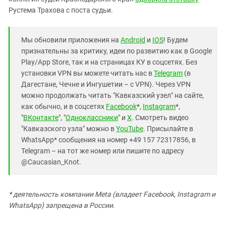
Рустема Трахова с поста судьи.
Мы обновили приложения на
Android
и
IOS
! Будем
признательны за критику, идеи по развитию как в Google
Play/App Store, так и на страницах КУ в соцсетях. Без
установки VPN вы можете читать нас в
Telegram
(в
Дагестане, Чечне и Ингушетии – с VPN). Через VPN
можно продолжать читать "Кавказский узел" на сайте,
как обычно, и в соцсетях
Facebook
*,
Instagram
*,
"
ВКонтакте
", "
Одноклассники
" и
X
. Смотреть видео
"Кавказского узла" можно в
YouTube
. Присылайте в
WhatsApp* сообщения на номер +49 157 72317856, в
Telegram – на тот же номер или пишите по адресу
@Caucasian_Knot.
* деятельность компании Meta (владеет Facebook, Instagram и
WhatsApp) запрещена в России.