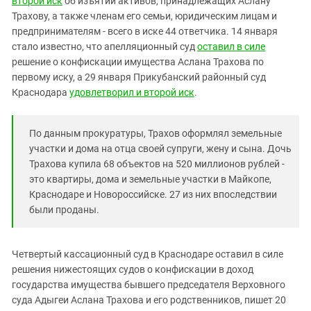
второй иск
об изъятии активов, принадлежащих Аслану
Южный Кавказ
Трахову, а также членам его семьи, юридическим лицам и
ЮФО
предпринимателям - всего в иске 44 ответчика. 14 января
стало известно, что апелляционный суд
оставил в силе
решение о конфискации имущества Аслана Трахова по
первому иску, а 29 января Прикубанский районный суд
Краснодара
удовлетворил и второй иск
.
По данным прокуратуры, Трахов оформлял земельные
участки и дома на отца своей супруги, жену и сына. Дочь
Трахова купила 68 объектов на 520 миллионов рублей -
это квартиры, дома и земельные участки в Майкопе,
Краснодаре и Новороссийске. 27 из них впоследствии
были проданы.
Четвертый кассационный суд в Краснодаре оставил в силе
решения нижестоящих судов о конфискации в доход
государства имущества бывшего председателя Верховного
суда Адыгеи Аслана Трахова и его родственников, пишет 20