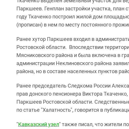
Ткаченко выделен земельный участок для вед
Паркшеев. Генплан застройки участка, план 
году Ткаченко построил жилой дом площадью 
(прописан) в нем по месту постоянного прожи
Ранее хутор Паркшеев входил в администра
Ростовской области. Впоследствии территори
Мясниковского района и была включена в гра
администрации Неклиновского района заявили,
района, но в составе населенных пунктов райо
Ранее председатель Следкома России Алекса
прав донского пенсионера Виктора Ткаченко,
Паркшеев Ростовской области. Следственные
по статье "Халатность", говорится в публикац
"
Кавказский узел
" также писал, что жители п