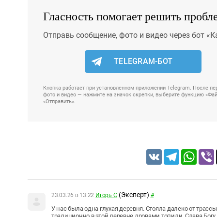
Гласность помогает решить пробл
Отправь сообщение, фото и видео через бот «К
TELEGRAM-БОТ
Кнопка работает при установленном приложении Telegram. После пер
фото и видео — нажмите на значок скрепки, выберите функцию «Файл
«Отправить».
VK
Telegram
Whats
(Эксперт)
23.03.26 в 13:22
Игорь С
#
У нас была одна глухая деревня. Стояла далеко от трасс
традиционно в этой деревне дровами топили. Слава Богу 