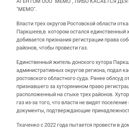
АГЕНТОМ ООО "МЕМО", ЛИБО КАСАЕТСЯ ДЕ
"МЕМО".
Власти трех округов Ростовской области от
Паркшеев,в котором остался единственный ж
добивается признания регистрации права соб
районов, чтобы провести газ.
Единственный житель донского хутора Паркш
административных округов региона, подал к
ростовского областного суда. Ранее облсуд 
признавшего за хуторянином право регистрац
расположенный на стыке трех районов. Хутор
газ из-за того, что власти не видят поселени
документы, подтверждающие принадлежность 
Ткаченко с 2022 года пытается провести в до