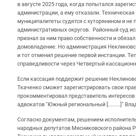
в августе 2025 года, когда попытался зареги
администрации, а ему отказали. Техническая
муниципалитеты судятся с хуторянином и не 
административных округов. Районный суд ис
признал за ним право собственности и обяза
домовладение. Но администрация Неклиновск
и тот отменил решение первой инстанции. Те
справедливости через Четвертый кассационн
Если кассация поддержит решение Неклиновск
Ткаченко сможет зарегистрировать свои права
прокомментировал представитель интересов 
адвокатов "Южный региональный [........]" Вл
Согласно документам, решением исполнитель
народных депутатов Мясниковского района Ро