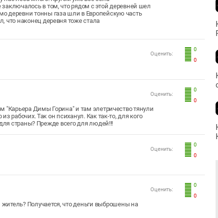
е заключалось в том, что рядом с этой деревней шел
имо деревни тонны газа шли в Европейскую часть
л, что наконец деревня тоже стала
0
Оценить:
0
0
Оценить:
0
м "Карьера Димы Горина" и там элетричество тянули
з рабочих. Так он психанул. Как так-то, для кого
 для страны? Прежде всего для людей!!!
0
Оценить:
0
0
Оценить:
0
й житель? Получается, что деньги выброшены на