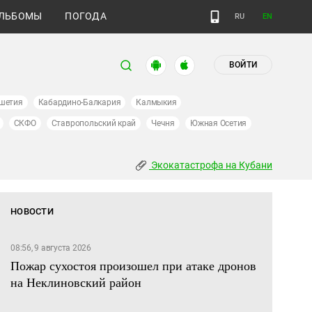
ЛЬБОМЫ
ПОГОДА
RU
EN
ВОЙТИ
шетия
Кабардино-Балкария
Калмыкия
СКФО
Ставропольский край
Чечня
Южная Осетия
Экокатастрофа на Кубани
НОВОСТИ
08:56, 9 августа 2026
Пожар сухостоя произошел при атаке дронов
на Неклиновский район