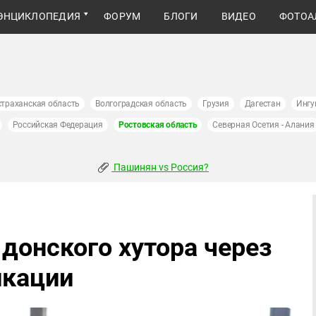
ЭНЦИКЛОПЕДИЯ
ФОРУМ
БЛОГИ
ВИДЕО
ФОТОА
страханская область
Волгоградская область
Грузия
Дагестан
Ингу
Российская Федерация
Ростовская область
Северная Осетия - Алания
Пашинян vs Россия?
донского хутора через
икации