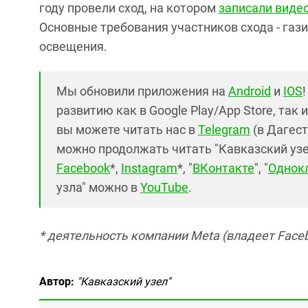
году провели сход, на котором
записали виде
Основные требования участников схода - газ
освещения.
Мы обновили приложения на
Android
и
IOS
развитию как в Google Play/App Store, так 
вы можете читать нас в
Telegram
(в Дагест
можно продолжать читать "Кавказский узел"
Facebook
*,
Instagram
*, "
ВКонтакте
", "
Однок
узла" можно в
YouTube
.
* деятельность компании Meta (владеет Faceb
Автор:
"Кавказский узел"