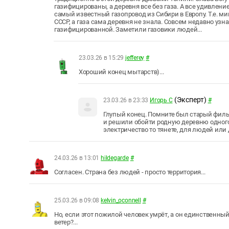
газифицированы, а деревня все без газа. А все удивлени
самый известный газопровод из Сибири в Европу. Т.е. м
СССР, а газа сама деревня не знала. Совсем недавно узна
газифицированной. Заметили газовики людей...
23.03.26 в 15:29
jefferey
#
Хороший конец мытарств)...
(Эксперт)
23.03.26 в 23:33
Игорь С
#
Глупый конец. Помните был старый филь
и решили обойти родную деревню одного и
электричество то тянете, для людей или
24.03.26 в 13:01
hildegarde
#
Согласен. Страна без людей - просто территория...
25.03.26 в 09:08
kelvin_oconnell
#
Но, если этот пожилой человек умрёт, а он единственны
ветер?...