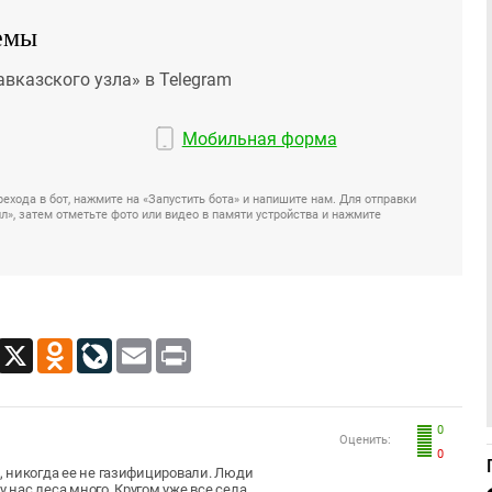
емы
авказского узла» в Telegram
Мобильная форма
ехода в бот, нажмите на «Запустить бота» и напишите нам. Для отправки
», затем отметьте фото или видео в памяти устройства и нажмите
App
Viber
X
Odnoklassniki
LiveJournal
Email
Print
0
Оценить:
0
ы, никогда ее не газифицировали. Люди
у нас леса много. Кругом уже все села