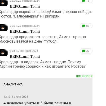
09:00, 29 октября 2024
16
BERG...man Tbilisi
Краснодар вырвался вперед! Ахмат, первая победа.
Ростов, "Валераверим" и Григорян
09:21, 20 октября 2024
57
BERG...man Tbilisi
Краснодар продолжает взлетать, Ахмат - прочно
обосновывается на дне? Футбол!
09:11, 7 октября 2024
37
BERG...man Tbilisi
Краснодар - в лидерах, Ахмат - на дне. Почему
Карпин тренер сборной и как играет его Ростов?
ВСЕ БЛОГИ
АНАЛИТИКА
13:13, 1 июля 2026
4 человека убиты и 8 были ранены в