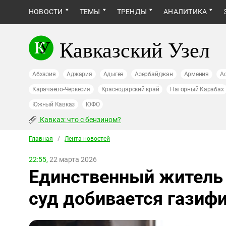
НОВОСТИ
ТЕМЫ
ТРЕНДЫ
АНАЛИТИКА
Кавказский Узел
Абхазия
Аджария
Адыгея
Азербайджан
Армения
А
Карачаево-Черкесия
Краснодарский край
Нагорный Карабах
Южный Кавказ
ЮФО
Кавказ: что с бензином?
Главная
/
Лента новостей
22:55,
22 марта 2026
Единственный житель 
суд добивается газиф