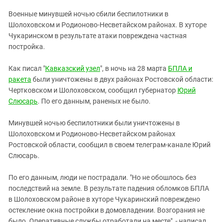
ЗАСТАВЛЯЕТ
Дагестан
Военные минувшей ночью сбили беспилотники в
КАВКАЗ ЗА ПАЛЕСТИНУ
Ингушетия
Шолоховском и Родионово-Несветайском районах. В хуторе
ИНАКОМЫСЛИЕ В ЧЕЧНЕ
Чукаринском в результате атаки повреждена частная
Кабардино-Балкария
ПРЕСЛЕДОВАНИЕ АКТИВИСТОВ
постройка.
МОБИЛИЗАЦИЯ И ПРОТЕСТЫ
Калмыкия
Как писал "
Кавказский узел
", в ночь на 28 марта
БПЛА и
Карачаево-Черкесия
ракета
были уничтожены в двух районах Ростовской области:
Краснодарский край
Чертковском и Шолоховском, сообщил губернатор
Юрий
Нагорный Карабах
Слюсарь
. По его данным, раненых не было.
Российская Федерация
Минувшей ночью беспилотники были уничтожены в
Ростовская область
Шолоховском и Родионово-Несветайском районах
Ростовской области, сообщил в своем телеграм-канале Юрий
Северная Осетия - Алания
Слюсарь.
СКФО
По его данным, люди не пострадали. "Но не обошлось без
Ставропольский край
последствий на земле. В результате падения обломков БПЛА
Чечня
в Шолоховском районе в хуторе Чукаринский повреждено
Южная Осетия
остекление окна постройки в домовладении. Возгорания не
было. Оперативные службы отработали на месте", - написал