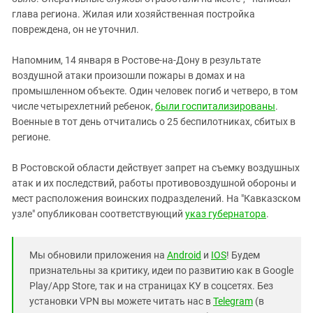
Южный Кавказ
глава региона. Жилая или хозяйственная постройка
ЮФО
повреждена, он не уточнил.
Напомним, 14 января в Ростове-на-Дону в результате
воздушной атаки произошли пожары в домах и на
промышленном объекте. Один человек погиб и четверо, в том
числе четырехлетний ребенок,
были госпитализированы
.
Военные в тот день отчитались о 25 беспилотниках, сбитых в
регионе.
В Ростовской области действует запрет на съемку воздушных
атак и их последствий, работы противовоздушной обороны и
мест расположения воинских подразделений. На "Кавказском
узле" опубликован соответствующий
указ губернатора
.
Мы обновили приложения на
Android
и
IOS
! Будем
признательны за критику, идеи по развитию как в Google
Play/App Store, так и на страницах КУ в соцсетях. Без
установки VPN вы можете читать нас в
Telegram
(в