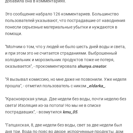
добавила она в комментариях.
Это сообщение набрало 126 комментариев. Большинство
пользователей указывают, что пострадавшие от наводнения
понесли серьезные материальные убытки и нуждаются в
помощи.
"Молчим о том, что у людей не было шесть дней воды и света,
и при этом это не считается страданиями. Выброшенный
холодильник и морозильник продуктов тоже не потеря,
оказывается", - прокомментировала
shunya.creator
.
"Я вызывал комиссию, но мне даже не позвонили. Уже неделя
прошла", - отметил пользователь с ником
_eldarka_
.
"Красноярская улица. Две недели без воды, почти неделю без
света! Изоляция из-за потопа! Но мы не в списке
пострадавших", - возмутился
kmu_05
.
"Гапцахская, 8, две недели без воды, свет за две недели был
дня три. Вода по пояс во дворе, испорченные продукты, дом