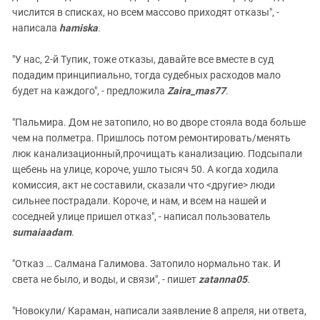
числится в списках, но всем массово приходят отказы", -
написала
hamiska
.
"У нас, 2-й Тупик, тоже отказы, давайте все вместе в суд
подадим принципиально, тогда судебных расходов мало
будет на каждого", - предложила
Zaira_mas77
.
"Пальмира. Дом не затопило, но во дворе стояла вода больше
чем на полметра. Пришлось потом ремонтировать/менять
люк канализационный,прочищать канализацию. Подсыпали
щебень на улице, короче, ушло тысяч 50. А когда ходила
комиссия, акт не составили, сказали что <другие> люди
сильнее пострадали. Короче, и нам, и всем на нашей и
соседней улице пришел отказ", - написал пользователь
sumaiaadam
.
"Отказ … Салмана Галимова. Затопило нормально так. И
света не было, и воды, и связи", - пишет
zatanna05
.
"Новокули/ Караман, написали заявление 8 апреля, ни ответа,