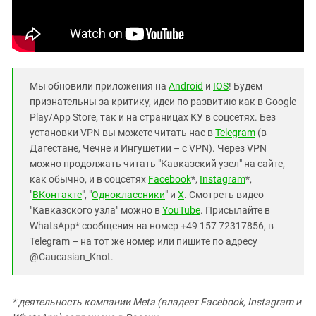
Мы обновили приложения на
Android
и
IOS
! Будем
признательны за критику, идеи по развитию как в Google
Play/App Store, так и на страницах КУ в соцсетях. Без
установки VPN вы можете читать нас в
Telegram
(в
Дагестане, Чечне и Ингушетии – с VPN). Через VPN
можно продолжать читать "Кавказский узел" на сайте,
как обычно, и в соцсетях
Facebook
*,
Instagram
*,
"
ВКонтакте
", "
Одноклассники
" и
X
. Смотреть видео
"Кавказского узла" можно в
YouTube
. Присылайте в
WhatsApp* сообщения на номер +49 157 72317856, в
Telegram – на тот же номер или пишите по адресу
@Caucasian_Knot.
* деятельность компании Meta (владеет Facebook, Instagram и