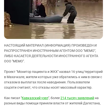
ЗАСТАВЛЯЕТ
Дагестан
КАВКАЗ ЗА ПАЛЕСТИНУ
Ингушетия
ИНАКОМЫСЛИЕ В ЧЕЧНЕ
Кабардино-Балкария
ПРЕСЛЕДОВАНИЕ АКТИВИСТОВ
МОБИЛИЗАЦИЯ И ПРОТЕСТЫ
Калмыкия
Карачаево-Черкесия
Краснодарский край
НАСТОЯЩИЙ МАТЕРИАЛ (ИНФОРМАЦИЯ) ПРОИЗВЕДЕН И
Нагорный Карабах
РАСПРОСТРАНЕН ИНОСТРАННЫМ АГЕНТОМ ООО "МЕМО",
Российская Федерация
ЛИБО КАСАЕТСЯ ДЕЯТЕЛЬНОСТИ ИНОСТРАННОГО АГЕНТА
ООО "МЕМО".
Ростовская область
Северная Осетия - Алания
Проект "Монитор пациента и ЖКХ" назвал 16 улиц/территорий
в Махачкале, жители которых уже обратились к ним в связи с
СКФО
отказом в выплатах после наводнения. Пользователи
Ставропольский край
соцсети считают, что отказы носят массовый характер.
Чечня
Как писал "
Кавказский узел
", более
214 тысяч заявлений
на
Южная Осетия
разные виды помощи приняли власти от жителей Дагестана,