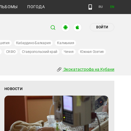
ЛЬБОМЫ
ПОГОДА
RU
EN
ВОЙТИ
шетия
Кабардино-Балкария
Калмыкия
СКФО
Ставропольский край
Чечня
Южная Осетия
Экокатастрофа на Кубани
НОВОСТИ