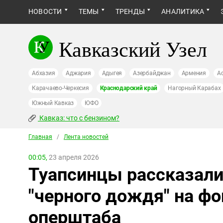
НОВОСТИ
ТЕМЫ
ТРЕНДЫ
АНАЛИТИКА
Кавказский Узел
Абхазия
Аджария
Адыгея
Азербайджан
Армения
А
Карачаево-Черкесия
Краснодарский край
Нагорный Карабах
Южный Кавказ
ЮФО
Кавказ: что с бензином?
Главная
/
Лента новостей
00:05,
23 апреля 2026
Туапсинцы рассказали
"черного дождя" на ф
оперштаба