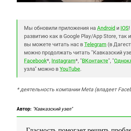
Мы обновили приложения на
Android
и
IOS
развитию как в Google Play/App Store, так 
вы можете читать нас в
Telegram
(в Дагест
можно продолжать читать "Кавказский узел"
Facebook
*,
Instagram
*, "
ВКонтакте
", "
Однок
узла" можно в
YouTube
.
* деятельность компании Meta (владеет Faceb
Автор:
"Кавказский узел"
Гласность помогает решить пробл