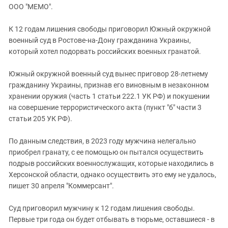
ЗАСТАВЛЯЕТ
ООО "МЕМО".
Дагестан
КАВКАЗ ЗА ПАЛЕСТИНУ
Ингушетия
ИНАКОМЫСЛИЕ В ЧЕЧНЕ
К 12 годам лишения свободы приговорил Южный окружной
военный суд в Ростове-на-Дону гражданина Украины,
Кабардино-Балкария
ПРЕСЛЕДОВАНИЕ АКТИВИСТОВ
который хотел подорвать российских военных гранатой.
МОБИЛИЗАЦИЯ И ПРОТЕСТЫ
Калмыкия
Карачаево-Черкесия
Южный окружной военный суд вынес приговор 28-летнему
гражданину Украины, признав его виновным в незаконном
Краснодарский край
хранении оружия (часть 1 статьи 222.1 УК РФ) и покушении
Нагорный Карабах
на совершение террористического акта (пункт "б" части 3
статьи 205 УК РФ).
Российская Федерация
Ростовская область
По данным следствия, в 2023 году мужчина нелегально
Северная Осетия - Алания
приобрел гранату, с ее помощью он пытался осуществить
подрыв российских военнослужащих, которые находились в
СКФО
Херсонской области, однако осуществить это ему не удалось,
Ставропольский край
пишет 30 апреля "Коммерсант".
Чечня
Суд приговорил мужчину к 12 годам лишения свободы.
Южная Осетия
Первые три года он будет отбывать в тюрьме, оставшиеся - в