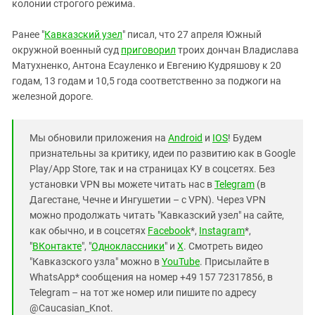
Южный Кавказ
колонии строгого режима.
ЮФО
Ранее "
Кавказский узел
" писал, что 27 апреля Южный
окружной военный суд
приговорил
троих дончан Владислава
Матухненко, Антона Есауленко и Евгению Кудряшову к 20
годам, 13 годам и 10,5 года соответственно за поджоги на
железной дороге.
Мы обновили приложения на
Android
и
IOS
! Будем
признательны за критику, идеи по развитию как в Google
Play/App Store, так и на страницах КУ в соцсетях. Без
установки VPN вы можете читать нас в
Telegram
(в
Дагестане, Чечне и Ингушетии – с VPN). Через VPN
можно продолжать читать "Кавказский узел" на сайте,
как обычно, и в соцсетях
Facebook
*,
Instagram
*,
"
ВКонтакте
", "
Одноклассники
" и
X
. Смотреть видео
"Кавказского узла" можно в
YouTube
. Присылайте в
WhatsApp* сообщения на номер +49 157 72317856, в
Telegram – на тот же номер или пишите по адресу
@Caucasian_Knot.