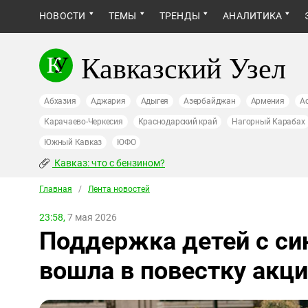
НОВОСТИ
ТЕМЫ
ТРЕНДЫ
АНАЛИТИКА
Кавказский Узел
Абхазия
Аджария
Адыгея
Азербайджан
Армения
А
Карачаево-Черкесия
Краснодарский край
Нагорный Карабах
Южный Кавказ
ЮФО
Кавказ: что с бензином?
Главная
/
Лента новостей
23:58,
7 мая 2026
Поддержка детей с с
вошла в повестку акци