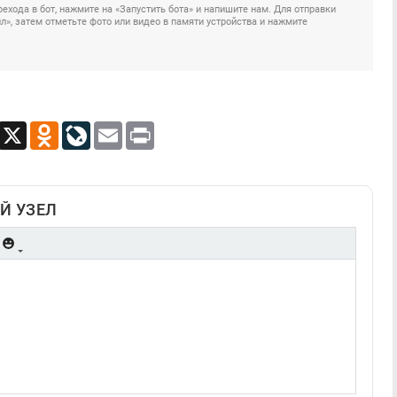
ехода в бот, нажмите на «Запустить бота» и напишите нам. Для отправки
», затем отметьте фото или видео в памяти устройства и нажмите
App
Viber
X
Odnoklassniki
LiveJournal
Email
Print
Й УЗЕЛ