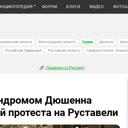
ЭНЦИКЛОПЕДИЯ
ФОРУМ
БЛОГИ
ВИДЕО
ФОТОА
страханская область
Волгоградская область
Грузия
Дагестан
Ингу
Российская Федерация
Ростовская область
Северная Осетия - Алания
Пашинян vs Россия?
индромом Дюшенна
й протеста на Руставели