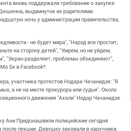
ента вновь поддержали требование о закупке
Дюшенна, выдвинутое их родителями.
адцатую ночь у администрации правительства,
дливости - не будет мира", "Народ все простит,
ьте на сторону детей", "Умрем, но не уйдем,
м", "Экран разделяет, проблемы объединяют",
 Mo Se в Facebook*.
ера, участника протестов Нодара Чачанидзе: "Я
ых, а не на месте прокурора или судьи". Около
ппозиционного движения "Ахали" Нодар Чачанидзе
тку Ани Придонашвили полицейские сегодня
 после лекции. Девушку заковали в наручники,