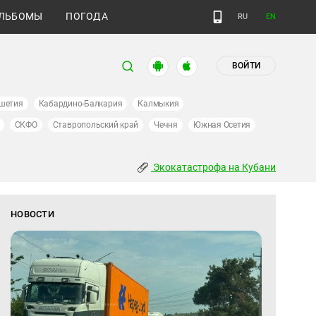
ЛЬБОМЫ
ПОГОДА
RU
EN
ВОЙТИ
шетия
Кабардино-Балкария
Калмыкия
СКФО
Ставропольский край
Чечня
Южная Осетия
Экокатастрофа на Кубани
НОВОСТИ