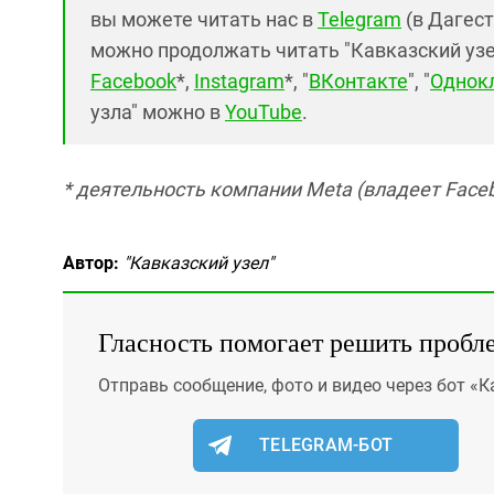
вы можете читать нас в
Telegram
(в Дагест
можно продолжать читать "Кавказский узел"
Facebook
*,
Instagram
*, "
ВКонтакте
", "
Однок
узла" можно в
YouTube
.
* деятельность компании Meta (владеет Faceb
Автор:
"Кавказский узел"
Гласность помогает решить пробл
Отправь сообщение, фото и видео через бот «К
TELEGRAM-БОТ