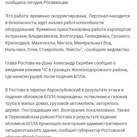
Южный Кавказ
сообщила сегодня Росавиация.
ЮФО
"Его работа временно скорректирована. Персонал находится
в безопасности, идет анализ работоспособности
оборудования. Временно приостановлена работа аэропортов
Астрахани, Владикавказа, Волгограда, Геленджика, Грозного,
Краснодара, Махачкалы, Магаса, Минеральных Вод,
Нальчика, Сочи, Ставрополя, Элисты", - сообщило ведомство.
Глава Ростова-на-Дону Александр Скрябин сообщил о
введении режима ЧС в границах Железнодорожного района,
где нанесен ущерб после падения БПЛА.
В Ростове в перелке Аэроклубовский в результате атаки и
падения обломков БПЛА повреждены: остекление и газовая
труба в жилых домах, грузовой автомобиль, загорелось
дерево. Пострадавших нет. Возгорание локализовано. Также
в Первомайском районе Ростова в результате падения
обломков БПЛА произошло возгорание административного
четырехэтажного здания, сообщил губернатор Ростовской
области Юрий Слюсарь.