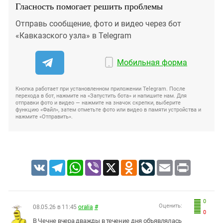
Гласность помогает решить проблемы
Отправь сообщение, фото и видео через бот
«Кавказского узла» в Telegram
Мобильная форма
Кнопка работает при установленном приложении Telegram. После
перехода в бот, нажмите на «Запустить бота» и напишите нам. Для
отправки фото и видео — нажмите на значок скрепки, выберите
функцию «Файл», затем отметьте фото или видео в памяти устройства и
нажмите «Отправить».
VK
Telegram
WhatsApp
Viber
X
Odnoklassniki
LiveJournal
Email
Print
0
Оценить:
08.05.26 в 11:45
oralia
#
0
В Чечне вчера дважды в течение дня объявлялась