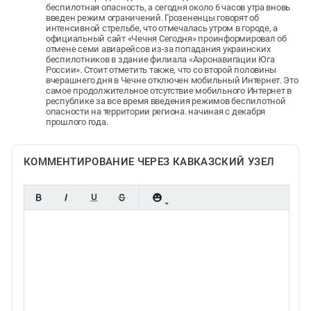
беспилотная опасность, а сегодня около 6 часов утра вновь
введен режим ограничений. Грозененцы говорят об
интенсивной стрельбе, что отмечалась утром в городе, а
официальный сайт «Чечня Сегодня» проинформировал об
отмене семи авиарейсов из-за попадания украинских
беспилотников в здание филиала «Аэронавигации Юга
России». Стоит отметить также, что со второй половины
вчерашнего дня в Чечне отключен мобильный Интернет. Это
самое продолжительное отсутствие мобильного Интернет в
республике за все время введения режимов беспилотной
опасности на территории региона. начиная с декабря
прошлого года.
КОММЕНТИРОВАНИЕ ЧЕРЕЗ КАВКАЗСКИЙ УЗЕЛ