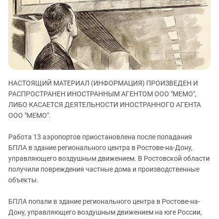
ЗАСТАВЛЯЕТ
Дагестан
КАВКАЗ ЗА ПАЛЕСТИНУ
Ингушетия
ИНАКОМЫСЛИЕ В ЧЕЧНЕ
Кабардино-Балкария
ПРЕСЛЕДОВАНИЕ АКТИВИСТОВ
МОБИЛИЗАЦИЯ И ПРОТЕСТЫ
Калмыкия
Карачаево-Черкесия
НАСТОЯЩИЙ МАТЕРИАЛ (ИНФОРМАЦИЯ) ПРОИЗВЕДЕН И
Краснодарский край
РАСПРОСТРАНЕН ИНОСТРАННЫМ АГЕНТОМ ООО "МЕМО",
Нагорный Карабах
ЛИБО КАСАЕТСЯ ДЕЯТЕЛЬНОСТИ ИНОСТРАННОГО АГЕНТА
Российская Федерация
ООО "МЕМО".
Ростовская область
Работа 13 аэропортов приостановлена после попадания
Северная Осетия - Алания
БПЛА в здание регионального центра в Ростове-на-Дону,
управляющего воздушным движением. В Ростовской области
СКФО
получили повреждения частные дома и производственные
Ставропольский край
объекты.
Чечня
БПЛА попали в здание регионального центра в Ростове-на-
Южная Осетия
Дону, управляющего воздушным движением на юге России,