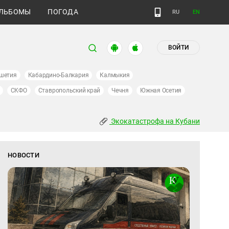
ЛЬБОМЫ
ПОГОДА
RU
EN
ВОЙТИ
шетия
Кабардино-Балкария
Калмыкия
СКФО
Ставропольский край
Чечня
Южная Осетия
Экокатастрофа на Кубани
НОВОСТИ