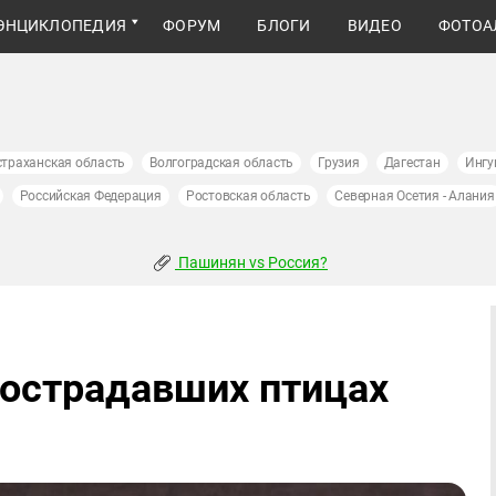
ЭНЦИКЛОПЕДИЯ
ФОРУМ
БЛОГИ
ВИДЕО
ФОТОА
страханская область
Волгоградская область
Грузия
Дагестан
Ингу
Российская Федерация
Ростовская область
Северная Осетия - Алания
Пашинян vs Россия?
пострадавших птицах