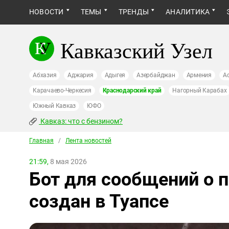
НОВОСТИ
ТЕМЫ
ТРЕНДЫ
АНАЛИТИКА
Кавказский Узел
Абхазия
Аджария
Адыгея
Азербайджан
Армения
А
Карачаево-Черкесия
Краснодарский край
Нагорный Карабах
Южный Кавказ
ЮФО
Кавказ: что с бензином?
Главная
/
Лента новостей
21:59,
8 мая 2026
Бот для сообщений о 
создан в Туапсе