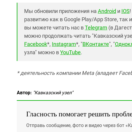
Мы обновили приложения на
Android
и
IOS
развитию как в Google Play/App Store, так 
вы можете читать нас в
Telegram
(в Дагест
можно продолжать читать "Кавказский узел"
Facebook
*,
Instagram
*, "
ВКонтакте
", "
Однок
узла" можно в
YouTube
.
* деятельность компании Meta (владеет Faceb
Автор:
"Кавказский узел"
Гласность помогает решить пробл
Отправь сообщение, фото и видео через бот «К