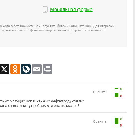
Мобильная форма
ехода в бот, нажмите на «Запустить бота» и напишите нам. Для отправки
», затем отметьте фото или видео в памяти устройства и нажмите
App
Viber
X
Odnoklassniki
LiveJournal
Email
Print
0
Оценить:
0
ать их о птицах испачканных нефтепродуктами?
сознают величину проблемы и она не малая?
0
Оценить:
0