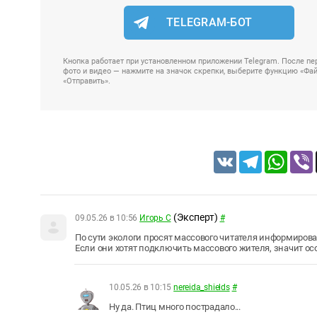
TELEGRAM-БОТ
Кнопка работает при установленном приложении Telegram. После пер
фото и видео — нажмите на значок скрепки, выберите функцию «Файл
«Отправить».
VK
Telegram
Whats
(Эксперт)
09.05.26 в 10:56
Игорь С
#
По сути экологи просят массового читателя информиров
Если они хотят подключить массового жителя, значит о
10.05.26 в 10:15
nereida_shields
#
Ну да. Птиц много пострадало...