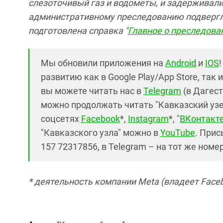
слезоточивый газ и водометы, и задерживали
административному преследованию подвергли
подготовлена справка "
Главное о преследован
Мы обновили приложения на
Android
и
IOS
развитию как в Google Play/App Store, так 
вы можете читать нас в
Telegram
(в Дагест
можно продолжать читать "Кавказский узел"
соцсетях
Facebook
*,
Instagram
*, "
ВКонтакт
"Кавказского узла" можно в
YouTube
. Прис
157 72317856, в Telegram – на тот же номе
* деятельность компании Meta (владеет Faceb