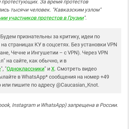
 протестующих. За время протестов
сь тысячи человек. "Кавказским узлом"
ии участников протестов в Грузии
".
! Будем признательны за критику, идеи по
и на страницах КУ в соцсетях. Без установки VPN
ане, Чечне и Ингушетии – с VPN). Через VPN
 на сайте, как обычно, и в
е
", "
Одноклассники
" и
X
. Смотреть видео
ылайте в WhatsApp* сообщения на номер +49
р или пишите по адресу @Caucasian_Knot.
ook, Instagram и WhatsApp) запрещена в России.