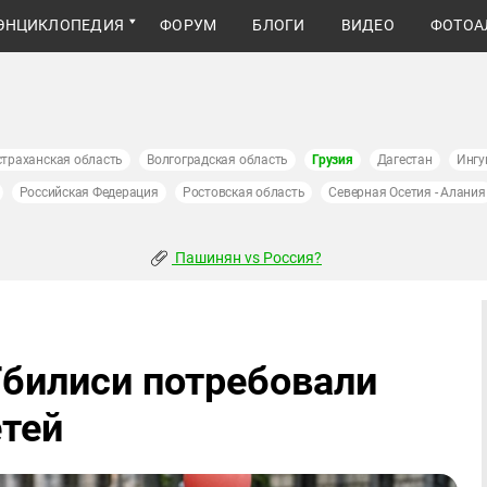
ЭНЦИКЛОПЕДИЯ
ФОРУМ
БЛОГИ
ВИДЕО
ФОТОА
страханская область
Волгоградская область
Грузия
Дагестан
Ингу
Российская Федерация
Ростовская область
Северная Осетия - Алания
Пашинян vs Россия?
Тбилиси потребовали
етей