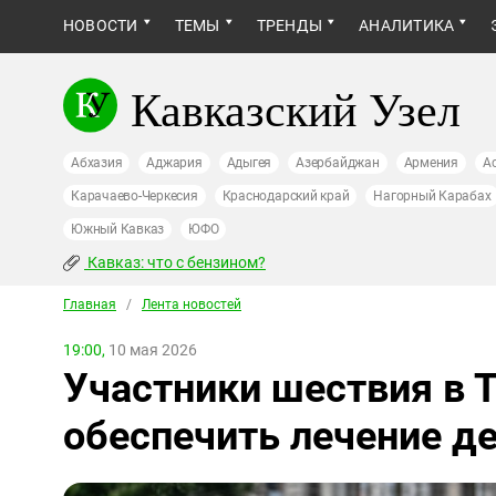
НОВОСТИ
ТЕМЫ
ТРЕНДЫ
АНАЛИТИКА
Кавказский Узел
Абхазия
Аджария
Адыгея
Азербайджан
Армения
А
Карачаево-Черкесия
Краснодарский край
Нагорный Карабах
Южный Кавказ
ЮФО
Кавказ: что с бензином?
Главная
/
Лента новостей
19:00,
10 мая 2026
Участники шествия в 
обеспечить лечение д