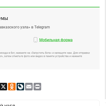
емы
авказского узла» в Telegram
Мобильная форма
ехода в бот, нажмите на «Запустить бота» и напишите нам. Для отправки
», затем отметьте фото или видео в памяти устройства и нажмите
App
Viber
X
Odnoklassniki
LiveJournal
Email
Print