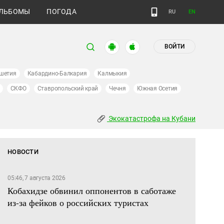
ЛЬБОМЫ
ПОГОДА
RU
EN
ВОЙТИ
шетия
Кабардино-Балкария
Калмыкия
СКФО
Ставропольский край
Чечня
Южная Осетия
Экокатастрофа на Кубани
НОВОСТИ
05:46, 7 августа 2026
Кобахидзе обвинил оппонентов в саботаже
из-за фейков о российских туристах